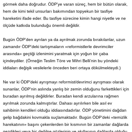
görmek daha doğrudur. ÖDP’ye varan süreç, hem bir bütün olarak,
hem de kimi tekil unsurları bakımından topyekun bir tasfiye
hareketini ifade eder. Bu tasfiye sürecine kimin hangi niyetle ve ne
ölçüde katkıda bulunduğu önemli değildir.
Bugün ÖDP’den ayrılan ya da ayrılmak zorunda bırakılanlar, uzun
zamandır ÖDP’deki tartışmaların «reformistlerle devrimciler
arasında» geçtiği izlenimini yaratmak için yoğun bir çaba
içindeydiler. (Örneğin Teslim Töre ve Mihri Belli’nin bu yöndeki
iddiaları değişik vesilelerle önceden beri ortaya dökülmekteydi.)
Ne var ki ÖDP’deki ayrışmayı reformist/devrimci ayrışması olarak
sunanlar, ÖDP’nin aslında yanlış bir zemin olduğunu farkettikleri için
buradan ayrılmış değildirler. Buradan kendi arzularına rağmen
ayrılmak zorunda kalmıştırlar. Dahası ayrılırken bile asıl ev
sahibinin kendileri olduğu iddiasındadırlar. ÖDP yönetimini dağdan
gelip bağdakini kovmakla suçlamaktadır. Bugün ÖDP’deki «temizlik
harekatının» başını çekenlerden bir kısmının bir zamanlar dağlarda
gezdikleri veya hiç değilse gözlerinin ve akıllarının dağlarda olduğu