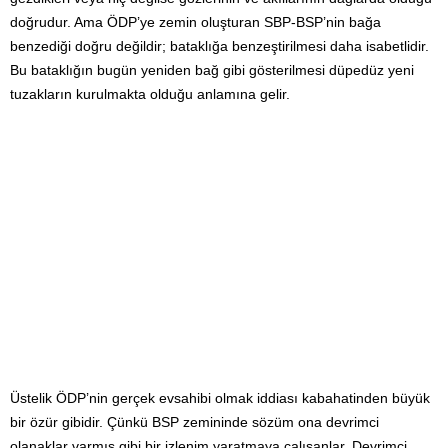
doğrudur. Ama ÖDP’ye zemin oluşturan SBP-BSP’nin bağa
benzediği doğru değildir; bataklığa benzeştirilmesi daha isabetlidir.
Bu bataklığın bugün yeniden bağ gibi gösterilmesi düpedüz yeni
tuzakların kurulmakta olduğu anlamına gelir.
Üstelik ÖDP’nin gerçek evsahibi olmak iddiası kabahatinden büyük
bir özür gibidir. Çünkü BSP zemininde sözüm ona devrimci
olanaklar varmış gibi bir izlenim yaratmaya çalışanlar, Devrimci