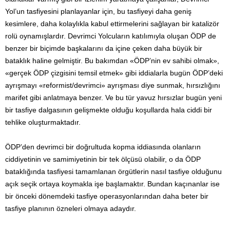
Yol’un tasfiyesini planlayanlar için, bu tasfiyeyi daha geniş
kesimlere, daha kolaylıkla kabul ettirmelerini sağlayan bir katalizör
rolü oynamışlardır. Devrimci Yolcuların katılımıyla oluşan ÖDP de
benzer bir biçimde başkalarını da içine çeken daha büyük bir
bataklık haline gelmiştir. Bu bakımdan «ÖDP’nin ev sahibi olmak»,
«gerçek ÖDP çizgisini temsil etmek» gibi iddialarla bugün ÖDP’deki
ayrışmayı «reformist/devrimci» ayrışması diye sunmak, hırsızlığını
marifet gibi anlatmaya benzer. Ve bu tür yavuz hırsızlar bugün yeni
bir tasfiye dalgasının gelişmekte olduğu koşullarda hala ciddi bir
tehlike oluşturmaktadır.
ÖDP’den devrimci bir doğrultuda kopma iddiasında olanların
ciddiyetinin ve samimiyetinin bir tek ölçüsü olabilir, o da ÖDP
bataklığında tasfiyesi tamamlanan örgütlerin nasıl tasfiye olduğunu
açık seçik ortaya koymakla işe başlamaktır. Bundan kaçınanlar ise
bir önceki dönemdeki tasfiye operasyonlarından daha beter bir
tasfiye planının özneleri olmaya adaydır.