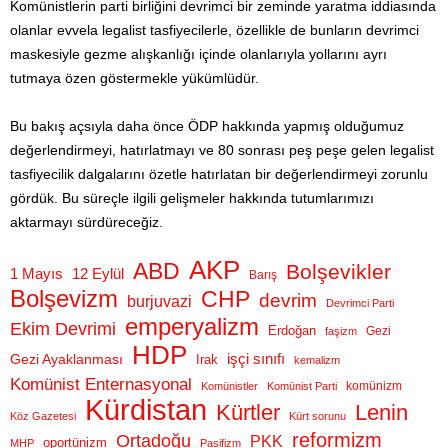
Komünistlerin parti birliğini devrimci bir zeminde yaratma iddiasında
olanlar evvela legalist tasfiyecilerle, özellikle de bunların devrimci
maskesiyle gezme alışkanlığı içinde olanlarıyla yollarını ayrı
tutmaya özen göstermekle yükümlüdür.
Bu bakış açsıyla daha önce ÖDP hakkında yapmış olduğumuz
değerlendirmeyi, hatırlatmayı ve 80 sonrası peş peşe gelen legalist
tasfiyecilik dalgalarını özetle hatırlatan bir değerlendirmeyi zorunlu
gördük. Bu süreçle ilgili gelişmeler hakkında tutumlarımızı
aktarmayı sürdüreceğiz.
AKP
ABD
Bolşevikler
1 Mayıs
12 Eylül
Barış
Bolşevizm
CHP
devrim
burjuvazi
Devrimci Parti
emperyalizm
Ekim Devrimi
Erdoğan
Gezi
faşizm
HDP
Gezi Ayaklanması
işçi sınıfı
Irak
kemalizm
Komünist Enternasyonal
komünizm
Komünistler
Komünist Parti
Kürdistan
Kürtler
Lenin
Köz Gazetesi
Kürt sorunu
reformizm
Ortadoğu
PKK
oportünizm
MHP
Pasifizm