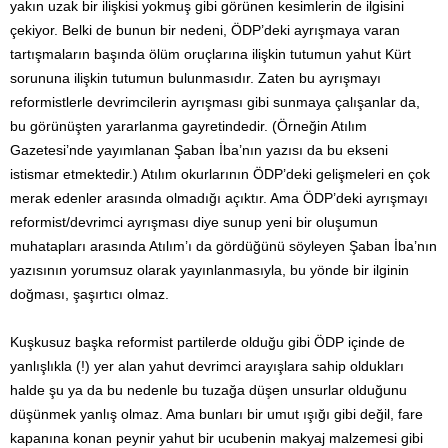
yakın uzak bir ilişkisi yokmuş gibi görünen kesimlerin de ilgisini
çekiyor. Belki de bunun bir nedeni, ÖDP’deki ayrışmaya varan
tartışmaların başında ölüm oruçlarına ilişkin tutumun yahut Kürt
sorununa ilişkin tutumun bulunmasıdır. Zaten bu ayrışmayı
reformistlerle devrimcilerin ayrışması gibi sunmaya çalışanlar da,
bu görünüşten yararlanma gayretindedir. (Örneğin Atılım
Gazetesi’nde yayımlanan Şaban İba’nın yazısı da bu ekseni
istismar etmektedir.) Atılım okurlarının ÖDP’deki gelişmeleri en çok
merak edenler arasında olmadığı açıktır. Ama ÖDP’deki ayrışmayı
reformist/devrimci ayrışması diye sunup yeni bir oluşumun
muhatapları arasında Atılım’ı da gördüğünü söyleyen Şaban İba’nın
yazısının yorumsuz olarak yayınlanmasıyla, bu yönde bir ilginin
doğması, şaşırtıcı olmaz.
Kuşkusuz başka reformist partilerde olduğu gibi ÖDP içinde de
yanlışlıkla (!) yer alan yahut devrimci arayışlara sahip oldukları
halde şu ya da bu nedenle bu tuzağa düşen unsurlar olduğunu
düşünmek yanlış olmaz. Ama bunları bir umut ışığı gibi değil, fare
kapanına konan peynir yahut bir ucubenin makyaj malzemesi gibi