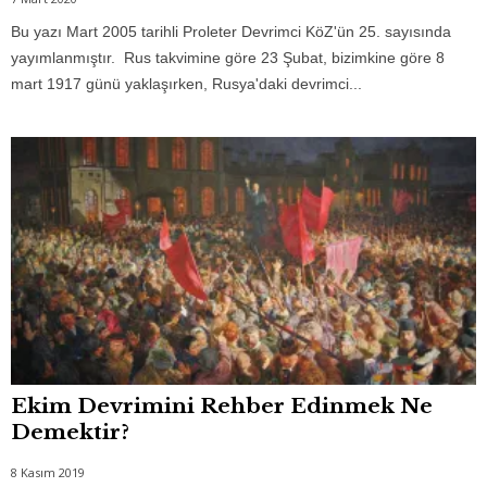
Bu yazı Mart 2005 tarihli Proleter Devrimci KöZ'ün 25. sayısında
yayımlanmıştır. Rus tak­vi­mi­ne gö­re 23 Şu­bat, bi­zim­ki­ne göre 8
mart 1917 gü­nü yak­laşır­ken, Rus­ya'da­ki dev­rim­ci...
Ekim Devrimini Rehber Edinmek Ne
Demektir?
8 Kasım 2019