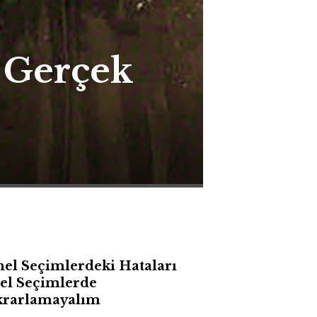
R
n Gerçek
Cum
el Seçimlerdeki Hataları
el Seçimlerde
krarlamayalım