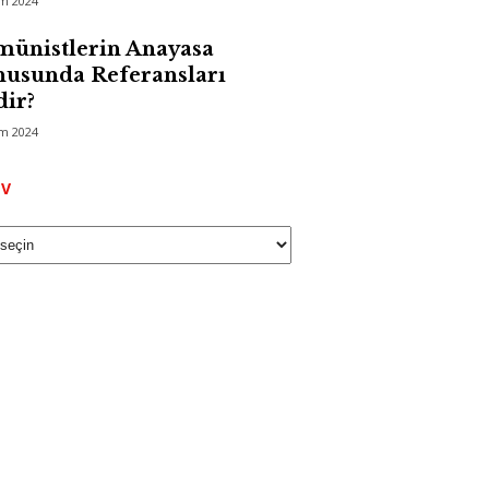
im 2024
ünistlerin Anayasa
usunda Referansları
ir?
im 2024
Arşiv
IV