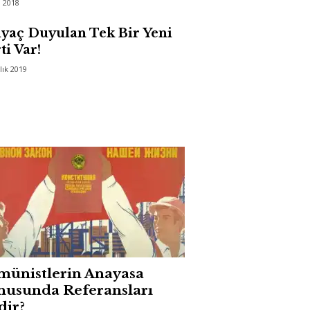
l 2018
iyaç Duyulan Tek Bir Yeni
ti Var!
lık 2019
münistlerin Anayasa
nusunda Referansları
dir?