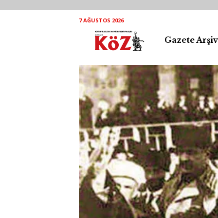
7 AĞUSTOS 2026
K
Gazete Arşiv
ö
Z
A
r
ş
i
v