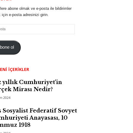
lere abone olmak ve e-posta ile bildirimler
için e-posta adresinizi girin.
bone ol
ENI İÇERIKLER
 yıllık Cumhuriyet’in
çek Mirası Nedir?
im 2024
 Sosyalist Federatif Sovyet
huriyeti Anayasası, 10
mmuz 1918