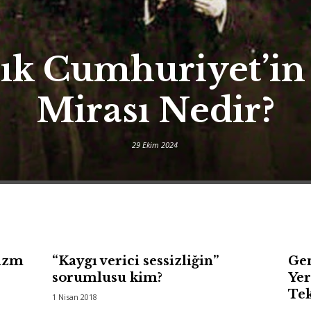
lık Cumhuriyet’i
Mirası Nedir?
29 Ekim 2024
vizm
“Kaygı verici sessizliğin”
Gen
sorumlusu kim?
Yer
Te
1 Nisan 2018