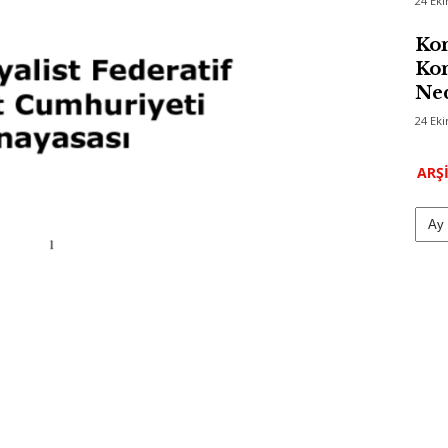
24 Ek
Kom
Kon
Ned
24 Ek
ARŞ