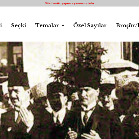
Site henüz yapım aşamasındadır
i
Seçki
Temalar
Özel Sayılar
Broşür/