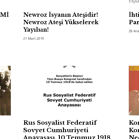
3 Eylü
İMİ
Newroz İsyanın Ateşidir!
İht
Newroz Ateşi Yükselerek
Par
Yayılsın!
28 Ara
21 Mart 2019
Rus Sosyalist Federatif
Ko
Sovyet Cumhuriyeti
Ko
Anayasası, 10 Temmuz 1918
Ne