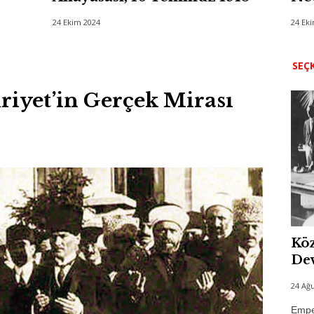
24 Ekim 2024
24 Ek
SEÇK
riyet’in Gerçek Mirası
Köz
Dev
24 Ağu
Emper