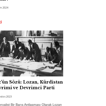
im 2024
I
’ün Sözü: Lozan, Kürdistan
rimi ve Devrimci Parti
stos 2023
yalist Bir Barış Antlaşması Olarak Lozan