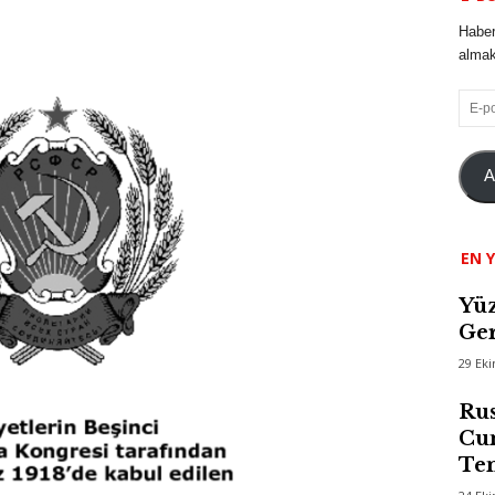
Haber
almak 
E-
posta
A
EN Y
Yüz
Ger
29 Ek
Rus
Cum
Te