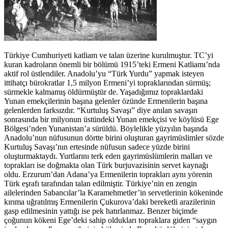
Türkiye Cumhuriyeti katliam ve talan üzerine kurulmuştur. TC’yi
kuran kadroların önemli bir bölümü 1915’teki Ermeni Katliamı’nda
aktif rol üstlendiler. Anadolu’yu “Türk Yurdu” yapmak isteyen
ittihatçı bürokratlar 1,5 milyon Ermeni’yi topraklarından sürmüş;
sürmekle kalmamış öldürmüştür de. Yaşadığımız topraklardaki
Yunan emekçilerinin başına gelenler özünde Ermenilerin başına
gelenlerden farksızdır. “Kurtuluş Savaşı” diye anılan savaşın
sonrasında bir milyonun üstündeki Yunan emekçisi ve köylüsü Ege
Bölgesi’nden Yunanistan’a sürüldü. Böylelikle yüzyılın başında
Anadolu’nun nüfusunun dörtte birini oluşturan gayrimüslimler sözde
Kurtuluş Savaşı’nın ertesinde nüfusun sadece yüzde birini
oluşturmaktaydı. Yurtlarını terk eden gayrimüslümlerin malları ve
toprakları ise doğmakta olan Türk burjuvazisinin servet kaynağı
oldu. Erzurum’dan Adana’ya Ermenilerin toprakları aynı yörenin
Türk eşrafı tarafından talan edilmiştir. Türkiye’nin en zengin
ailelerinden Sabancılar’la Karamehmetler’in servetlerinin kökeninde
kırıma uğratılmış Ermenilerin Çukurova’daki bereketli arazilerinin
gasp edilmesinin yattığı ise pek hatırlanmaz. Benzer biçimde
çoğunun kökeni Ege’deki sahip oldukları topraklara giden “saygın