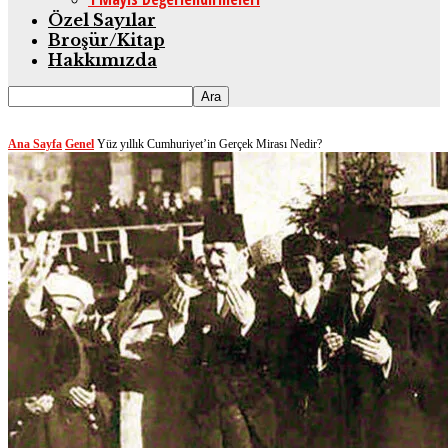
Özel Sayılar
Broşür/Kitap
Hakkımızda
Ana Sayfa
Genel
Yüz yıllık Cumhuriyet’in Gerçek Mirası Nedir?