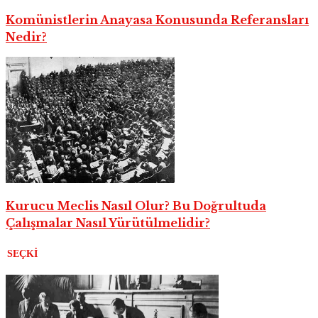
Komünistlerin Anayasa Konusunda Referansları
Nedir?
Kurucu Meclis Nasıl Olur? Bu Doğrultuda
Çalışmalar Nasıl Yürütülmelidir?
SEÇKI