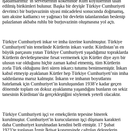
işadamlarımız”ın servetlerinin kökeninde Rum köylülerinin talan
edilmiş birikimleri bulunur. Başka bir deyişle Türkiye Cumhuriyeti
devrimci bir burjuvazinin siyasi mücadelesi sonucunda doğmamış,
tam aksine katliamcı ve yağmacı bir devletin talanlarından beslenip
palazlanan akbaba ruhlu bir burjuvazinin oluşmasına yol açtı.
Türkiye Cumhuriyeti inkar ve imha üzerine kurulmuştur. Türkiye
Cumhuriyeti’nin temelinde Kürtlerin inkarı vardır. Kürdistan’ın en
büyük parçasını yutan Türkiye Cumhuriyeti yaşadığımız topraklarda
Kürtlerin devletleşmesine fırsat vermemek için Kürtler diye ayrı bir
ulusun var olduğunu hiçbir zaman kabul etmemiş, tüm Kürtlerin
zorla Türk olduğunu ileri süren inkarcı tutumu benimsemiştir. İnkarı
kabul etmeyip ayaklanan Kürtler hep Türkiye Cumhuriyeti’nin imha
saldırılarına maruz kalmıştır. İnkarın ve imhanın boyutlarını
hatırlamak için Cumhuriyet’in kuruluşundan 1938’e kadar geçen
dönemde toplam on dokuz ayaklanma yaşandığını bunların on sekiz
tanesinin Kürdistan’da gerçekleştiğini söylemek yeterli olacaktır.
Türkiye Cumhuriyeti işçi ve emekçilerin tepesine binerek
kurulmuştur. Cumhuriyet’in kurucularının işçi düşmanı karakteri
daha Cumhuriyet kurulmadan kendini belli etmiştir. 17 Şubat
1923’te toplanan İzmir İktisat kongresinde çağrılan delegelerin