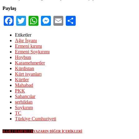
Paylaş
Facebook
Twitter
WhatsApp
Messenger
Email
Share
Etiketler
Ağır İsyanı
Ermeni kırımı
Ermeni Soykırımı
Hoybun
Karamehmetler
Kürdistan
Kürt isyanları
Kürtler
Mahabad
PKK
Sabancılar
serhildan
Soykırım
TC
Türkiye Cumhuriyeti
İLGILI HABERLER
YAZARIN DIĞER İÇERIKLERI