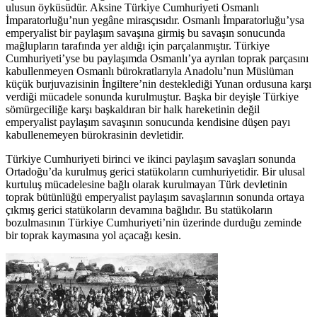
ulusun öyküsüdür. Aksine Türkiye Cumhuriyeti Osmanlı
İmparatorluğu’nun yegâne mirasçısıdır. Osmanlı İmparatorluğu’ysa
emperyalist bir paylaşım savaşına girmiş bu savaşın sonucunda
mağlupların tarafında yer aldığı için parçalanmıştır. Türkiye
Cumhuriyeti’yse bu paylaşımda Osmanlı’ya ayrılan toprak parçasını
kabullenmeyen Osmanlı bürokratlarıyla Anadolu’nun Müslüman
küçük burjuvazisinin İngiltere’nin desteklediği Yunan ordusuna karşı
verdiği mücadele sonunda kurulmuştur. Başka bir deyişle Türkiye
sömürgeciliğe karşı başkaldıran bir halk hareketinin değil
emperyalist paylaşım savaşının sonucunda kendisine düşen payı
kabullenemeyen bürokrasinin devletidir.
Türkiye Cumhuriyeti birinci ve ikinci paylaşım savaşları sonunda
Ortadoğu’da kurulmuş gerici statükoların cumhuriyetidir. Bir ulusal
kurtuluş mücadelesine bağlı olarak kurulmayan Türk devletinin
toprak bütünlüğü emperyalist paylaşım savaşlarının sonunda ortaya
çıkmış gerici statükoların devamına bağlıdır. Bu statükoların
bozulmasının Türkiye Cumhuriyeti’nin üzerinde durduğu zeminde
bir toprak kaymasına yol açacağı kesin.