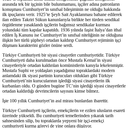
arasında tek bir işçinin bile bulunmaması, işçiler adına patronların
konuşması Cumhuriyet’in sınıfsal bileşiminin ne olduğu hakkında
ilk ipuçlarını verir. 1925’te Şeyh Sait Ayaklanması bahane edilerek
ilan edilen Takriri Sükun kanunlarıyla birlikte her türden sendikal
örgütlenme yasaklandı işçilerin bağımsız sendikalar kurması
yolundaki tüm kapılar kapatıldı. 1936 yılında faşist İtalya’dan ithal
edilen İş Kanunu ise Cumhuriyet’in sınıfsal niteliğinin ne olduğuna
ilişkin her türlü şüpheyi ortadan kaldırıp Cumhuriyet rejiminin işçi
düşmanı karakterini gözler önüne serdi.
Türkiye Cumhuriyeti bir siyasi cinayetler cumhuriyetidir. Türkiye
Cumhuriyeti daha kurulmadan önce Mustafa Kemal’in siyasi
cinayetleriyle ortadan kaldırılan komünistlerin kanıyla lekelenmiştir.
Mustafa Suphi ve yoldaşları yaşadığımız topraklardaki modern
anlamdaki ilk siyasi partinin kurucuları oldukları gibi Türkiye
Cumhuriyeti’nin kurucularının işlediği siyasi cinayetlerin ilk
kurbanları oldu. O günden bugüne TC’nin işlediği siyasi cinayetlerle
ortadan kaldırdığı devrimcilerin sayısını kimse bilmez.
İşte 100 yıllık Cumhuriyet’in asıl mirası bunlardan ibarettir.
Türkiye Cumhuriyeti işçilerin, emekçilerin ve ezilen ulusların esareti
üzerinde yükseldi. Bu cumhuriyeti temellerinden yıkarak tarih
sahnesinden silip, bu topraklarda yepyeni bir işçi-emekçi
cumhuriyeti kurma görevi de yine onlara düşüyor.