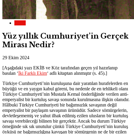
Genel
Yüz yıllık Cumhuriyet’in Gerçek
Mirası Nedir?
29 Ekim 2024
[Aşağıdaki yazı EKİB ve Köz tarafından geçen yıl hazırlanıp
basılan ‘
İki Farklı Ekim
‘ adlı kitaptan alınmıştır (s. 45).]
Türkiye Cumhuriyeti’nin kuruluşuna dair yaratılan hurafelerden en
büyüğü ve en yaygın kabul göreni, bu nedenle de en tehlikeli olanı
Türkiye Cumhuriyeti’nin Mustafa Kemal önderliğinde verilen anti-
emperyalist bir kurtuluş savaşı sonunda kurulmasına ilişkin olanıdır.
Hâlbuki Türkiye Cumhuriyeti bir bağımsızlık savaşının değil
emperyalist bir paylaşım savaşının ürünüdür. Sadece sömürgelerin,
devletleşememiş ve yahut ilhak edilmiş ezilen ulusların bir kurtuluş
savaşı verebileceği bilinen bir gerçektir. Ancak bu durum Türkiye
örneğinde sık sık unutulur çünkü Türkiye Cumhuriyeti’nin kuruluş
öyküsü ne bağımsızlığına kavuşan bir sömürgenin ne de bir ezilen