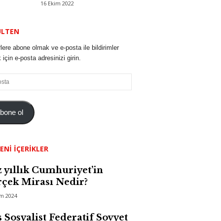
16 Ekim 2022
ÜLTEN
lere abone olmak ve e-posta ile bildirimler
için e-posta adresinizi girin.
bone ol
ENI İÇERIKLER
 yıllık Cumhuriyet’in
çek Mirası Nedir?
im 2024
 Sosyalist Federatif Sovyet