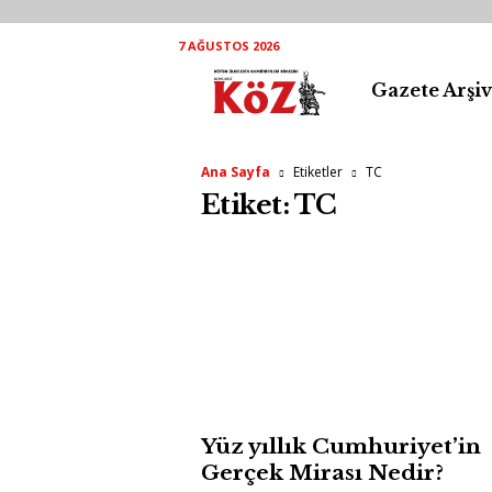
7 AĞUSTOS 2026
Gazete Arşiv
K
ö
Ana Sayfa
Etiketler
TC
Z
Etiket: TC
A
r
ş
i
v
Yüz yıllık Cumhuriyet’in
Gerçek Mirası Nedir?