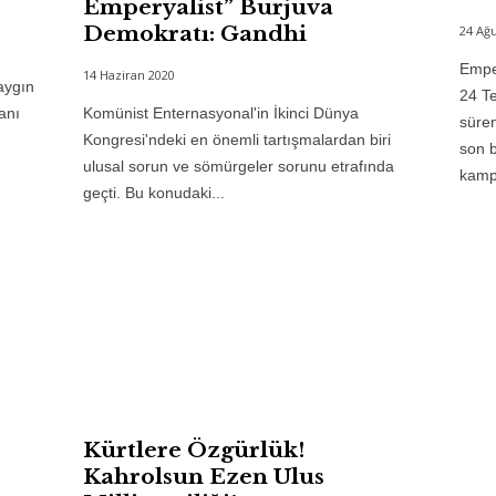
Emperyalist” Burjuva
Demokratı: Gandhi
24 Ağu
Emper
14 Haziran 2020
aygın
24 Te
anı
Komünist Enternasyonal'in İkinci Dünya
süren
Kongresi'ndeki en önemli tartışmalardan biri
son b
ulusal sorun ve sömürgeler sorunu etrafında
kampı
geçti. Bu konudaki...
Kürtlere Özgürlük!
Kahrolsun Ezen Ulus