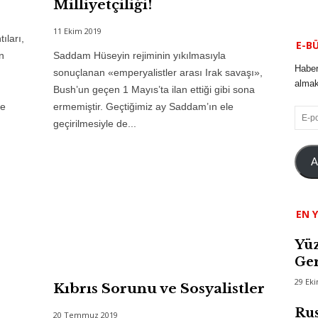
Milliyetçiliği!
11 Ekim 2019
ıları,
E-B
n
Saddam Hüseyin rejiminin yıkılmasıyla
Haber
sonuçlanan «emperyalistler arası Irak savaşı»,
almak 
Bush’un geçen 1 Mayıs’ta ilan ettiği gibi sona
de
ermemiştir. Geçtiğimiz ay Saddam’ın ele
E-
geçirilmesiyle de...
posta
A
EN Y
Yüz
Ger
29 Ek
Kıbrıs Sorunu ve Sosyalistler
Rus
20 Temmuz 2019