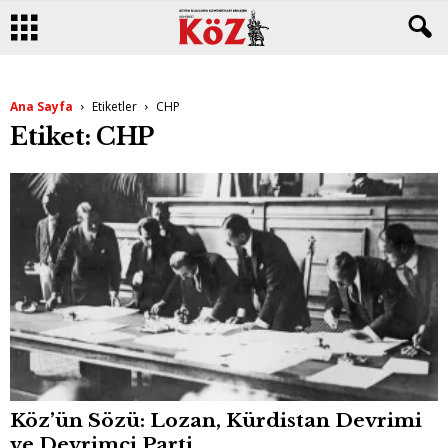
Ana Sayfa
Etiketler
CHP
Etiket: CHP
Köz’ün Sözü: Lozan, Kürdistan Devrimi
ve Devrimci Parti