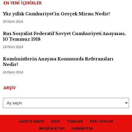
EN YENI İÇERIKLER
Yüz yıllık Cumhuriyet’in Gerçek Mirası Nedir?
29 Ekim 2024
Rus Sosyalist Federatif Sovyet Cumhuriyeti Anayasası,
10 Temmuz 1918
24 Ekim 2024
Komünistlerin Anayasa Konusunda Referansları
Nedir?
24 Ekim 2024
Arşiv
ARŞIV
GAZETE ARŞIVI
SEÇKI
TEMALAR
ÖZEL SAYILAR
BROŞÜR/KITAP
HAKKIMIZDA