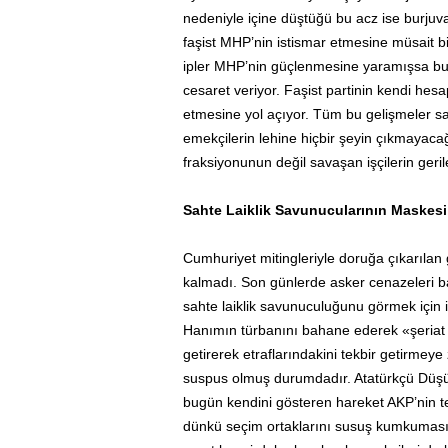
nedeniyle içine düştüğü bu acz ise burjuva
faşist MHP’nin istismar etmesine müsait bi
ipler MHP’nin güçlenmesine yaramışsa bu
cesaret veriyor. Faşist partinin kendi hes
etmesine yol açıyor. Tüm bu gelişmeler sa
emekçilerin lehine hiçbir şeyin çıkmayaca
fraksiyonunun değil savaşan işçilerin geril
Sahte Laiklik Savunucularının Maskes
Cumhuriyet mitingleriyle doruğa çıkarılan 
kalmadı. Son günlerde asker cenazeleri ba
sahte laiklik savunuculuğunu görmek için 
Hanımın türbanını bahane ederek «şeriat g
getirerek etraflarındakini tekbir getirmeye
suspus olmuş durumdadır. Atatürkçü Düşün
bugün kendini gösteren hareket AKP’nin te
dünkü seçim ortaklarını susuş kumkuması 