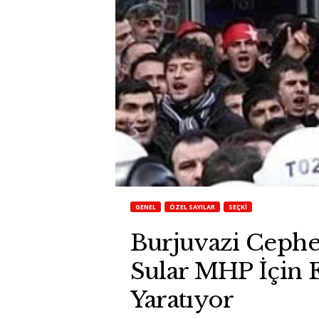
GENEL
ÖZEL SAYILAR
SEÇKI
Burjuvazi Ceph
Sular MHP İçin E
Yaratıyor