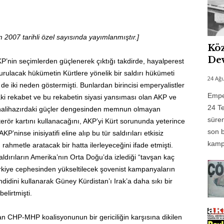
2007 tarihli özel sayısında yayımlanmıştır.]
Köz
Dev
nin seçimlerden güçlenerek çıktığı takdirde, hayalperest
kurulacak hükümetin Kürtlere yönelik bir saldırı hükümeti
24 Ağu
in de iki neden göstermişti. Bunlardan birincisi emperyalistler
Emper
aki rekabet ve bu rekabetin siyasi yansıması olan AKP ve
24 Te
 halihazırdaki güçler dengesinden memnun olmayan
süren
 terör kartını kullanacağını, AKP’yi Kürt sorununda yeterince
son b
ninse inisiyatifi eline alıp bu tür saldırıları etkisiz
kampı
ahmetle aratacak bir hatta ilerleyeceğini ifade etmişti.
dırıların Amerika’nın Orta Doğu’da izlediği “tavşan kaç
 Türkiye cephesinden yükseltilecek şovenist kampanyaların
didini kullanarak Güney Kürdistan’ı Irak’a daha sıkı bir
elirtmişti.
n CHP-MHP koalisyonunun bir gericiliğin karşısına dikilen