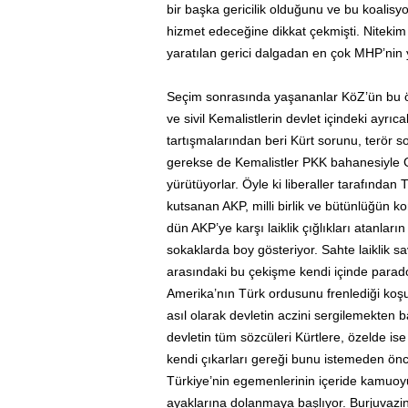
bir başka gericilik olduğunu ve bu koalis
hizmet edeceğine dikkat çekmişti. Nitek
yaratılan gerici dalgadan en çok MHP’nin
Seçim sonrasında yaşananlar KöZ’ün bu ö
ve sivil Kemalistlerin devlet içindeki ayrı
tartışmalarından beri Kürt sorunu, terör 
gerekse de Kemalistler PKK bahanesiyle G
yürütüyorlar. Öyle ki liberaller tarafında
kutsanan AKP, milli birlik ve bütünlüğün 
dün AKP’ye karşı laiklik çığlıkları atanları
sokaklarda boy gösteriyor. Sahte laiklik s
arasındaki bu çekişme kendi içinde parado
Amerika’nın Türk ordusunu frenlediği koşu
asıl olarak devletin aczini sergilemekten 
devletin tüm sözcüleri Kürtlere, özelde ise
kendi çıkarları gereği bunu istemeden önce
Türkiye’nin egemenlerinin içeride kamuoyu 
ayaklarına dolanmaya başlıyor. Burjuvazinin