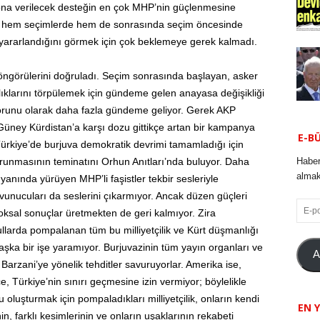
yona verilecek desteğin en çok MHP’nin güçlenmesine
im hem seçimlerde hem de sonrasında seçim öncesinde
 yararlandığını görmek için çok beklemeye gerek kalmadı.
ngörülerini doğruladı. Seçim sonrasında başlayan, asker
calıklarını törpülemek için gündeme gelen anayasa değişikliği
sorunu olarak daha fazla gündeme geliyor. Gerek AKP
üney Kürdistan’a karşı dozu gittikçe artan bir kampanya
E-B
n Türkiye’de burjuva demokratik devrimi tamamladığı için
Haber
korunmasının teminatını Orhun Anıtları’nda buluyor. Daha
almak 
n yanında yürüyen MHP’li faşistler tekbir sesleriyle
avunucuları da seslerini çıkarmıyor. Ancak düzen güçleri
E-
ksal sonuçlar üretmekten de geri kalmıyor. Zira
posta
llarda pompalanan tüm bu milliyetçilik ve Kürt düşmanlığı
başka bir işe yaramıyor. Burjuvazinin tüm yayın organları ve
A
 Barzani’ye yönelik tehditler savuruyorlar. Amerika ise,
, Türkiye’nin sınırı geçmesine izin vermiyor; böylelikle
oluşturmak için pompaladıkları milliyetçilik, onların kendi
EN Y
, farklı kesimlerinin ve onların uşaklarının rekabeti