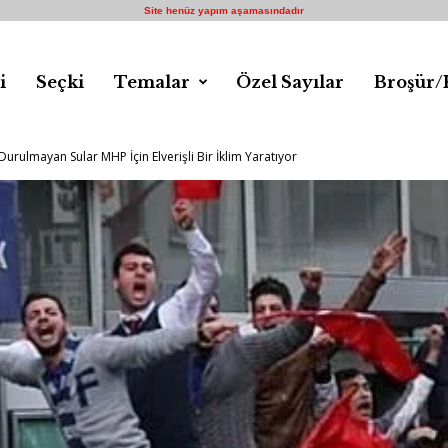
Site henüz yapım aşamasındadır
i
Seçki
Temalar
Özel Sayılar
Broşür/
urulmayan Sular MHP İçin Elverişli Bir İklim Yaratıyor