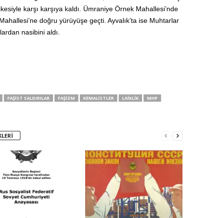
ikesiyle karşı karşıya kaldı. Ümraniye Örnek Mahallesi’nde
 Mahallesi’ne doğru yürüyüşe geçti. Ayvalık’ta ise Muhtarlar
ılardan nasibini aldı.
FAŞIST SALDIRILAR
FAŞIZM
KEMALISTLER
LAIKLIK
MHP
KLERI