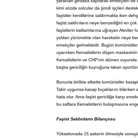
yaratılan girdaba kapılarak emekçileri de
kimi sözde solcular da şimdi işçileri deste
faşistler kendilerine saldırmakta iken dehş
faşist saldırıların neye benzediğini en ço
faşistlerin katliamlarına uğrayan Aleviler 
yoldan yürümekte olan hareketin neye benz
emekçiler gelmektedir. Bugün komünistlerin
uyarırken Kemalistlerin düşen maskesinin a
Kemalistlerin ve CHP’nin dümen suyunda eme
başka gericiliğin kuyruğuna takan oportün
Bununla birlikte elbette komünistler kasa
Tabir uygunsa kasap bıçaklarını bilerke
hata olur. Ama faşist gericiliğe karşı emek
bu saflara Kemalistlerin bulaşmasına engel
Faşist Saldırıların Bilançosu
Yüksekovada 15 askerin ölmesiyle sonuç