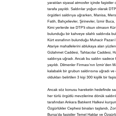
yaratılan siyasal atmosfer içinde faşistler 
tarafa yayıldı. Saldırılar yoğun olarak DTP
örgütleri saldırıya uğrarken, Manisa, Mersin
Fatih, Bahçelievler, Şirinevler, İzmir Buca
Kimi yerlerde ise DTP’li olsun olmasın Kür
bulunduğu bir kahveye silahlı saldırıda bu
Kürt esnafının bulunduğu Muhacir Pazarı’na
Atariye mahallelerini ablukaya alan yüzlerce
Gülahmet Caddesi, Tahtacılar Caddesi, Hav
saldırıya uğradı. Ancak bu saldırı sadece
yayıldı. Dilmenler Firması’nın İzmir’den M
kalabalık bir grubun saldırısına uğradı ve
oldukları belirtilen 3 kişi 300 kişilik bir fa
Ancak söz konusu hareketin hedefinde sad
her türlü örgütlü mevzilerine dönük sald
tarafından Ankara Batıkent Halkevi kurşu
Özgürlükler Cephesi binaları taşlandı, Zong
Bursa’da faşistler Temel Haklar ve Özgürl