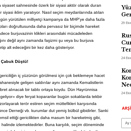
 siyaset sahnesinde özerk bir siyasi aktör olarak duran
Yüz
r siyasi iklim yaratıyor. Nasıl seçim meydanlarında atılan
Ger
gün yürütülen milliyetçi kampanya da MHP’ye daha fazla
29 Ek
apları doğrultusunda daha pervasız bir biçimde hareket
dece burjuvazinin klikleri arasındaki mücadeleden
Rus
ğını değil aynı zamanda faşizmi şu veya bu burjuva
Cum
etip alt edeceğini bir kez daha gösteriyor.
Te
24 Ek
i Çabuk Düştü!
Kom
gericiliğin iç yüzünün görülmesi için çok beklemeye hacet
Kon
hanesiyle gelişen saldırılar aynı zamanda Kemalistlerin
Ned
ibret alınacak bir tablo ortaya koydu. Dün Hayrünnisa
24 Ek
eliyor» diye feryat koparanlar bugün sokaklarda tekbir
 zorlayarak terör estiren seçim müttefikleri karşısında
ARŞ
ce Derneği vb. kurumlar dut yemiş bülbül gibidirler. Sanki
msil ettiği gericilikten daha masum bir hareketmiş gibi,
halinde izlemektedirler. Buna karşılık, seçim döneminde