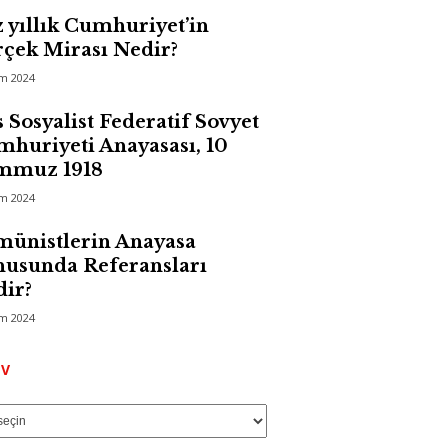
 yıllık Cumhuriyet’in
çek Mirası Nedir?
im 2024
 Sosyalist Federatif Sovyet
huriyeti Anayasası, 10
mmuz 1918
im 2024
ünistlerin Anayasa
usunda Referansları
ir?
im 2024
Arşiv
IV