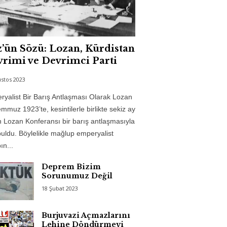
’ün Sözü: Lozan, Kürdistan
rimi ve Devrimci Parti
stos 2023
yalist Bir Barış Antlaşması Olarak Lozan
mmuz 1923’te, kesintilerle birlikte sekiz ay
 Lozan Konferansı bir barış antlaşmasıyla
uldu. Böylelikle mağlup emperyalist
n...
Deprem Bizim
Sorunumuz Değil
18 Şubat 2023
Burjuvazi Açmazlarını
Lehine Döndürmeyi