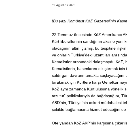
19 Ağustos 2020
[Bu yazı Komünist KöZ Gazetesi’nin Kasım 
22 Temmuz öncesinde KöZ Amerikancı AKP’
Kürt liberallerinin sandığının aksine yeni 
olacağının altını çizmiş, bu tespitine ilişk
ve onların Türkiye’deki uzantıları arasınd
Kemalistler arasındaki dalaşmaydı. KöZ,
Kemalistlerin, hasımlarını sıkıştırmak için
saldırgan davranmamakla suçlayacağını, AKP’
bırakmak için Kürtlere karşı Genelkurmayı r
KöZ aynı zamanda Kürt ulusuna yönelik sal
tazı tut” politikalarıyla da bağdaştığını,
ABD’nin, Türkiye’nin askeri müdahalesi teh
şekilde bağlamasına hizmet edeceğini de b
Öte yandan KöZ AKP’nin karşısına çıkarıla