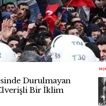
SEÇK
esinde Durulmayan
lverişli Bir İklim