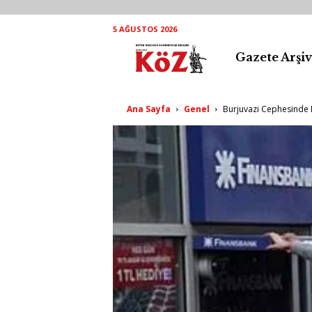
5 AĞUSTOS 2026
Gazete Arşiv
K
ö
Ana Sayfa
Genel
Burjuvazi Cephesinde D
Z
A
r
ş
i
v