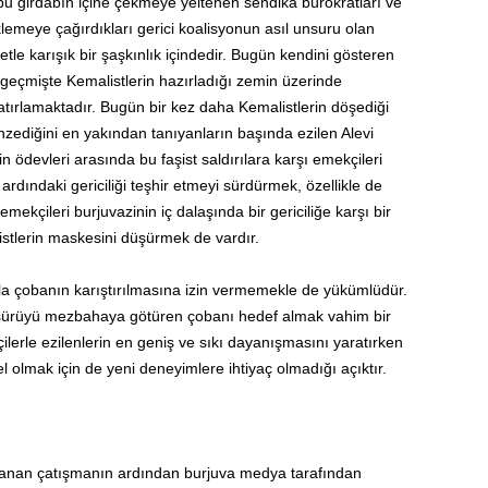
 bu girdabın içine çekmeye yeltenen sendika bürokratları ve
klemeye çağırdıkları gerici koalisyonun asıl unsuru olan
etle karışık bir şaşkınlık içindedir. Bugün kendini gösteren
k geçmişte Kemalistlerin hazırladığı zemin üzerinde
hatırlamaktadır. Bugün bir kez daha Kemalistlerin döşediği
ediğini en yakından tanıyanların başında ezilen Alevi
 ödevleri arasında bu faşist saldırılara karşı emekçileri
rdındaki gericiliği teşhir etmeyi sürdürmek, özellikle de
kçileri burjuvazinin iç dalaşında bir gericiliğe karşı bir
istlerin maskesini düşürmek de vardır.
pla çobanın karıştırılmasına izin vermemekle de yükümlüdür.
n sürüyü mezbahaya götüren çobanı hedef almak vahim bir
çilerle ezilenlerin en geniş ve sıkı dayanışmasını yaratırken
 olmak için de yeni deneyimlere ihtiyaç olmadığı açıktır.
lanan çatışmanın ardından burjuva medya tarafından