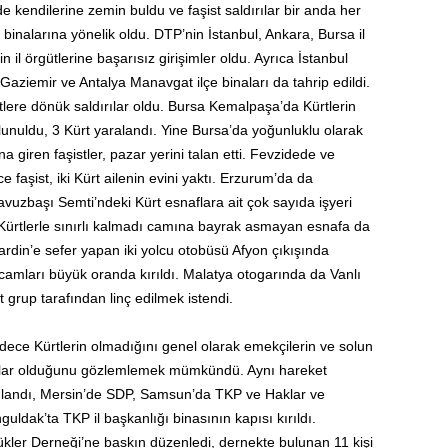
de kendilerine zemin buldu ve faşist saldırılar bir anda her
 binalarına yönelik oldu. DTP’nin İstanbul, Ankara, Bursa il
 il örgütlerine başarısız girişimler oldu. Ayrıca İstanbul
, Gaziemir ve Antalya Manavgat ilçe binaları da tahrip edildi.
tlere dönük saldırılar oldu. Bursa Kemalpaşa’da Kürtlerin
lunuldu, 3 Kürt yaralandı. Yine Bursa’da yoğunluklu olarak
 giren faşistler, pazar yerini talan etti. Fevzidede ve
 faşist, iki Kürt ailenin evini yaktı. Erzurum’da da
uzbaşı Semti’ndeki Kürt esnaflara ait çok sayıda işyeri
 Kürtlerle sınırlı kalmadı camına bayrak asmayan esnafa da
ardin’e sefer yapan iki yolcu otobüsü Afyon çıkışında
 camları büyük oranda kırıldı. Malatya otogarında da Vanlı
şist grup tarafından linç edilmek istendi.
ece Kürtlerin olmadığını genel olarak emekçilerin ve solun
ırılar olduğunu gözlemlemek mümkündü. Aynı hareket
nlandı, Mersin’de SDP, Samsun’da TKP ve Haklar ve
uldak’ta TKP il başkanlığı binasının kapısı kırıldı.
ükler Derneği’ne baskın düzenledi, dernekte bulunan 11 kişi