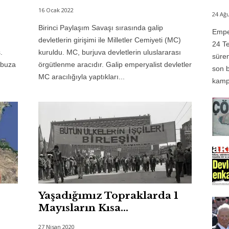
16 Ocak 2022
24 Ağu
Birinci Paylaşım Savaşı sırasında galip
Emper
devletlerin girişimi ile Milletler Cemiyeti (MC)
24 Te
.
kuruldu. MC, burjuva devletlerin uluslararası
süren
 buza
örgütlenme aracıdır. Galip emperyalist devletler
son b
MC aracılığıyla yaptıkları...
kampı
Yaşadığımız Topraklarda 1
Mayısların Kısa...
27 Nisan 2020