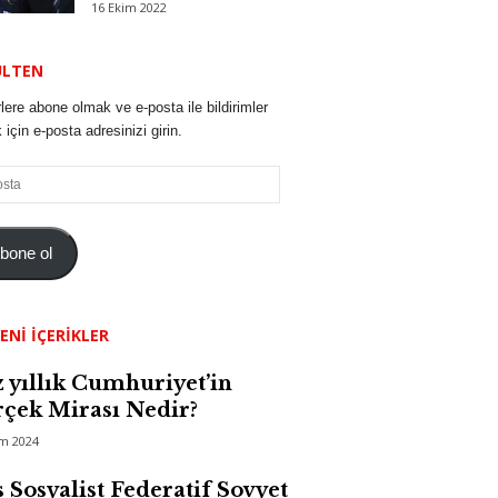
16 Ekim 2022
ÜLTEN
lere abone olmak ve e-posta ile bildirimler
için e-posta adresinizi girin.
bone ol
ENI İÇERIKLER
 yıllık Cumhuriyet’in
çek Mirası Nedir?
im 2024
 Sosyalist Federatif Sovyet