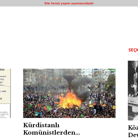
Site henüz yapım aşamasındadır
SEÇK
Kürdistanlı
Köz
Komünistlerden…
Dev