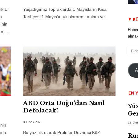
k El
Yaşadığımız Topraklarda 1 Mayısların Kısa
n
Tarihçesi 1 Mayıs’ın uluslararası anlam ve...
E-B
’nin
Haber
ri...
almak 
E-
posta
A
EN Y
ABD Orta Doğu’dan Nasıl
Yüz
Defolacak?
Ger
8 Ocak 2020
29 Ek
nin
ında
Bu yazı ilk olarak Proleter Devrimci KöZ
Rus