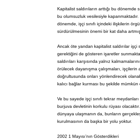
Kapitalist saldırıların arttığı bu dönemde s
bu olumsuzluk vesilesiyle kapanmaktadır. 
dönemde, işçi sınıfı içindeki ilişkilerin ö
sürdürülmesinin önemi bir kat daha artmışt
Ancak öte yandan kapitalist saldırılar işçi
gerektiğini de gösteren işaretler sunmaktadı
saldırıları karşısında yalnız kalmamalarını 
örülecek dayanışma çalışmaları, işçilerin 
doğrultusunda onları yönlendirecek olanakl
kalıcı bağlar kurması bu şekilde mümkün o
Ve bu sayede işçi sınıfı tekrar meydanları
burjuva devletinin korkulu rüyası olacaktır
dünyaya ulaşmanın da, bunların gerçekleş
kurulmasının da başka bir yolu yoktur.
2002 1 Mayısı’nın Gösterdikleri