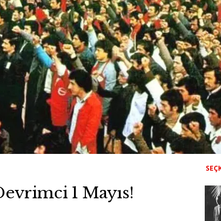
SEÇK
Devrimci 1 Mayıs!