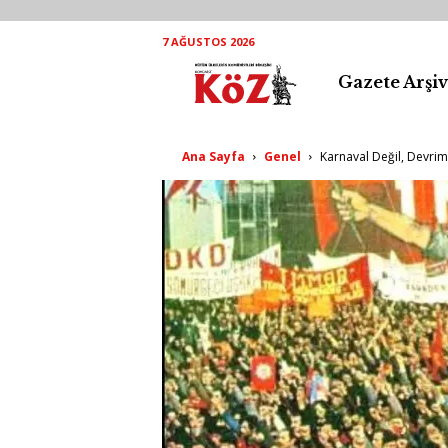
7 AĞUSTOS 2026
Gazete Arşiv
K
ö
Ana Sayfa
Genel
Karnaval Değil, Devrim
Z
A
r
ş
i
v