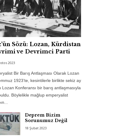
’ün Sözü: Lozan, Kürdistan
rimi ve Devrimci Parti
stos 2023
yalist Bir Barış Antlaşması Olarak Lozan
mmuz 1923’te, kesintilerle birlikte sekiz ay
 Lozan Konferansı bir barış antlaşmasıyla
uldu. Böylelikle mağlup emperyalist
n...
Deprem Bizim
Sorunumuz Değil
18 Şubat 2023