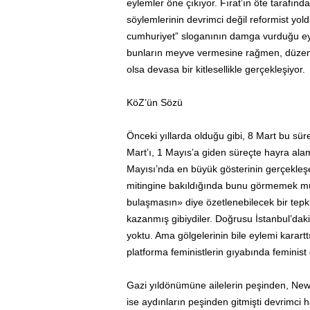
eylemler öne çıkıyor. Fırat’ın öte tarafınd
söylemlerinin devrimci değil reformist yold
cumhuriyet” sloganının damga vurduğu eyl
bunların meyve vermesine rağmen, düzen
olsa devasa bir kitlesellikle gerçekleşiyor.
KöZ’ün Sözü
Önceki yıllarda olduğu gibi, 8 Mart bu sürec
Mart’ı, 1 Mayıs’a giden süreçte hayra ala
Mayısı’nda en büyük gösterinin gerçekleşe
mitingine bakıldığında bunu görmemek müm
bulaşmasın» diye özetlenebilecek bir tepki
kazanmış gibiydiler. Doğrusu İstanbul’daki 
yoktu. Ama gölgelerinin bile eylemi karar
platforma feministlerin gıyabında feminist 
Gazi yıldönümüne ailelerin peşinden, Newr
ise aydınların peşinden gitmişti devrimci 