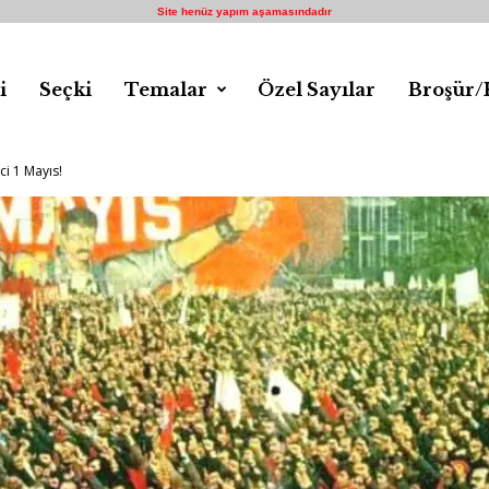
Site henüz yapım aşamasındadır
i
Seçki
Temalar
Özel Sayılar
Broşür/
ci 1 Mayıs!