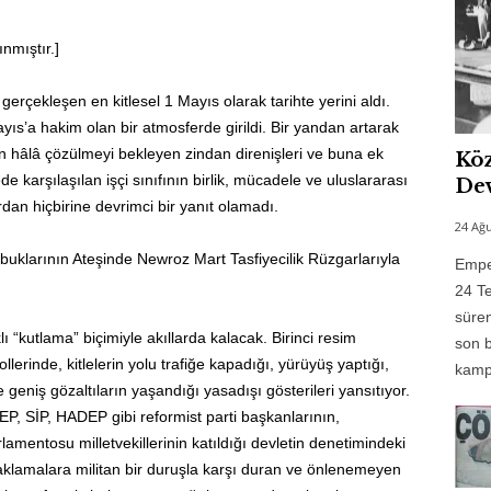
nmıştır.]
rçekleşen en kitlesel 1 Mayıs olarak tarihte yerini aldı.
yıs’a hakim olan bir atmosferde girildi. Bir yandan artarak
an hâlâ çözülmeyi bekleyen zindan direnişleri ve buna ek
Köz
vede karşılaşılan işçi sınıfının birlik, mücadele ve uluslararası
Dev
an hiçbirine devrimci bir yanıt olamadı.
24 Ağu
buklarının Ateşinde Newroz Mart Tasfiyecilik Rüzgarlarıyla
Emper
24 Te
süren
ı “kutlama” biçimiyle akıllarda kalacak. Birinci resim
son b
lerinde, kitlelerin yolu trafiğe kapadığı, yürüyüş yaptığı,
kampı
ve geniş gözaltıların yaşandığı yasadışı gösterileri yansıtıyor.
MEP, SİP, HADEP gibi reformist parti başkanlarının,
lamentosu milletvekillerinin katıldığı devletin denetimindeki
asaklamalara militan bir duruşla karşı duran ve önlenemeyen