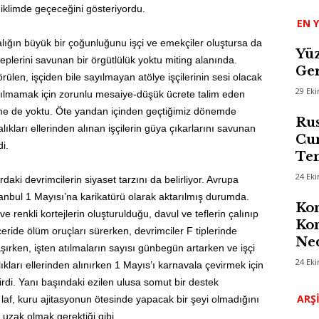
iklimde geçeceğini gösteriyordu.
EN Y
lığın büyük bir çoğunluğunu işçi ve emekçiler oluştursa da
Yüz
leplerini savunan bir örgütlülük yoktu miting alanında.
Ger
rülen, işçiden bile sayılmayan atölye işçilerinin sesi olacak
29 Ek
atılmamak için zorunlu mesaiye-düşük ücrete talim eden
tlenme de yoktu. Öte yandan içinden geçtiğimiz dönemde
Rus
lıkları ellerinden alınan işçilerin güya çıkarlarını savunan
Cum
i.
Te
24 Ek
daki devrimcilerin siyaset tarzını da belirliyor. Avrupa
anbul 1 Mayısı’na karikatürü olarak aktarılmış durumda.
Kom
renkli kortejlerin oluşturulduğu, davul ve teflerin çalınıp
Kon
eride ölüm oruçları sürerken, devrimciler F tiplerinde
Ned
şırken, işten atılmaların sayısı günbegün artarken ve işçi
24 Ek
alıkları ellerinden alınırken 1 Mayıs’ı karnavala çevirmek için
irdi. Yanı başındaki ezilen ulusa somut bir destek
ARŞ
 laf, kuru ajitasyonun ötesinde yapacak bir şeyi olmadığını
uzak olmak gerektiği gibi.