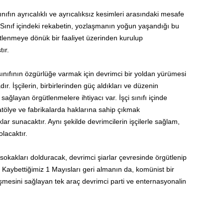
ınıfın ayrıcalıklı ve ayrıcalıksız kesimleri arasındaki mesafe
Sınıf içindeki rekabetin, yozlaşmanın yoğun yaşandığı bu
rgütlenmeye dönük bir faaliyet üzerinden kurulup
ır.
 sınıfının özgürlüğe varmak için devrimci bir yoldan yürümesi
r. İşçilerin, birbirlerinden güç aldıkları ve düzenin
sağlayan örgütlenmelere ihtiyacı var. İşçi sınıfı içinde
atölye ve fabrikalarda haklarına sahip çıkmak
ar sunacaktır. Aynı şekilde devrimcilerin işçilerle sağlam,
lacaktır.
 sokakları dolduracak, devrimci şiarlar çevresinde örgütlenip
. Kaybettiğimiz 1 Mayısları geri almanın da, komünist bir
mesini sağlayan tek araç devrimci parti ve enternasyonalin