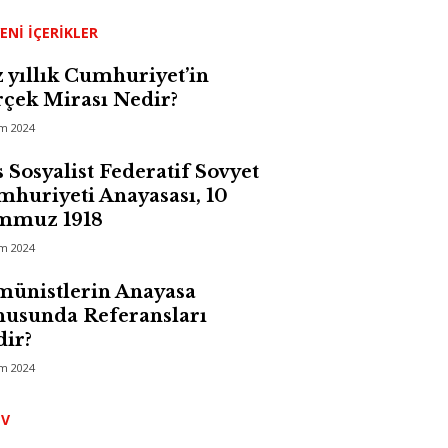
ENI İÇERIKLER
 yıllık Cumhuriyet’in
çek Mirası Nedir?
im 2024
 Sosyalist Federatif Sovyet
huriyeti Anayasası, 10
mmuz 1918
im 2024
ünistlerin Anayasa
usunda Referansları
ir?
im 2024
Arşiv
IV