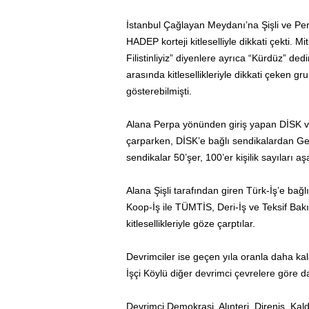
İstanbul Çağlayan Meydanı’na Şişli ve Per
HADEP korteji kitleselliyle dikkati çekti. M
Filistinliyiz” diyenlere ayrıca “Kürdüz” de
arasında kitlesellikleriyle dikkati çeken gr
gösterebilmişti.
Alana Perpa yönünden giriş yapan DİSK ve
çarparken, DİSK’e bağlı sendikalardan Gene
sendikalar 50’şer, 100’er kişilik sayıları a
Alana Şişli tarafından giren Türk-İş’e bağlı 
Koop-İş ile TÜMTİS, Deri-İş ve Teksif Bak
kitlesellikleriyle göze çarptılar.
Devrimciler ise geçen yıla oranla daha kalab
İşçi Köylü diğer devrimci çevrelere göre dah
Devrimci Demokrasi, Alınteri, Direniş, Ka