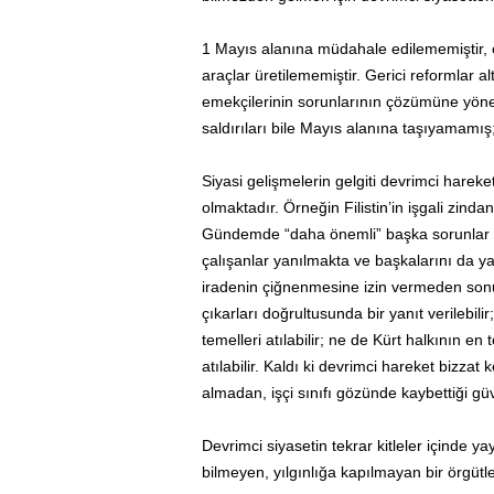
1 Mayıs alanına müdahale edilememiştir, 
araçlar üretilememiştir. Gerici reformlar altı
emekçilerinin sorunlarının çözümüne yöneli
saldırıları bile Mayıs alanına taşıyamamış
Siyasi gelişmelerin gelgiti devrimci har
olmaktadır. Örneğin Filistin’in işgali zin
Gündemde “daha önemli” başka sorunlar
çalışanlar yanılmakta ve başkalarını da ya
iradenin çiğnenmesine izin vermeden sonu
çıkarları doğrultusunda bir yanıt verilebil
temelleri atılabilir; ne de Kürt halkının e
atılabilir. Kaldı ki devrimci hareket bizzat 
almadan, işçi sınıfı gözünde kaybettiği gü
Devrimci siyasetin tekrar kitleler içinde 
bilmeyen, yılgınlığa kapılmayan bir örgüt