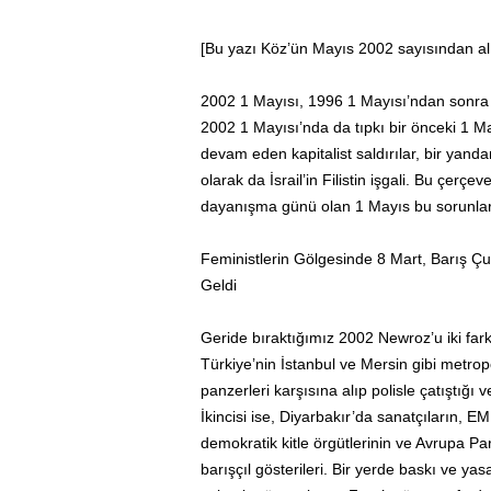
[Bu yazı Köz’ün Mayıs 2002 sayısından alı
2002 1 Mayısı, 1996 1 Mayısı’ndan sonra ge
2002 1 Mayısı’nda da tıpkı bir önceki 1 Ma
devam eden kapitalist saldırılar, bir yand
olarak da İsrail’in Filistin işgali. Bu çerçe
dayanışma günü olan 1 Mayıs bu sorunlard
Feministlerin Gölgesinde 8 Mart, Barış Çu
Geldi
Geride bıraktığımız 2002 Newroz’u iki farkl
Türkiye’nin İstanbul ve Mersin gibi metropol
panzerleri karşısına alıp polisle çatıştığı 
İkincisi ise, Diyarbakır’da sanatçıların, E
demokratik kitle örgütlerinin ve Avrupa Par
barışçıl gösterileri. Bir yerde baskı ve y