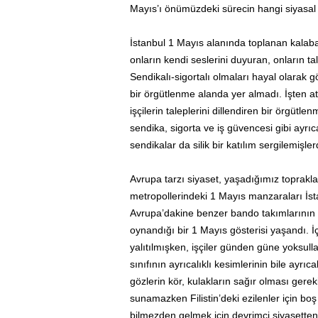
Mayıs’ı önümüzdeki sürecin hangi siyasal 
İstanbul 1 Mayıs alanında toplanan kalaba
onların kendi seslerini duyuran, onların ta
Sendikalı-sigortalı olmaları hayal olarak gö
bir örgütlenme alanda yer almadı. İşten 
işçilerin taleplerini dillendiren bir örgü
sendika, sigorta ve iş güvencesi gibi ayrıca
sendikalar da silik bir katılım sergilemişlerd
Avrupa tarzı siyaset, yaşadığımız topraklar
metropollerindeki 1 Mayıs manzaraları İst
Avrupa’dakine benzer bando takımlarının ve 
oynandığı bir 1 Mayıs gösterisi yaşandı. İç
yalıtılmışken, işçiler günden güne yoksulla
sınıfının ayrıcalıklı kesimlerinin bile ayrıc
gözlerin kör, kulakların sağır olması gerek
sunamazken Filistin’deki ezilenler için boş
bilmezden gelmek için devrimci siyasetten 