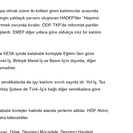
pa olmak üzere iki koldan giren katılımcılar arasında
itingin yaklaşık yarısını oluşturan HADEP’liler “Hepimiz
dirtmek zorunda bıraktı. ÖDP, TKP’de reformist partiler
uplardı. EMEP diğer yıllara göre oldukça cılız bir katılım
 KESK içinde kalabalık kortejiyle Eğitim-Sen göze
l-İş, Birleşik Metal-İş ve Basın-İş’in dışında, diğer
şamadılar.
sendikalarda da işçi katılımı sınırlı sayıda idi. Yol-İş, Tez
ırköy Şubesi de Türk–İş’e bağlı diğer sendikalara göre
alık kortejler halinde alanda yerlerini aldılar. HÖP, Atılım,
a kitleseldiler.
ldıraç, Odak, Devrimci Mücadele, Devrimci Hareket,