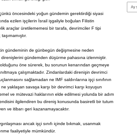
çünkü öncesindeki yoğun gündemin gerektirdiği siyasi
nda ezilen işçilerin İsrail işgaliyle boğulan Filistin
k araçlar üretilememesi bir tarafa, devrimciler F tipi
; taşımamıştır.
eketin gündeminin de günbegün değişmesine neden
dan direnişlerini gündemden düşürme pahasına izlenmiştir.
 olduğunu öne sürerek, bu sorunun kenarından geçmeye
nıltmaya çalışmaktadır. Zindanlardaki direnişin devrimci
çlanmasını sağlamadan ne IMF saldırılarına işçi sınıfının
ir; ne yaklaşan savaşa karşı bir devrimci karşı koyuşun
n temel ve mütevazi haklarının elde edilmesi yolunda bir adım
kendisini ilgilendiren bu direniş konusunda basiretli bir tutum
ven ve itibarı geri kazanamayacaktır.
yaygınlaşması ancak işçi sınıfı içinde bıkmak, usanmak
lenme faaliyetiyle mümkündür.