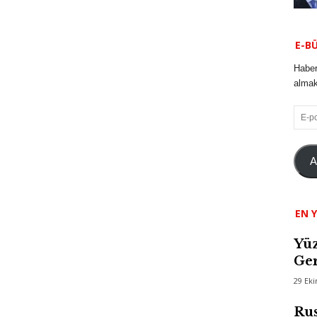
E-B
Haber
almak 
E-
posta
A
EN Y
Yüz
Ger
29 Ek
Rus