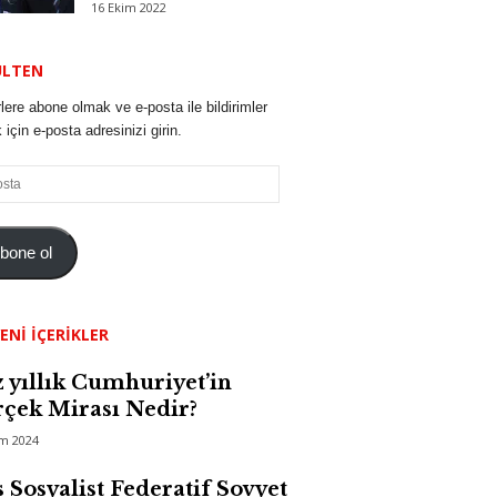
16 Ekim 2022
ÜLTEN
lere abone olmak ve e-posta ile bildirimler
için e-posta adresinizi girin.
bone ol
ENI İÇERIKLER
 yıllık Cumhuriyet’in
çek Mirası Nedir?
im 2024
 Sosyalist Federatif Sovyet