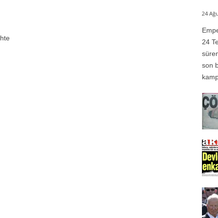
24 Ağu
Emper
ihte
24 Te
süren
son b
kampı