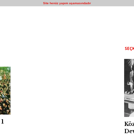
Site henüz yapım aşamasındadır
SEÇK
 1
Köz
Dev