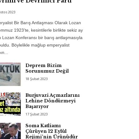
rimi ve Devrimci Parti
stos 2023
yalist Bir Barış Antlaşması Olarak Lozan
mmuz 1923’te, kesintilerle birlikte sekiz ay
 Lozan Konferansı bir barış antlaşmasıyla
uldu. Böylelikle mağlup emperyalist
n...
Deprem Bizim
Sorunumuz Değil
18 Şubat 2023
Burjuvazi Açmazlarını
Lehine Döndürmeyi
Başarıyor
17 Şubat 2023
Soma Katliamı
Çürüyen 12 Eylül
Rejimi’nin Ürünüdür