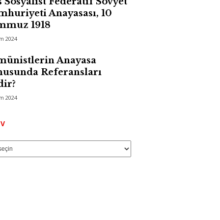
 Sosyalist Federatif Sovyet
huriyeti Anayasası, 10
mmuz 1918
im 2024
ünistlerin Anayasa
usunda Referansları
ir?
im 2024
Arşiv
IV