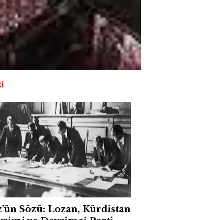
I
’ün Sözü: Lozan, Kürdistan