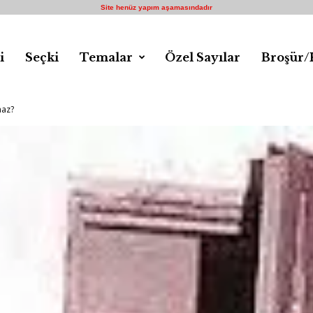
Site henüz yapım aşamasındadır
i
Seçki
Temalar
Özel Sayılar
Broşür/
maz?