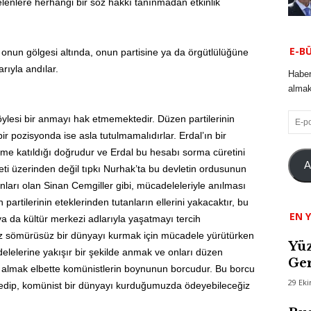
elenlere herhangi bir söz hakkı tanınmadan etkinlik
E-B
e onun gölgesi altında, onun partisine ya da örgütlülüğüne
ıyla andılar.
Haber
almak 
E-
öylesi bir anmayı hak etmemektedir. Düzen partilerinin
posta
r pozisyonda ise asla tutulmamalıdırlar. Erdal’ın bir
me katıldığı doğrudur ve Erdal bu hesabı sorma cüretini
A
i üzerinden değil tıpkı Nurhak’ta bu devletin ordusunun
ları olan Sinan Cemgiller gibi, mücadeleleriyle anılması
partilerinin eteklerinden tutanların ellerini yakacaktır, bu
EN Y
a da kültür merkezi adlarıyla yaşatmayı tercih
fsız sömürüsüz bir dünyayı kurmak için mücadele yürütürken
Yüz
delelerine yakışır bir şekilde anmak ve onları düzen
Ger
en almak elbette komünistlerin boynunun borcudur. Bu borcu
29 Ek
a edip, komünist bir dünyayı kurduğumuzda ödeyebileceğiz