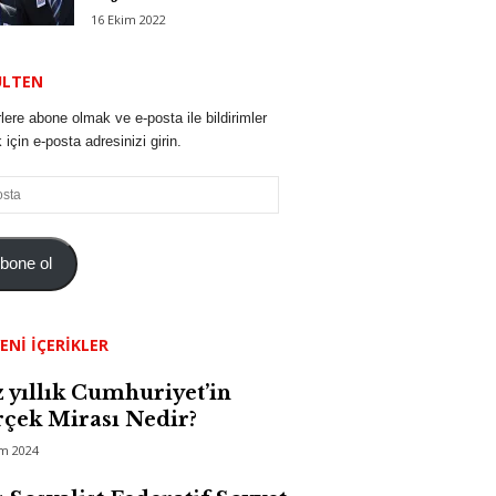
16 Ekim 2022
ÜLTEN
lere abone olmak ve e-posta ile bildirimler
için e-posta adresinizi girin.
bone ol
ENI İÇERIKLER
 yıllık Cumhuriyet’in
çek Mirası Nedir?
im 2024