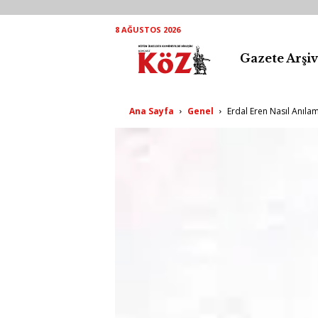
8 AĞUSTOS 2026
Gazete Arşiv
K
ö
Ana Sayfa
Genel
Erdal Eren Nasıl Anıla
Z
A
r
ş
i
v