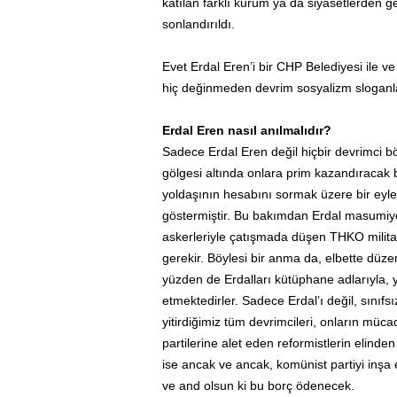
katılan farklı kurum ya da siyasetlerden g
sonlandırıldı.
Evet Erdal Eren’i bir CHP Belediyesi ile v
hiç değinmeden devrim sosyalizm sloganlar
Erdal Eren nasıl anılmalıdır?
Sadece Erdal Eren değil hiçbir devrimci b
gölgesi altında onlara prim kazandıracak bi
yoldaşının hesabını sormak üzere bir eyle
göstermiştir. Bu bakımdan Erdal masumiyet
askerleriyle çatışmada düşen THKO militan
gerekir. Böylesi bir anma da, elbette düzen 
yüzden de Erdalları kütüphane adlarıyla, y
etmektedirler. Sadece Erdal’ı değil, sını
yitirdiğimiz tüm devrimcileri, onların müca
partilerine alet eden reformistlerin elind
ise ancak ve ancak, komünist partiyi inş
ve and olsun ki bu borç ödenecek.