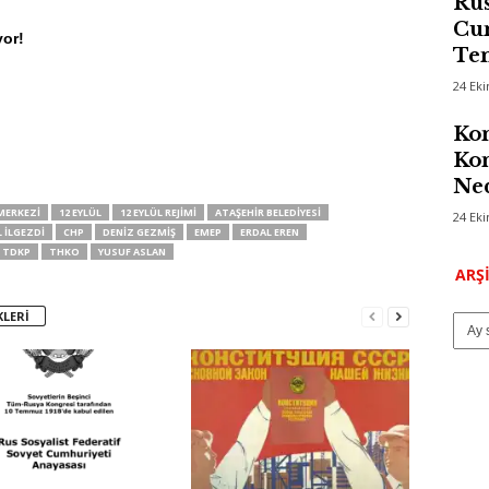
Rus
Cum
or!
Te
24 Ek
Kom
Kon
Ned
MERKEZI
12 EYLÜL
12 EYLÜL REJIMI
ATAŞEHIR BELEDIYESI
24 Ek
 İLGEZDI
CHP
DENIZ GEZMIŞ
EMEP
ERDAL EREN
TDKP
THKO
YUSUF ASLAN
ARŞ
KLERI