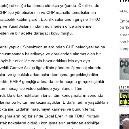
Dev
aptığı etkinliğe katılımda oldukça yoğundu. Özellikle de
24 Ağu
 CHP ilçe yöneticilerinin ve CHP mahalle temsilcilerinin
kalabalık katılmışlardı. Etkinlik salonunun girişine THKO
Emper
 ve Yusuf Aslan’ın idam edilmeden önce ailelerine
24 Te
osteri ve bir adette darağacı koyulmuştu.
süren
son b
österisi yapıldı. Sinevizyonun ardından CHP belediyesi adına
kampı
konuşmasında belediyeye ve görevinden alınmış olan bir
yle bir etkinliğe zemin hazırladıkları için ayrı ayrı
etvekili Gamze Akkuş İlgezdi’nin gönderdiği mesaj okundu.
ları ve çocukluk arkadaşları konuşma gerçekleştirdiler.
inlikte EMEP gençliği adına da bir konuşma gerçekleştirildi.
un mesajı ise video şeklinde yayınlandı. Tüm
rdı. Bu ortak noktaların birisi, tüm konuşmaların sonunda
rına bu kültür merkezini açtıkları Erdal’ın adını yaşattıkları
 nokta ise, Erdal’ın masumiyet karinesi ve bunun temiz
nuşmaların hiç birisinde Erdal Eren’in bir TDKP militanı
tak noktaların olduğu konuşmaların ardından etkinliğe