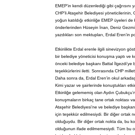
EMEP’in kendi düzenlediği gibi çağrısını y
CHP’li Ataşehir Belediyesi yöneticilerinin,
yoğun katıldığı etkinliğe EMEP üyeleri de 
önderlerinden Hüseyin İnan, Deniz Gezmiş
yazdıkları son mektupları, Erdal Eren’in p
Etkinlikte Erdal erenle ilgili sinevizyon g
bir belediye yöneticisi konuşma yaptı ve 
önceki belediye başkanı Battal İlgezdi’ye bö
teşekkürlerini iletti. Sonrasında CHP mill
Daha sonra da, Erdal Eren’in okul arkadaş
Kimi yazar ve şairlerinde konuştukları etk
Etkinliğe gelememiş olan Aydın Çubukçu’n
konuşmaların birkaç tane ortak noktası va
Ataşehir Belediyesi’ne ve belediye başkanla
için teşekkür edilmesiydi. Bir diğer ortak
olduğuydu. Bir diğer ortak nokta da, bu ko
olduğunun ifade edilmemesiydi. Tüm bu or