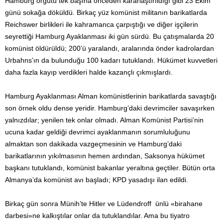
Hamburg örgütü tek başına önceden kararlaştırıldığı gibi 23 Ekim
günü sokağa döküldü. Birkaç yüz komünist militanın barikatlarda
Reichswer birlikleri ile kahramanca çarpıştığı ve diğer işçilerin
seyrettiği Hamburg Ayaklanması iki gün sürdü. Bu çatışmalarda 20
komünist öldürüldü; 200’ü yaralandı, aralarında önder kadrolardan
Urbahns’ın da bulunduğu 100 kadarı tutuklandı. Hükümet kuvvetleri
daha fazla kayıp verdikleri halde kazançlı çıkmışlardı.
Hamburg Ayaklanması Alman komünistlerinin barikatlarda savaştığı
son örnek oldu dense yeridir. Hamburg’daki devrimciler savaşırken
yalnızdılar; yenilen tek onlar olmadı. Alman Komünist Partisi’nin
ucuna kadar geldiği devrimci ayaklanmanın sorumluluğunu
almaktan son dakikada vazgeçmesinin ve Hamburg’daki
barikatlarının yıkılmasının hemen ardından, Saksonya hükümet
başkanı tutuklandı, komünist bakanlar yeraltına geçtiler. Bütün orta
Almanya’da komünist avı başladı; KPD yasadışı ilan edildi.
Birkaç gün sonra Münih’te Hitler ve Lüdendroff ünlü «birahane
darbesi»ne kalkıştılar onlar da tutuklandılar. Ama bu tiyatro