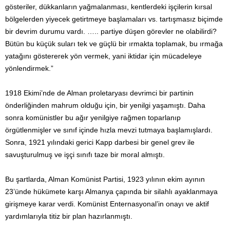
gösteriler, dükkanların yağmalanması, kentlerdeki işçilerin kırsal
bölgelerden yiyecek getirtmeye başlamaları vs. tartışmasız biçimde
bir devrim durumu vardı. ….. partiye düşen görevler ne olabilirdi?
Bütün bu küçük suları tek ve güçlü bir ırmakta toplamak, bu ırmağa
yatağını göstererek yön vermek, yani iktidar için mücadeleye
yönlendirmek.”
1918 Ekimi’nde de Alman proletaryası devrimci bir partinin
önderliğinden mahrum olduğu için, bir yenilgi yaşamıştı. Daha
sonra komünistler bu ağır yenilgiye rağmen toparlanıp
örgütlenmişler ve sınıf içinde hızla mevzi tutmaya başlamışlardı.
Sonra, 1921 yılındaki gerici Kapp darbesi bir genel grev ile
savuşturulmuş ve işçi sınıfı taze bir moral almıştı.
Bu şartlarda, Alman Komünist Partisi, 1923 yılının ekim ayının
23’ünde hükümete karşı Almanya çapında bir silahlı ayaklanmaya
girişmeye karar verdi. Komünist Enternasyonal’in onayı ve aktif
yardımlarıyla titiz bir plan hazırlanmıştı.