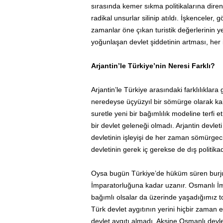
sırasında kemer sıkma politikalarına direni
radikal unsurlar silinip atıldı. İşkenceler, g
zamanlar öne çıkan turistik değerlerinin ye
yoğunlaşan devlet şiddetinin artması, her i
Arjantin’le Türkiye’nin Neresi Farklı?
Arjantin’le Türkiye arasındaki farklılıklara 
neredeyse üçyüzyıl bir sömürge olarak ka
suretle yeni bir bağımlılık modeline terfi e
bir devlet geleneği olmadı. Arjantin devleti
devletinin işleyişi de her zaman sömürgeci 
devletinin gerek iç gerekse de dış politikad
Oysa bugün Türkiye’de hüküm süren burjuv
İmparatorluğuna kadar uzanır. Osmanlı İ
bağımlı olsalar da üzerinde yaşadığımız t
Türk devlet aygıtının yerini hiçbir zaman 
devlet aygıtı almadı. Aksine Osmanlı devl