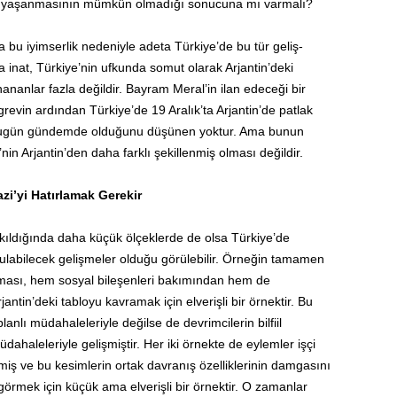
lama yaşanmasının mümkün olmadığı sonucuna mı varmalı?
 bu iyimserlik nede­niyle adeta Türkiye’de bu tür geliş­
 inat, Türkiye’nin ufkun­­­da somut olarak Arjantin’­deki
ananlar fazla değildir. Bayram Meral’in ilan edeceği bir
evin ardın­dan Türkiye’de 19 Aralık’ta Arjan­tin’de patlak
bu­gün gündemde olduğunu düşü­nen yoktur. Ama bunun
nin Arjantin’den daha farklı şe­killenmiş olması değildir.
zi’yi Hatırlamak Gerekir
akıldığında daha küçük ölçeklerde de olsa Türkiye’de
ulabilecek gelişmeler olduğu görülebilir. Örneğin tamamen
lanması, hem sosyal bileşenleri bakımından hem de
antin’deki tabloyu kavramak için elverişli bir örnektir. Bu
nlı müdahaleleriyle değilse de devrimcilerin bilfiil
dahaleleriyle gelişmiştir. Her iki örnekte de eylemler işçi
miş ve bu kesimlerin ortak davranış özelliklerinin damgasını
 görmek için küçük ama elverişli bir örnektir. O zamanlar