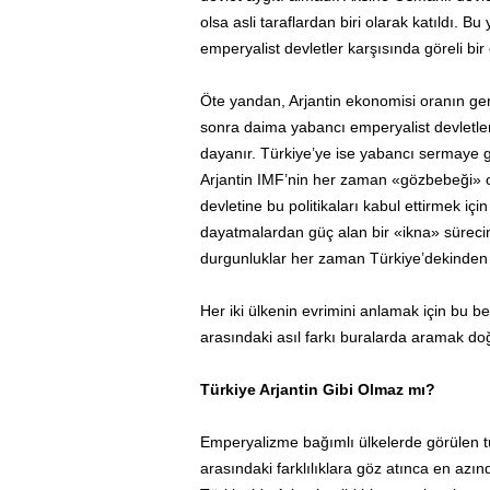
olsa asli taraflardan biri olarak katıldı. 
emperyalist devletler karşısında göreli bir
Öte yandan, Arjantin ekonomisi oranın ger
sonra daima yabancı emperyalist devletle
dayanır. Türkiye’ye ise yabancı sermaye gi
Arjantin IMF’nin her zaman «gözbebeği» ol
devletine bu politikaları kabul ettirmek i
dayatmalardan güç alan bir «ikna» sürecine
durgunluklar her zaman Türkiye’dekinden 
Her iki ülkenin evrimini anlamak için bu ben
arasındaki asıl farkı buralarda aramak doğ
Türkiye Arjantin Gibi Olmaz mı?
Emperyalizme bağımlı ülkelerde görülen tüm
arasındaki farklılıklara göz atınca en azın