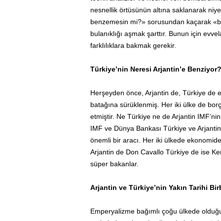
nesnellik örtüsünün altına saklanarak niye
benzemesin mi?» sorusundan kaçarak «be
bulanıklığı aşmak şarttır. Bunun için evvel
farklılıklara bakmak gerekir.
Türkiye’nin Neresi Arjantin’e Benziyor
Herşeyden önce, Arjantin de, Türkiye de e
batağına sürüklenmiş. Her iki ülke de borçl
etmiştir. Ne Türkiye ne de Arjantin IMF’nin 
IMF ve Dünya Bankası Türkiye ve Arjantin’i
önemli bir aracı. Her iki ülkede ekonomid
Arjantin de Don Cavallo Türkiye de ise Kem
süper bakanlar.
Arjantin ve Türkiye’nin Yakın Tarihi Bir
Emperyalizme bağımlı çoğu ülkede olduğu g