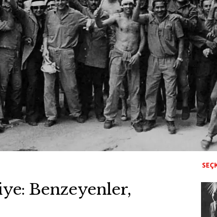
SEÇK
iye: Benzeyenler,