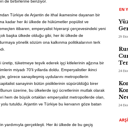
ri de birbirlerine benziyor.
EN Y
ından Türkiye de Arjantin de ithal ikamesine dayanan bir
Yüz
rına kadar her iki ülkede de hükümetler popülist ve
Ger
nemeçten itibaren, emperyalist hiyerarşi çerçevesindeki yeni
çok başka ülkede olduğu gibi, her iki ülkede de
29 Ek
ldurmaya yönelik sözüm ona kalkınma politikalarının terk
Rus
dı.
Cum
Te
i üretip, tüketmeye teşvik ederek işçi kitlelerinin ağzına bir
mlerin miyadı 70’li yıllarda doldu. Emperyalistler ikinci
24 Ek
te, görece sanayileşmiş uydularını metropollerin
Kom
 kapitalist sanayinin bütün pisliklerinin süpürüldüğü birer
Kon
 Bunun üzerine, bu ülkelerde işçi ücretlerinin mutlak olarak
Ned
i hem de büyük ortakları emperyalist metropollerde olan,
in yolu tutuldu. Arjantin ve Türkiye bu kervanın göze batan
24 Ek
ARŞ
in yardımıyla gerçekleşti. Her iki ülkede de bu geçiş