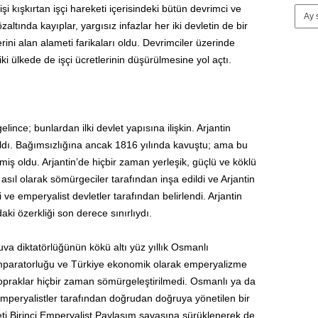
şi kışkırtan işçi hareketi içerisindeki bütün devrimci ve
özaltında kayıplar, yargısız infazlar her iki devletin de bir
rini alan alameti farikaları oldu. Devrimciler üzerinde
ki ülkede de işçi ücretlerinin düşürülmesine yol açtı.
gelince; bunlardan ilki devlet yapısına ilişkin. Arjantin
ldı. Bağımsızlığına ancak 1816 yılında kavuştu; ama bu
tmiş oldu. Arjantin’de hiçbir zaman yerleşik, güçlü ve köklü
 asıl olarak sömürgeciler tarafından inşa edildi ve Arjantin
ve emperyalist devletler tarafından belirlendi. Arjantin
aki özerkliği son derece sınırlıydı.
a diktatörlüğünün kökü altı yüz yıllık Osmanlı
mparatorluğu ve Türkiye ekonomik olarak emperyalizme
opraklar hiçbir zaman sömürgeleştirilmedi. Osmanlı ya da
emperyalistler tarafından doğrudan doğruya yönetilen bir
eti Birinci Emperyalist Paylaşım savaşına sürüklenerek de