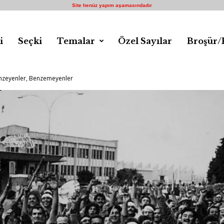
Site henüz yapım aşamasındadır
i
Seçki
Temalar
Özel Sayılar
Broşür/
enzeyenler, Benzemeyenler