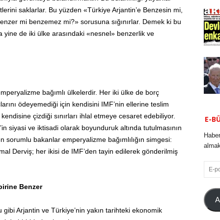
tlerini saklarlar. Bu yüzden «Türkiye Arjantin’e Benzesin mi,
nzer mi benzemez mi?» sorusuna sığınırlar. Demek ki bu
a yine de iki ülke arasındaki «nesnel» benzerlik ve
?
mperyalizme bağımlı ülkelerdir. Her iki ülke de borç
arını ödeyemediği için kendisini IMF’nin ellerine teslim
kendisine çizdiği sınırları ihlal etmeye cesaret edebiliyor.
E-B
n siyasi ve iktisadi olarak boyunduruk altında tutulmasının
Haber
en sorumlu bakanlar emperyalizme bağımlılığın simgesi:
almak 
al Derviş; her ikisi de IMF’den tayin edilerek gönderilmiş
E-
posta
birine Benzer
A
ibi Arjantin ve Türkiye’nin yakın tarihteki ekonomik