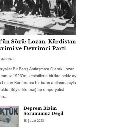
’ün Sözü: Lozan, Kürdistan
rimi ve Devrimci Parti
stos 2023
yalist Bir Barış Antlaşması Olarak Lozan
mmuz 1923’te, kesintilerle birlikte sekiz ay
 Lozan Konferansı bir barış antlaşmasıyla
uldu. Böylelikle mağlup emperyalist
n...
Deprem Bizim
Sorunumuz Değil
18 Şubat 2023