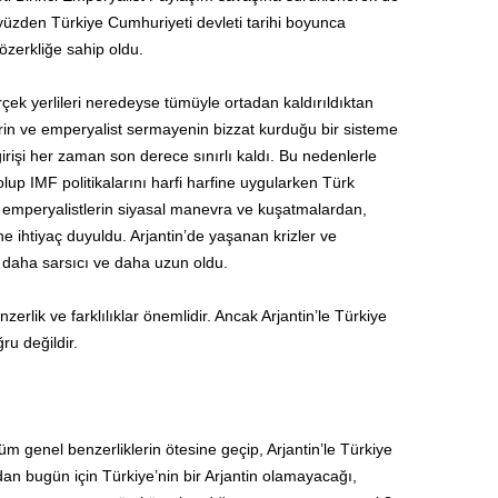
Bu yüzden Türkiye Cumhuriyeti devleti tarihi boyunca
 özerkliğe sahip oldu.
çek yerlileri neredeyse tümüyle ortadan kaldırıldıktan
rin ve emperyalist sermayenin bizzat kurduğu bir sisteme
rişi her zaman son derece sınırlı kaldı. Bu nedenlerle
up IMF politikalarını harfi harfine uygularken Türk
çin emperyalistlerin siyasal manevra ve kuşatmalardan,
 ihtiyaç duyuldu. Arjantin’de yaşanan krizler ve
daha sarsıcı ve daha uzun oldu.
zerlik ve farklılıklar önemlidir. Ancak Arjantin’le Türkiye
ru değildir.
 genel benzerliklerin ötesine geçip, Arjantin’le Türkiye
dan bugün için Türkiye’­nin bir Arjantin olamayacağı,