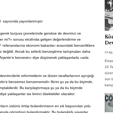
. sayısında yayımlanmıştır.
 gerek burjuva çevrelerinde gerekse de devrimci ve
Köz
zer mi?» sorusu etrafında gelişen değerlendirme ve
Dev
 referanslarına ekonomi bakanları arasındaki benzerliklere
z değildi. Ancak bu seferki benzeştirme tartışmaları daha
24 Ağu
 Arjantin’e benzesin» diye düşünerek yaklaşanlarla «asla
Emper
24 Te
süren
evrimcilerle reformistlerin ve düzen taraftarlarının ayrıştığı
son b
antin’e benzemez benzememeli» fikrini şu ya da bu biçimde,
kampı
mptakilerdir. Bu karşılaştırmaya şu ya da bu biçimde
ye yaklaşanlar ise birinci öbektekiler olacaktır.
mların üstünü örtüp bulandırmanın en sık başvurulan yolu
anıyla görüntüyü bulandırmaktır. Bu bulanıklığı yayanlar