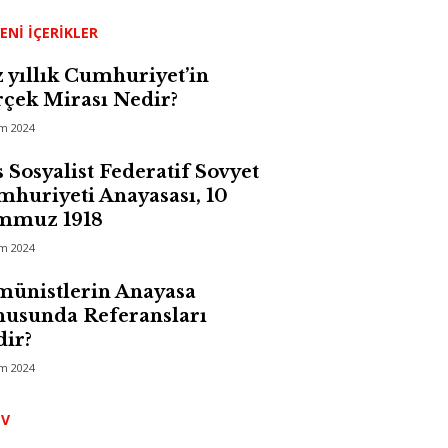
ENI İÇERIKLER
 yıllık Cumhuriyet’in
çek Mirası Nedir?
im 2024
 Sosyalist Federatif Sovyet
huriyeti Anayasası, 10
mmuz 1918
im 2024
ünistlerin Anayasa
usunda Referansları
ir?
im 2024
Arşiv
IV