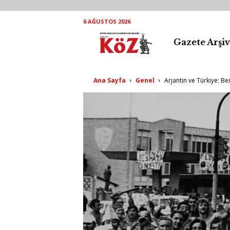
6 AĞUSTOS 2026
Gazete Arşiv
K
ö
Ana Sayfa
Genel
Arjantin ve Türkiye: B
Z
A
r
ş
i
v