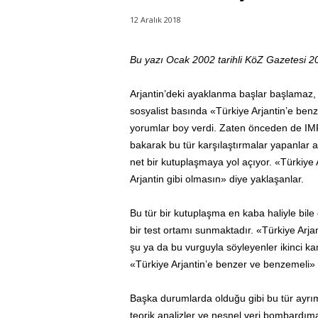
12 Aralık 2018
Bu yazı Ocak 2002 tarihli KöZ Gazetesi 20
Arjantin’deki ayaklanma başlar başlamaz,
sosyalist basında «Türkiye Arjantin’e ben
yorumlar boy verdi. Zaten önceden de IMF
bakarak bu tür karşılaştırmalar yapanlar a
net bir kutuplaşmaya yol açıyor. «Türkiye
Arjantin gibi olmasın» diye yaklaşanlar.
Bu tür bir kutuplaşma en kaba haliyle bile d
bir test ortamı sunmaktadır. «Türkiye Arj
şu ya da bu vurguyla söyleyenler ikinci ka
«Türkiye Arjantin’e benzer ve benzemeli» di
Başka durumlarda olduğu gibi bu tür ayrı
teorik analizler ve nesnel veri bombardım