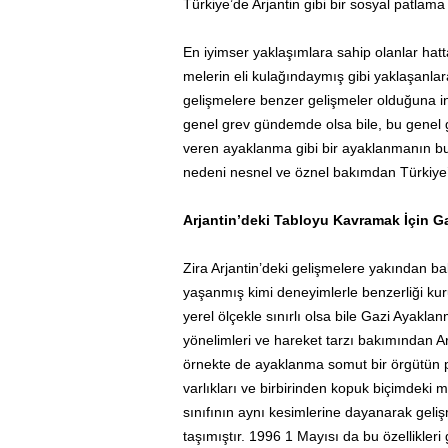
Türkiye’­de Arjantin gibi bir sosyal pat
En iyimser yaklaşımlara sahip olanlar hatta
melerin eli kulağındaymış gibi yak­la­şanlara
gelişmelere benzer gelişme­ler olduğuna in
genel grev gündemde olsa bile, bu genel gr
veren ayak­lanma gibi bir ayaklanmanın 
nedeni nes­­nel ve öznel bakımdan Tür­ki­ye’
Arjantin’deki Tabloyu Kavramak İçin Ga
Zira Arjantin’deki gelişmelere yakından b
yaşanmış kimi deneyimlerle benzerliği kur
yerel ölçekle sınırlı olsa bile Gazi Ayak
yönelimleri ve hareket tarzı bakımından Arj
örnekte de ayaklanma somut bir örgütün pla
varlıkları ve birbirinden kopuk biçimdeki mü
sınıfının aynı kesimlerine dayanarak geliş
taşımıştır. 1996 1 Mayısı da bu özellikleri