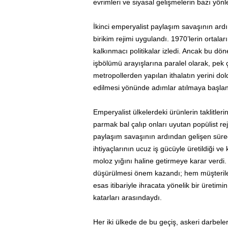
evrimleri ve siyasal gelişmelerin bazı yönle
İkinci emperyalist paylaşım savaşının ard
birikim rejimi uygulandı. 1970’lerin ortala
kalkınmacı politikalar izledi. Ancak bu dö
işbölümü arayışlarına paralel olarak, pek 
metropollerden yapılan ithalatın yerini do
edilmesi yönünde adımlar atılmaya başlan
Emperyalist ülkelerdeki ürünlerin taklitlerin
parmak bal çalıp onları uyutan popülist reji
paylaşım savaşının ardından gelişen süreç
ihtiyaçlarının ucuz iş gücüyle üretildiği ve
moloz yığını haline getirmeye karar verdi.
düşürülmesi önem kazandı; hem müşteriler
esas itibariyle ihracata yönelik bir üretim
katarları arasındaydı.
Her iki ülkede de bu geçiş, askeri darbeler