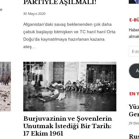
PARTİYLE AŞILMALI!
de
30 Mayıs 2020
E-B
Afganistan’daki savaş beklenenden çok daha
Haber
çabuk başlayıp bitmişken ve TC harıl harıl Orta
almak 
Doğu’da kaynatılmaya hazırlanan kazana
ateş...
E-
posta
A
EN Y
Yüz
Ger
Burjuvazinin ve Şovenlerin
29 Ek
Unutmak İstediği Bir Tarih:
17 Ekim 1961
Rus