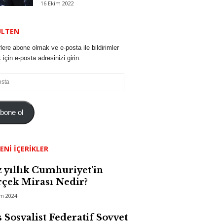
16 Ekim 2022
ÜLTEN
lere abone olmak ve e-posta ile bildirimler
için e-posta adresinizi girin.
bone ol
ENI İÇERIKLER
 yıllık Cumhuriyet’in
çek Mirası Nedir?
im 2024
 Sosyalist Federatif Sovyet