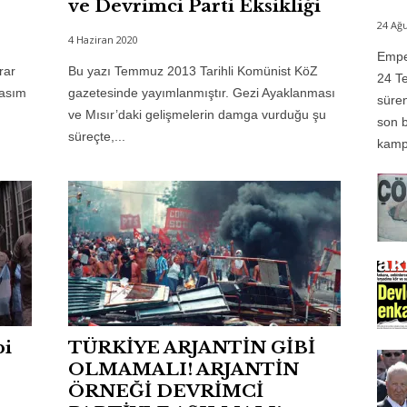
ve Devrimci Parti Eksikliği
24 Ağu
4 Haziran 2020
Emper
rar
Bu yazı Temmuz 2013 Tarihli Komünist KöZ
24 Te
Kasım
gazetesinde yayımlanmıştır. Gezi Ayaklanması
süren
ve Mısır’daki gelişmelerin damga vurduğu şu
son b
süreçte,...
kampı
bi
TÜRKİYE ARJANTİN GİBİ
OLMAMALI! ARJANTİN
ÖRNEĞİ DEVRİMCİ