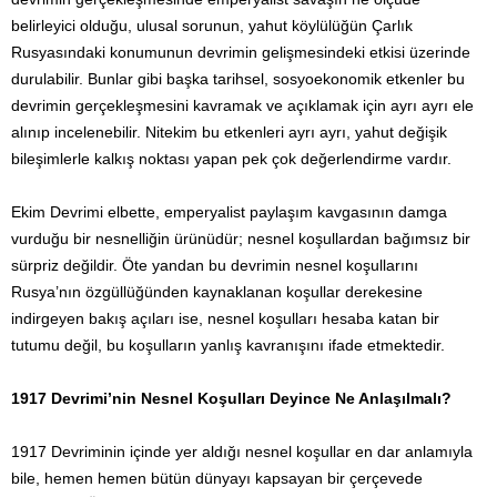
belirleyici olduğu, ulusal sorunun, yahut köylülüğün Çarlık
Rusyasındaki konumunun devrimin gelişmesindeki etkisi üzerinde
durulabilir. Bunlar gibi başka tarihsel, sosyoekonomik etkenler bu
devrimin gerçekleşmesini kavramak ve açıklamak için ayrı ayrı ele
alınıp incelenebilir. Nitekim bu etkenleri ayrı ayrı, yahut değişik
bileşimlerle kalkış noktası yapan pek çok değerlendirme vardır.
Ekim Devrimi elbette, emperyalist paylaşım kavgasının damga
vurduğu bir nesnelliğin ürünüdür; nesnel koşullardan bağımsız bir
sürpriz değildir. Öte yandan bu devrimin nesnel koşullarını
Rusya’nın özgüllüğünden kaynaklanan koşullar derekesine
indirgeyen bakış açıları ise, nesnel koşulları hesaba katan bir
tutumu değil, bu koşulların yanlış kavranışını ifade etmektedir.
1917 Devrimi’nin Nesnel Koşulları Deyince Ne Anlaşılmalı?
1917 Devriminin içinde yer aldığı nesnel koşullar en dar anlamıyla
bile, hemen hemen bütün dünyayı kapsayan bir çerçevede