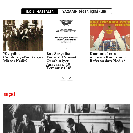
b
A
n
İLGILI HABERLER
YAZARIN DIĞER İÇERIKLERI
o
p
g
o
p
er
k
Yüz yıllık
Rus Sosyalist
Komünistlerin
Cumhuriyet’in Gerçek
Federatif Sovyet
Anayasa Konusunda
Mirası Nedir?
Cumhuriyeti
Referansları Nedir?
Anayasası, 10
Temmuz 1918
SEÇKI