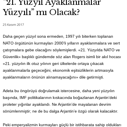
“21. Yüzyıl Ayaklanmalar
Yüzyılı” mı Olacak?
25 Kasım 2017
Daha geçen yüzyıl sona ermeden, 1997 yılı biterken toplanan
NATO örgütünün kurmayları 2000’li yılların ayaklanmalara ve sert
çatışmalara gebe olacağını söylemişlerdi. «21. Yüzyılda NATO ve
Güvenlik» başlıklı gündemde söz alan Rogers isimli bir akıl hocası
«21. yüzyılın ilk otuz yılının geri ülkelerde ortaya çıkacak
ayaklanmalarla geçeceğini, ekonomik eşitsizliklerin artmasıyla
ayaklanmaların önünün alınamayacağını» dile getirmişti.
Adeta bu öngörüyü doğrulamak istercesine, daha yeni yüzyılın
başında, IMF politikalarının kıskacında boğazlanan Arjantin’deki
proleter yığınlar ayaklandı. Ne Arjantin’de mayalanan devrim
sönümlenmiştir; ne de bu dalga Arjantin’e özgü olarak kalacaktır.
Peki emperyalizmin kurmayları güçlü bir istihbarata sahip oldukları