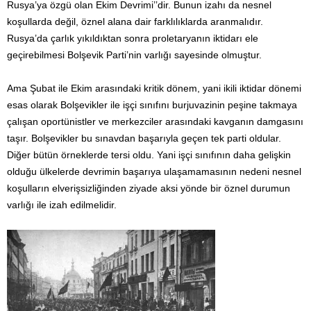
Rusya’ya özgü olan Ekim Devrimi’’dir. Bunun izahı da nesnel
koşullarda değil, öznel alana dair farklılıklarda aranmalıdır.
Rusya’da çarlık yıkıldıktan sonra proletaryanın iktidarı ele
geçirebilmesi Bolşevik Parti’nin varlığı sayesinde olmuştur.
Ama Şubat ile Ekim arasındaki kritik dönem, yani ikili iktidar dönemi
esas olarak Bolşevikler ile işçi sınıfını burjuvazinin peşine takmaya
çalışan oportünistler ve merkezciler arasındaki kavganın damgasını
taşır. Bolşevikler bu sınavdan başarıyla geçen tek parti oldular.
Diğer bütün örneklerde tersi oldu. Yani işçi sınıfının daha gelişkin
olduğu ülkelerde devrimin başarıya ulaşamamasının nedeni nesnel
koşulların elverişsizliğinden ziyade aksi yönde bir öznel durumun
varlığı ile izah edilmelidir.