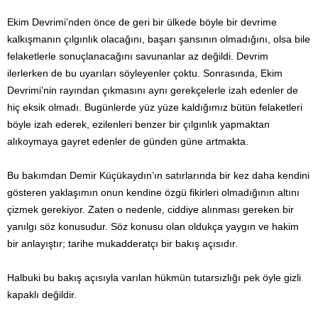
Ekim Devrimi’nden önce de geri bir ülkede böyle bir devrime
kalkışmanın çılgınlık olacağını, başarı şansının olmadığını, olsa bile
felaketlerle sonuçlanacağını savunanlar az değildi. Devrim
ilerlerken de bu uyarıları söyleyenler çoktu. Sonrasında, Ekim
Devrimi’nin rayından çıkmasını aynı gerekçelerle izah edenler de
hiç eksik olmadı. Bugünlerde yüz yüze kaldığımız bütün felaketleri
böyle izah ederek, ezilenleri benzer bir çılgınlık yapmaktan
alıkoymaya gayret edenler de günden güne artmakta.
Bu bakımdan Demir Küçükaydın’ın satırlarında bir kez daha kendini
gösteren yaklaşımın onun kendine özgü fikirleri olmadığının altını
çizmek gerekiyor. Zaten o nedenle, ciddiye alınması gereken bir
yanılgı söz konusudur. Söz konusu olan oldukça yaygın ve hakim
bir anlayıştır; tarihe mukadderatçı bir bakış açısıdır.
Halbuki bu bakış açısıyla varılan hükmün tutarsızlığı pek öyle gizli
kapaklı değildir.