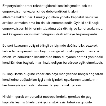
Emperyalistler arası rekabet giderek keskinleşmekte, tek tek
emperyalist merkezler içinde debelendikleri krizleri
atlatamamaktadırlar. Emekçi yığınlara yönelik kapitalist saldırılar
arttıkça artmakta ama bu da kâr etmemektedir. Öyle ki belli başlı
emperyalistleri birbirlerinin tabağına göz dikmiş ve kendi aralarında
sert kavganın kaçınılmaz olduğunu idrak etmeye başlamışlardır.
Bu sert kavganın gelişini bilinçli bir biçimde değilse bile, sezerek
fark eden emperyalizmin boyunduruğu altındaki yığınların en çok
ezilen ve sömürülen kesimleri de buna dünyanın dört bir yanındaki
kendiliğinden başkaldırıları hızla gelişen bu sürece eşlik etmektedir.
Bu koşullarda bugüne kadar sus payı mahiyetinde bahşiş dağıtarak
kendilerine bağladıkları işçi sınıfı içindeki uşaklarının tayınlarının
kesilmesiyle işe başlamalarına da şaşmamak gerekir.
Nitekim, gerek emperyalist metropollerdeki, gerekse de geç
kapitalistleşmiş ülkelerdeki işçi aristokrasisi tabakası git gide