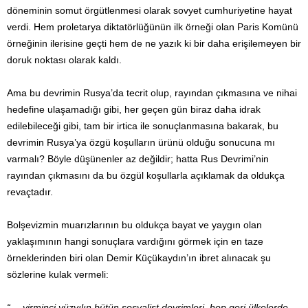
döneminin somut örgütlenmesi olarak sovyet cumhuriyetine hayat
verdi. Hem proletarya diktatörlüğünün ilk örneği olan Paris Komünü
örneğinin ilerisine geçti hem de ne yazık ki bir daha erişilemeyen bir
doruk noktası olarak kaldı.
Ama bu devrimin Rusya’da tecrit olup, rayından çıkmasına ve nihai
hedefine ulaşamadığı gibi, her geçen gün biraz daha idrak
edilebileceği gibi, tam bir irtica ile sonuçlanmasına bakarak, bu
devrimin Rusya’ya özgü koşulların ürünü olduğu sonucuna mı
varmalı? Böyle düşünenler az değildir; hatta Rus Devrimi’nin
rayından çıkmasını da bu özgül koşullarla açıklamak da oldukça
revaçtadır.
Bolşevizmin muarızlarının bu oldukça bayat ve yaygın olan
yaklaşımının hangi sonuçlara vardığını görmek için en taze
örneklerinden biri olan Demir Küçükaydın’ın ibret alınacak şu
sözlerine kulak vermeli:
“… yirminci yüzyılın bütün sosyalist devrimleri, hep geri ülkelerde,