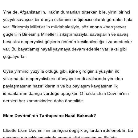
Yine de, Afganistan’ın, Irak’ın dumanları tüterken bile, yirmi birinci
yüzyılı savaşsız bir dünya özleminin müjdecisi olarak görenler hala
var. Birleşmiş Milletler’in müdahalesiyle, sözümona «barışsever
güçler»in Birleşmiş Milletler’i sıkıştırmasıyla, savaşların ve savaş
heveslisi emperyalist güçlerin önünün kesilebileceğini zannedenler
var. Bu bayatlamış hayali yaymaya devam edenler var; aksi gibi
çoğalıyorlar.
Oysa yirminci yüzyıla olduğu gibi, içine girdiğimiz yüzyılın ilk
yıllarına da emperyalistlerin dünyayı kendi aralarında yeniden
paylaşmasının hazırlıklarının ve bu paylaşım kavgasının ilk
idmanlarının damga vurduğu apaçıktır. O halde Ekim Devrimi’nin
dersleri her zamankinden daha önemlidir.
Ekim Devrimi’nin Tarihçesine Nasıl Bakmalı?
Elbette Ekim Devrimi’nin tarihçesi değişik açılardan irdelenebilir. Bu
devrimin gerçekleşmesinde emperyalist savaşın ne ölçüde