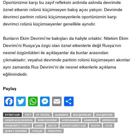
Oportünizme karşı bu zayıf refleksin ardında aslında devrimde
öznel etkenin rolünü küçümseyen bakış açısı yatıyor. Devrimde
devrimci partinin rolünü küçümseyenlerle oportünizmin karşı
devrimci rolünü küçümseyenler genellikle aynıdır.
Bunların Ekim Devrimi’ne bakışları da haliyle ortaktır. Nitekim Ekim
Devrimi’ni Rusya’ya özgü olan öznel etkenlerle değil Rusya’nın
nesnel özgünlükleri ile açıklayanlar da bunlar arasından
çıkmaktadır; veyahut devrimde partinin rolünü küçümseyen akımlar
aynı zamanda Rus Devrimi’ni de nesnel etkenlerle açıklama
eğilimindedir.
Paylaş
F
T
W
M
E
S
a
wi
h
e
m
h
ETIKETLER
1917
21. YÜZYIL
ALMANYA
BOLŞEVIKLER
BOLŞEVIZM
c
tt
at
ss
ail
ar
DEMIR KÜÇÜKAYDIN
EKIM DEVRIMI
HOBSBAWM
KAMENEV
KERENSKI
KOMÜNIST PARTI
LENIN
NATO
OPORTÜNISTLER
RUSYA
SSCB
e
er
s
e
e
ŞUBAT DEVRIMI
TROÇKI
ZINOVYEV