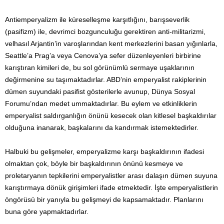
Antiemperyalizm ile küreselleşme karşıtlığını, barışseverlik
(pasifizm) ile, devrimci bozgunculuğu gerektiren anti-militarizmi,
velhasıl Arjantin’in varoşlarından kent merkezlerini basan yığınlarla,
Seattle’a Prag’a veya Cenova’ya sefer düzenleyenleri birbirine
karıştıran kimileri de, bu sol görünümlü sermaye uşaklarının
değirmenine su taşımaktadırlar. ABD’nin emperyalist rakiplerinin
dümen suyundaki pasifist gösterilerle avunup, Dünya Sosyal
Forumu’ndan medet ummaktadırlar. Bu eylem ve etkinliklerin
emperyalist saldırganlığın önünü kesecek olan kitlesel başkaldırılar
olduğuna inanarak, başkalarını da kandırmak istemektedirler.
Halbuki bu gelişmeler, emperyalizme karşı başkaldırının ifadesi
olmaktan çok, böyle bir başkaldırının önünü kesmeye ve
proletaryanın tepkilerini emperyalistler arası dalaşın dümen suyuna
karıştırmaya dönük girişimleri ifade etmektedir. İşte emperyalistlerin
öngörüsü bir yanıyla bu gelişmeyi de kapsamaktadır. Planlarını
buna göre yapmaktadırlar.