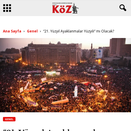
Ana Sayfa
Genel
“21. Yüzyıl Ayaklanmalar Yüzyılı” mı Olacak?
GENEL