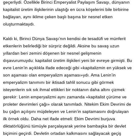
geçerliydi. Özellikle Birinci Emperyalist Paylaşım Savaşı, dünyanın
kapitalist üretim ilişkilerinin ulaştığı en ücra köşelerini bile birbirine
bağlayan, aynı iklime çeken başlı başına bir nesnel etken
oluşturmaktaydı.
Kaldı ki, Birinci Dünya Savaşı’nın kendisi de tesadüfi ve münferit
etkenlerin belirlediği bir sürpriz değildi. Aksine bu savaş uzun
yıllardan beri zemini döşenen bir nesnel gelişmenin
dışavurumuydu: kapitalist üretim ilişkileri yeni bir evreye girmişti. Bu
evre Lenin’in açıklıkla ifade edeceği gibi «kapitalizmin en yüksek ve
son aşaması olan emperyalizm aşaması»ydı. Ama Lenin’in
emperyalizm tanımını bir iktisadi tahlil sonucu gibi görmek
isteyenlerin sık sık ihmal ettikleri bir noktanın daha altını çizmek
gerekir: Lenin emperyalizmi aynı zamanda «kapitalist çürüme ve
proleter devrimleri çağı» olarak tanımladı. Nitekim Ekim Devrimi de
bu çağın açılışını müjdeleyen ve Lenin’in saptamasını doğrulayan
ilk örnek oldu. Daha net ifade etmeli: Ekim Devrimi burjuva
diktatörlüğünü tümüyle parçalayarak yerine bambaşka bir devlet
biçimini geçirdi. Devletin ortadan kalkmasını sağlayacak geçiş