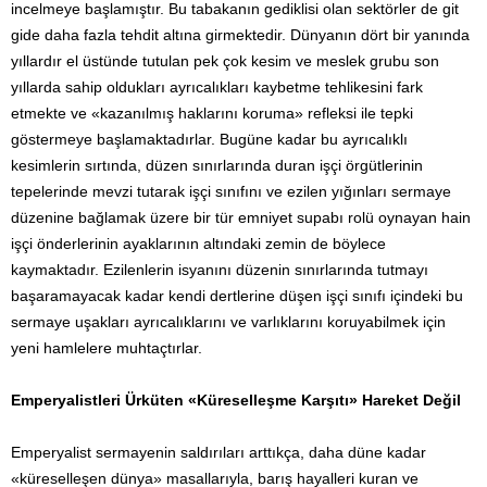
incelmeye başlamıştır. Bu tabakanın gediklisi olan sektörler de git
gide daha fazla tehdit altına girmektedir. Dünyanın dört bir yanında
yıllardır el üstünde tutulan pek çok kesim ve meslek grubu son
yıllarda sahip oldukları ayrıcalıkları kaybetme tehlikesini fark
etmekte ve «kazanılmış haklarını koruma» refleksi ile tepki
göstermeye başlamaktadırlar. Bugüne kadar bu ayrıcalıklı
kesimlerin sırtında, düzen sınırlarında duran işçi örgütlerinin
tepelerinde mevzi tutarak işçi sınıfını ve ezilen yığınları sermaye
düzenine bağlamak üzere bir tür emniyet supabı rolü oynayan hain
işçi önderlerinin ayaklarının altındaki zemin de böylece
kaymaktadır. Ezilenlerin isyanını düzenin sınırlarında tutmayı
başaramayacak kadar kendi dertlerine düşen işçi sınıfı içindeki bu
sermaye uşakları ayrıcalıklarını ve varlıklarını koruyabilmek için
yeni hamlelere muhtaçtırlar.
Emperyalistleri Ürküten «Küreselleşme Karşıtı» Hareket Değil
Emperyalist sermayenin saldırıları arttıkça, daha düne kadar
«küreselleşen dünya» masallarıyla, barış hayalleri kuran ve