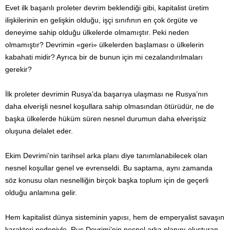
Evet ilk başarılı proleter devrim beklendiği gibi, kapitalist üretim
ilişkilerinin en gelişkin olduğu, işçi sınıfının en çok örgüte ve
deneyime sahip olduğu ülkelerde olmamıştır. Peki neden
olmamıştır? Devrimin «geri» ülkelerden başlaması o ülkelerin
kabahati midir? Ayrıca bir de bunun için mi cezalandırılmaları
gerekir?
İlk proleter devrimin Rusya’da başarıya ulaşması ne Rusya’nın
daha elverişli nesnel koşullara sahip olmasından ötürüdür, ne de
başka ülkelerde hüküm süren nesnel durumun daha elverişsiz
oluşuna delalet eder.
Ekim Devrimi’nin tarihsel arka planı diye tanımlanabilecek olan
nesnel koşullar genel ve evrenseldi. Bu saptama, aynı zamanda
söz konusu olan nesnelliğin birçok başka toplum için de geçerli
olduğu anlamına gelir.
Hem kapitalist dünya sisteminin yapısı, hem de emperyalist savaşın
karakteri nedeniyle, Rus Devrimi’nin nesnel arka planını oluşturan