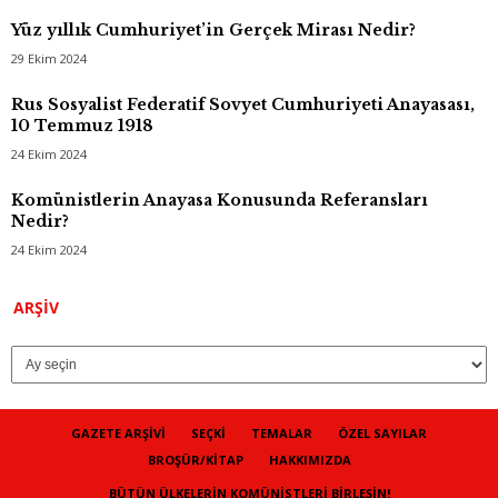
Yüz yıllık Cumhuriyet’in Gerçek Mirası Nedir?
29 Ekim 2024
Rus Sosyalist Federatif Sovyet Cumhuriyeti Anayasası,
10 Temmuz 1918
24 Ekim 2024
Komünistlerin Anayasa Konusunda Referansları
Nedir?
24 Ekim 2024
Arşiv
ARŞIV
GAZETE ARŞIVI
SEÇKI
TEMALAR
ÖZEL SAYILAR
BROŞÜR/KITAP
HAKKIMIZDA
BÜTÜN ÜLKELERIN KOMÜNISTLERI BIRLEŞIN!