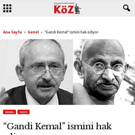
Ana Sayfa
Genel
“Gandi Kemal” ismini hak ediyor
GENEL
SEÇKI
“Gandi Kemal” ismini hak