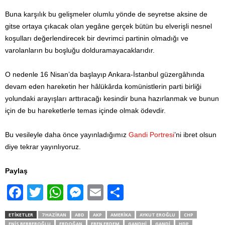
Buna karşılık bu gelişmeler olumlu yönde de seyretse aksine de
gitse ortaya çıkacak olan yegâne gerçek bütün bu elverişli nesnel
koşulları değerlendirecek bir devrimci partinin olmadığı ve
varolanların bu boşluğu dolduramayacaklarıdır.
O nedenle 16 Nisan’da başlayıp Ankara-İstanbul güzergâhında
devam eden hareketin her hâlükârda komünistlerin parti birliği
yolundaki arayışları arttıracağı kesindir buna hazırlanmak ve bunun
için de bu hareketlerle temas içinde olmak ödevdir.
Bu vesileyle daha önce yayınladığımız
Gandi Portresi
’ni ibret olsun
diye tekrar yayınlıyoruz.
Paylaş
F
T
W
M
E
S
a
wi
h
e
m
h
ETIKETLER
7 HAZIRAN
ABD
AKP
AMERIKA
AYKUT EROĞLU
CHP
c
tt
at
ss
ail
ar
ENIS BERBEROĞLU
ERDOĞAN
EREN ERDEM
GANDHI
GANDI
HDP