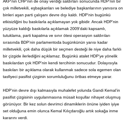
AKP’nin CHP’nin de onay verdiği saldırları sonucunda HDP’nin bir
çok milletvekili, eşbaşkanları ve belediye başkanlarının yanısıra on
binleri aşan parti çalışanı devre dışı kaldı. HDP’nin bugünkü
etkisizliğini bu baskılarla açıklamayan yok gibidir. Ancak HDP’nin
yüzyüze kaldığı baskılarla açıklamak 2009’daki kapsamlı,
tutuklama, parti kapatma ve sınır ötesi operasyon saldırıları
sırasında BDP’nin parlamentoda bugünkünün yarısı kadar
milletvekili, çok daha düşük bir seçmen desteği ile niye daha farklı
bir çizgide ilerlediğini açıklamaz. Bugünkü atalet HDP’ye yönelik
baskılardan çok HDP’nin kendi tercihinin sonucudur. Dolayısıyla
baskıları bir açıklama olarak kullanmak sadece sola egemen olan
tasfiyeci pasifist çizginin sorumluluğunu örtbas etmeye yarar.
HDP’nin devre dışı kalmasıyla muhalefet yolunda Gandi Kemal’in
pasifist çizgisinin uygulanmasına müsait koşullar nihayet oluşmuş
görünüyor. Bir kez solun devrimci dinamiklerin önüne iyiden iyiye
set olduğuna emin olunca Kemal Kılıçdaroğlu artık sokağa inme
kararını verdi.