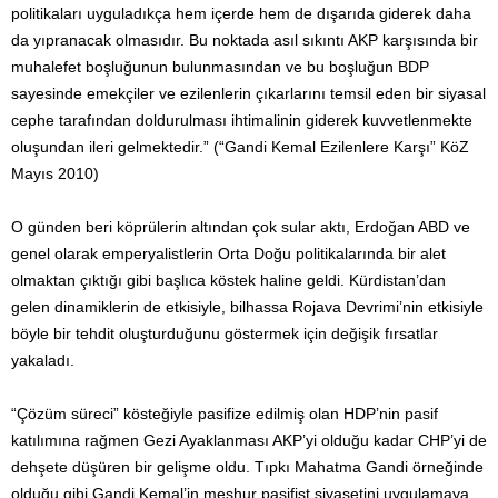
politikaları uyguladıkça hem içerde hem de dışarıda giderek daha
da yıpranacak olmasıdır. Bu noktada asıl sıkıntı AKP karşısında bir
muhalefet boşluğunun bulunmasından ve bu boşluğun BDP
sayesinde emekçiler ve ezilenlerin çıkarlarını temsil eden bir siyasal
cephe tarafından doldurulması ihtimalinin giderek kuvvetlenmekte
oluşundan ileri gelmektedir.” (“Gandi Kemal Ezilenlere Karşı” KöZ
Mayıs 2010)
O günden beri köprülerin altından çok sular aktı, Erdoğan ABD ve
genel olarak emperyalistlerin Orta Doğu politikalarında bir alet
olmaktan çıktığı gibi başlıca köstek haline geldi. Kürdistan’dan
gelen dinamiklerin de etkisiyle, bilhassa Rojava Devrimi’nin etkisiyle
böyle bir tehdit oluşturduğunu göstermek için değişik fırsatlar
yakaladı.
“Çözüm süreci” kösteğiyle pasifize edilmiş olan HDP’nin pasif
katılımına rağmen Gezi Ayaklanması AKP’yi olduğu kadar CHP’yi de
dehşete düşüren bir gelişme oldu. Tıpkı Mahatma Gandi örneğinde
olduğu gibi Gandi Kemal’in meşhur pasifist siyasetini uygulamaya