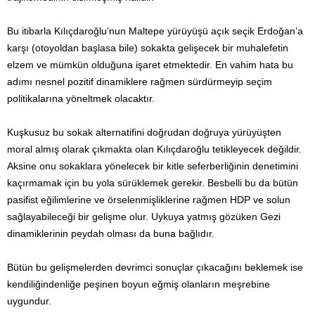
Bu itibarla Kılıçdaroğlu’nun Maltepe yürüyüşü açık seçik Erdoğan’a
karşı (otoyoldan başlasa bile) sokakta gelişecek bir muhalefetin
elzem ve mümkün olduğuna işaret etmektedir. En vahim hata bu
adımı nesnel pozitif dinamiklere rağmen sürdürmeyip seçim
politikalarına yöneltmek olacaktır.
Kuşkusuz bu sokak alternatifini doğrudan doğruya yürüyüşten
moral almış olarak çıkmakta olan Kılıçdaroğlu tetikleyecek değildir.
Aksine onu sokaklara yönelecek bir kitle seferberliğinin denetimini
kaçırmamak için bu yola sürüklemek gerekir. Besbelli bu da bütün
pasifist eğilimlerine ve örselenmişliklerine rağmen HDP ve solun
sağlayabileceği bir gelişme olur. Uykuya yatmış gözüken Gezi
dinamiklerinin peydah olması da buna bağlıdır.
Bütün bu gelişmelerden devrimci sonuçlar çıkacağını beklemek ise
kendiliğindenliğe peşinen boyun eğmiş olanların meşrebine
uygundur.