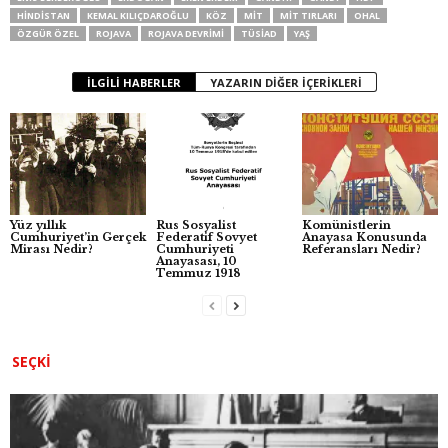
HINDISTAN
KEMAL KILIÇDAROĞLU
KÖZ
MİT
MİT TIRLARI
OHAL
e
er
s
e
e
ÖZGÜR ÖZEL
ROJAVA
ROJAVA DEVRIMI
TÜSİAD
YAŞ
b
A
n
İLGILI HABERLER
YAZARIN DIĞER İÇERIKLERI
o
p
g
o
p
er
k
Yüz yıllık
Rus Sosyalist
Komünistlerin
Cumhuriyet’in Gerçek
Federatif Sovyet
Anayasa Konusunda
Mirası Nedir?
Cumhuriyeti
Referansları Nedir?
Anayasası, 10
Temmuz 1918
SEÇKI