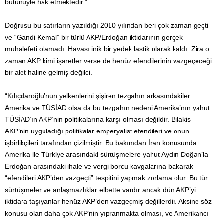
bütünüyle hak etmektedir.”
Doğrusu bu satırların yazıldığı 2010 yılından beri çok zaman geçti
ve “Gandi Kemal” bir türlü AKP/Erdoğan iktidarının gerçek
muhalefeti olamadı. Havası inik bir yedek lastik olarak kaldı. Zira o
zaman AKP kimi işaretler verse de henüz efendilerinin vazgeçeceği
bir alet haline gelmiş değildi.
“Kılıçdaroğlu’nun yelkenlerini şişiren tezgahın arkasındakiler
Amerika ve TÜSİAD olsa da bu tezgahın nedeni Amerika’nın yahut
TÜSİAD’ın AKP’nin politikalarına karşı olması değildir. Bilakis
AKP’nin uyguladığı politikalar emperyalist efendileri ve onun
işbirlikçileri tarafından çizilmiştir. Bu bakımdan İran konusunda
Amerika ile Türkiye arasındaki sürtüşmelere yahut Aydın Doğan’la
Erdoğan arasındaki ihale ve vergi borcu kavgalarına bakarak
“efendileri AKP’den vazgeçti” tespitini yapmak zorlama olur. Bu tür
sürtüşmeler ve anlaşmazlıklar elbette vardır ancak dün AKP’yi
iktidara taşıyanlar henüz AKP’den vazgeçmiş değillerdir. Aksine söz
konusu olan daha çok AKP’nin yıpranmakta olması, ve Amerikancı