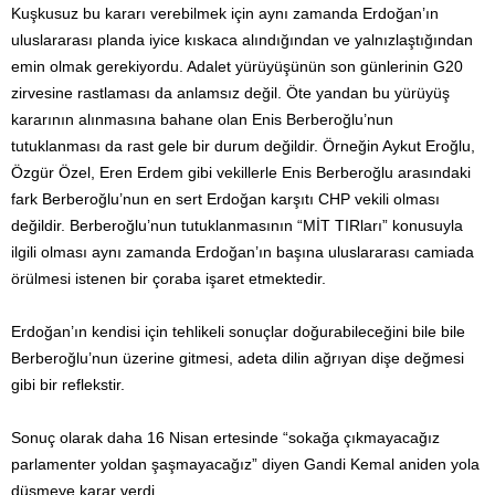
Kuşkusuz bu kararı verebilmek için aynı zamanda Erdoğan’ın
uluslararası planda iyice kıskaca alındığından ve yalnızlaştığından
emin olmak gerekiyordu. Adalet yürüyüşünün son günlerinin G20
zirvesine rastlaması da anlamsız değil. Öte yandan bu yürüyüş
kararının alınmasına bahane olan Enis Berberoğlu’nun
tutuklanması da rast gele bir durum değildir. Örneğin Aykut Eroğlu,
Özgür Özel, Eren Erdem gibi vekillerle Enis Berberoğlu arasındaki
fark Berberoğlu’nun en sert Erdoğan karşıtı CHP vekili olması
değildir. Berberoğlu’nun tutuklanmasının “MİT TIRları” konusuyla
ilgili olması aynı zamanda Erdoğan’ın başına uluslararası camiada
örülmesi istenen bir çoraba işaret etmektedir.
Erdoğan’ın kendisi için tehlikeli sonuçlar doğurabileceğini bile bile
Berberoğlu’nun üzerine gitmesi, adeta dilin ağrıyan dişe değmesi
gibi bir reflekstir.
Sonuç olarak daha 16 Nisan ertesinde “sokağa çıkmayacağız
parlamenter yoldan şaşmayacağız” diyen Gandi Kemal aniden yola
düşmeye karar verdi.