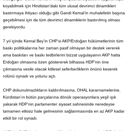
koyabilmek için Hindistan’daki tüm ulusal devrimci dinamikleri
bastırmaya ihtiyacı olduğu gibi Gandi Kemal’in muhalefetin başına
geçebilmesi için de tüm devrimci dinamiklerin bastırılmış olması
gerekiyordu.
7 yıl içinde Kemal Bey’in CHP’si AKP/Erdoğan hükümetlerinin tüm
baskı politikalarına her zaman pasif olmayan bir destek vererek
ama baskıları ve baskı tedbirlerini bizzat uygulayanın AKP hatta
Erdoğan olmasına özen göstererek bilhassa HDP’nin öne
çıkmasına vesile olacak kitlesel seferberliklerin önünü keserek
rolünü oynadı ve yolunu açtı.
CHP dokunulmazlıkların kaldırılmasına, OHAL kararnamelerine,
Kürdistan’ın bütün parçalarına dönük operasyonlara yeşil ışık
yakarak HDP’nin parlamenter siyaset sahnesinde neredeyse
tamamen etkisiz hale gelmesinin sağlanmasında en az AKP kadar
etkili bir rol oynadı.