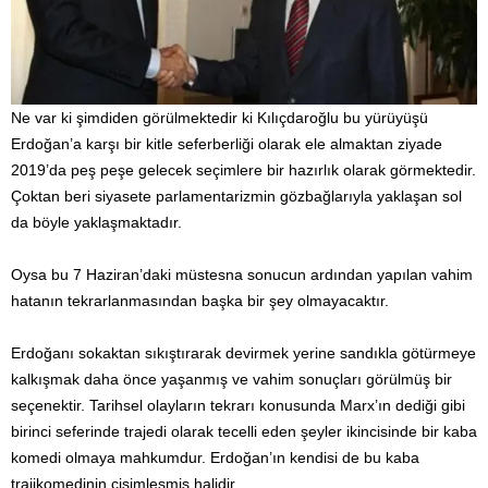
Ne var ki şimdiden görülmektedir ki Kılıçdaroğlu bu yürüyüşü
Erdoğan’a karşı bir kitle seferberliği olarak ele almaktan ziyade
2019’da peş peşe gelecek seçimlere bir hazırlık olarak görmektedir.
Çoktan beri siyasete parlamentarizmin gözbağlarıyla yaklaşan sol
da böyle yaklaşmaktadır.
Oysa bu 7 Haziran’daki müstesna sonucun ardından yapılan vahim
hatanın tekrarlanmasından başka bir şey olmayacaktır.
Erdoğanı sokaktan sıkıştırarak devirmek yerine sandıkla götürmeye
kalkışmak daha önce yaşanmış ve vahim sonuçları görülmüş bir
seçenektir. Tarihsel olayların tekrarı konusunda Marx’ın dediği gibi
birinci seferinde trajedi olarak tecelli eden şeyler ikincisinde bir kaba
komedi olmaya mahkumdur. Erdoğan’ın kendisi de bu kaba
trajikomedinin cisimleşmiş halidir.