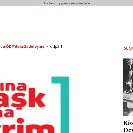
Site henüz yapım aşamasındadır
ında ÖDP’deki Sadeleşme
ödp2-1
SEÇK
Köz
Dev