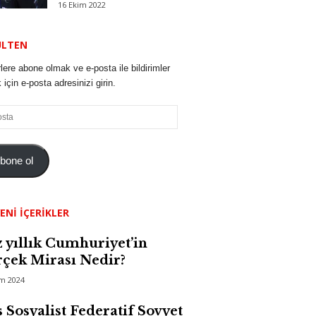
16 Ekim 2022
ÜLTEN
lere abone olmak ve e-posta ile bildirimler
için e-posta adresinizi girin.
bone ol
ENI İÇERIKLER
 yıllık Cumhuriyet’in
çek Mirası Nedir?
im 2024
 Sosyalist Federatif Sovyet