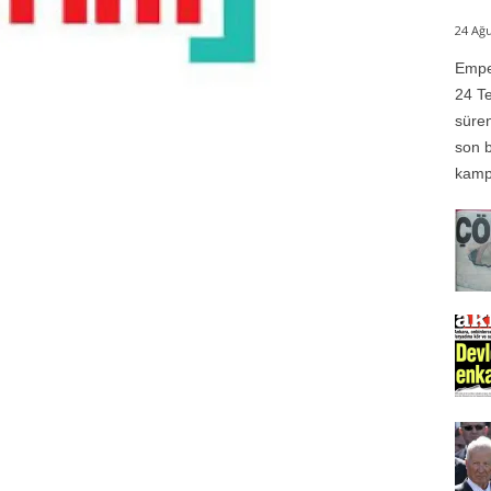
24 Ağu
Emper
24 Te
süren
son b
kampı