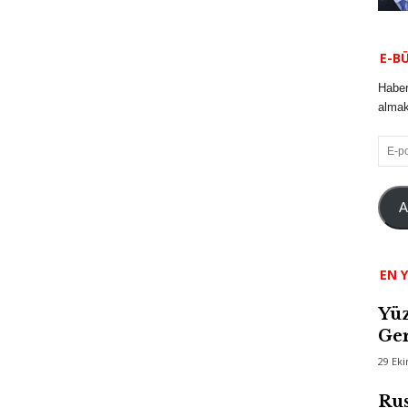
E-B
Haber
almak 
E-
posta
A
EN Y
Yüz
Ger
29 Ek
Rus