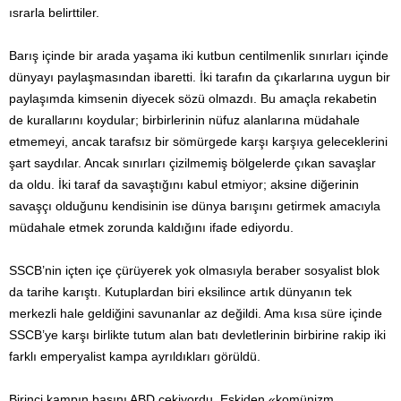
ısrarla belirttiler.
Barış içinde bir arada yaşama iki kutbun centilmenlik sınırları içinde
dünyayı paylaşmasından ibaretti. İki tarafın da çıkarlarına uygun bir
paylaşımda kimsenin diyecek sözü olmazdı. Bu amaçla rekabetin
de kurallarını koydular; birbirlerinin nüfuz alanlarına müdahale
etmemeyi, ancak tarafsız bir sömürgede karşı karşıya geleceklerini
şart saydılar. Ancak sınırları çizilmemiş bölgelerde çıkan savaşlar
da oldu. İki taraf da savaştığını kabul etmiyor; aksine diğerinin
savaşçı olduğunu kendisinin ise dünya barışını getirmek amacıyla
müdahale etmek zorunda kaldığını ifade ediyordu.
SSCB’nin içten içe çürüyerek yok olmasıyla beraber sosyalist blok
da tarihe karıştı. Kutuplardan biri eksilince artık dünyanın tek
merkezli hale geldiğini savunanlar az değildi. Ama kısa süre içinde
SSCB’ye karşı birlikte tutum alan batı devletlerinin birbirine rakip iki
farklı emperyalist kampa ayrıldıkları görüldü.
Birinci kampın başını ABD çekiyordu. Eskiden «komünizm