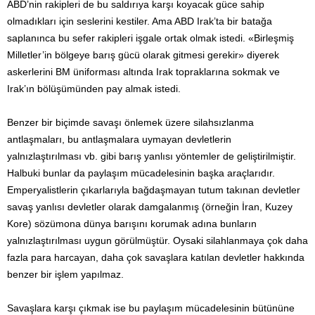
ABD’nin rakipleri de bu saldırıya karşı koyacak güce sahip
olmadıkları için seslerini kestiler. Ama ABD Irak’ta bir batağa
saplanınca bu sefer rakipleri işgale ortak olmak istedi. «Birleşmiş
Milletler’in bölgeye barış gücü olarak gitmesi gerekir» diyerek
askerlerini BM üniforması altında Irak topraklarına sokmak ve
Irak’ın bölüşümünden pay almak istedi.
Benzer bir biçimde savaşı önlemek üzere silahsızlanma
antlaşmaları, bu antlaşmalara uymayan devletlerin
yalnızlaştırılması vb. gibi barış yanlısı yöntemler de geliştirilmiştir.
Halbuki bunlar da paylaşım mücadelesinin başka araçlarıdır.
Emperyalistlerin çıkarlarıyla bağdaşmayan tutum takınan devletler
savaş yanlısı devletler olarak damgalanmış (örneğin İran, Kuzey
Kore) sözümona dünya barışını korumak adına bunların
yalnızlaştırılması uygun görülmüştür. Oysaki silahlanmaya çok daha
fazla para harcayan, daha çok savaşlara katılan devletler hakkında
benzer bir işlem yapılmaz.
Savaşlara karşı çıkmak ise bu paylaşım mücadelesinin bütününe