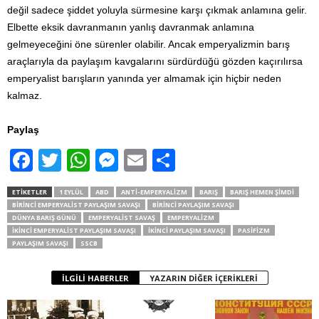
değil sadece şiddet yoluyla sürmesine karşı çıkmak anlamına gelir.
Elbette eksik davranmanın yanlış davranmak anlamına
gelmeyeceğini öne sürenler olabilir. Ancak emperyalizmin barış
araçlarıyla da paylaşım kavgalarını sürdürdüğü gözden kaçırılırsa
emperyalist barışların yanında yer almamak için hiçbir neden
kalmaz.
Paylaş
F
T
W
M
E
S
a
wi
h
e
m
h
ETIKETLER
1 EYLÜL
ABD
ANTI-EMPERYALIZM
BARIŞ
BARIŞ HEMEN ŞIMDI
c
tt
at
ss
ail
ar
BIRINCI EMPERYALIST PAYLAŞIM SAVAŞI
BIRINCI PAYLAŞIM SAVAŞI
DÜNYA BARIŞ GÜNÜ
EMPERYALIST SAVAŞ
EMPERYALIZM
e
er
s
e
e
İKINCI EMPERYALIST PAYLAŞIM SAVAŞI
İKINCI PAYLAŞIM SAVAŞI
PASIFIZM
PAYLAŞIM SAVAŞI
b
SSCB
A
n
o
p
g
İLGILI HABERLER
YAZARIN DIĞER İÇERIKLERI
o
p
er