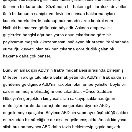
üstlenen bir kurumdur. Sözümona bir hakem gibi tarafsız, devletler
üstü bir konuma sahiptir ve devletlerin insan haklarına aykırı
kusurlu hareketlerde bulunup bulunmadıklarını kontrol eder.
Halbuki bu sadece görünüşte böyledir. Aslında emperyalist
güçlerden hangisi ağır basıyorsa onun çıkarlarına göre bir
paylaşımın meşruluk kazanmasını sağlayan bir araçtır. Yani sahada
yumruğu kuvvetli olan takımın çıkarına göre düdük çalan bir
hakeme daha çok benzer.
Bunu anlamak için ABD’nin Irak’a müdahalesi sırasında Birleşmiş
Milletler’in aldığı tutumlara bakmak yeterlidir. ABD’nin Irak saldırısı
gündeme geldiğinde ABD’nin rakipleri olan emperyalistler böyle bir
saldırının meşru olmadığını öne çıkardılar. «Önce Saddam
Hüseyin’in gerçekten kimyasal silah saklayıp saklamadığının
müfettişler tarafından araştırılması gerekir» diyerek ABD’yi
engellemeye çalıştılar. Böylece ABD’nin yapmayı düşündüğü saldırı
en azından bir süreliğine de olsa engellenmiş oldu. Ancak kimyasal
silah bulunamayınca ABD daha fazla beklemeyip işgale başladı.