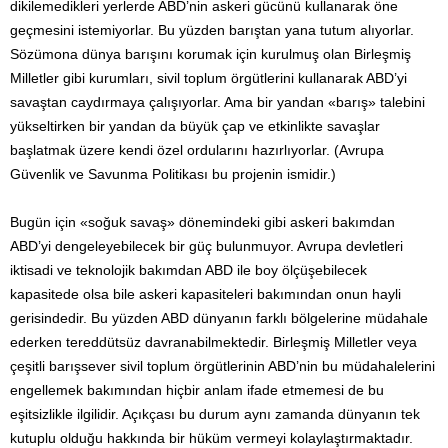
dikilemedikleri yerlerde ABD’nin askeri gücünü kullanarak öne
geçmesini istemiyorlar. Bu yüzden barıştan yana tutum alıyorlar.
Sözümona dünya barışını korumak için kurulmuş olan Birleşmiş
Milletler gibi kurumları, sivil toplum örgütlerini kullanarak ABD’yi
savaştan caydırmaya çalışıyorlar. Ama bir yandan «barış» talebini
yükseltirken bir yandan da büyük çap ve etkinlikte savaşlar
başlatmak üzere kendi özel ordularını hazırlıyorlar. (Avrupa
Güvenlik ve Savunma Politikası bu projenin ismidir.)
Bugün için «soğuk savaş» dönemindeki gibi askeri bakımdan
ABD’yi dengeleyebilecek bir güç bulunmuyor. Avrupa devletleri
iktisadi ve teknolojik bakımdan ABD ile boy ölçüşebilecek
kapasitede olsa bile askeri kapasiteleri bakımından onun hayli
gerisindedir. Bu yüzden ABD dünyanın farklı bölgelerine müdahale
ederken tereddütsüz davranabilmektedir. Birleşmiş Milletler veya
çeşitli barışsever sivil toplum örgütlerinin ABD’nin bu müdahalelerini
engellemek bakımından hiçbir anlam ifade etmemesi de bu
eşitsizlikle ilgilidir. Açıkçası bu durum aynı zamanda dünyanın tek
kutuplu olduğu hakkında bir hüküm vermeyi kolaylaştırmaktadır.