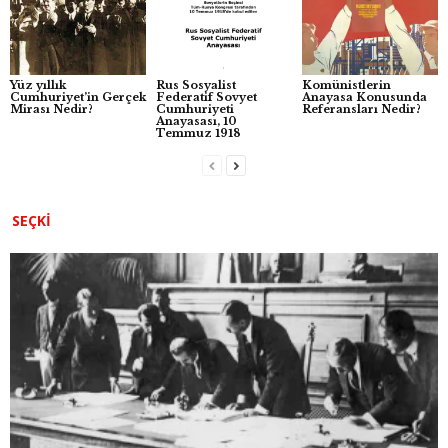
k
Yüz yıllık
Rus Sosyalist
Komünistlerin
Cumhuriyet’in Gerçek
Federatif Sovyet
Anayasa Konusunda
Mirası Nedir?
Cumhuriyeti
Referansları Nedir?
Anayasası, 10
Temmuz 1918
SEÇKI