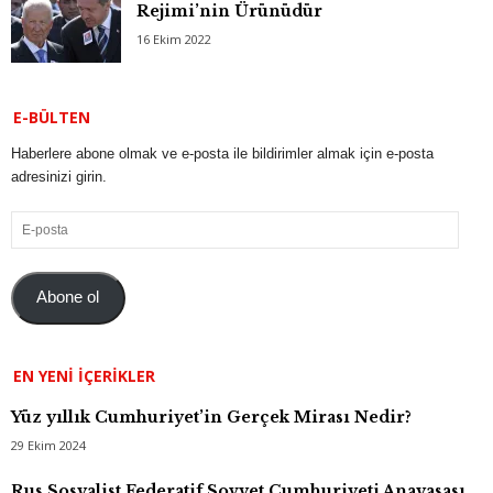
Rejimi’nin Ürünüdür
16 Ekim 2022
E-BÜLTEN
Haberlere abone olmak ve e-posta ile bildirimler almak için e-posta
adresinizi girin.
E-
posta
Abone ol
EN YENI İÇERIKLER
Yüz yıllık Cumhuriyet’in Gerçek Mirası Nedir?
29 Ekim 2024
Rus Sosyalist Federatif Sovyet Cumhuriyeti Anayasası,