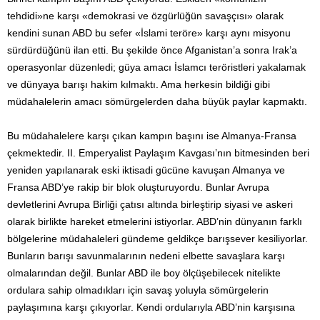
tehdidi»ne karşı «demokrasi ve özgürlüğün savaşçısı» olarak
kendini sunan ABD bu sefer «İslami teröre» karşı aynı misyonu
sürdürdüğünü ilan etti. Bu şekilde önce Afganistan’a sonra Irak’a
operasyonlar düzenledi; güya amacı İslamcı teröristleri yakalamak
ve dünyaya barışı hakim kılmaktı. Ama herkesin bildiği gibi
müdahalelerin amacı sömürgelerden daha büyük paylar kapmaktı.
Bu müdahalelere karşı çıkan kampın başını ise Almanya-Fransa
çekmektedir. II. Emperyalist Paylaşım Kavgası’nın bitmesinden beri
yeniden yapılanarak eski iktisadi gücüne kavuşan Almanya ve
Fransa ABD’ye rakip bir blok oluşturuyordu. Bunlar Avrupa
devletlerini Avrupa Birliği çatısı altında birleştirip siyasi ve askeri
olarak birlikte hareket etmelerini istiyorlar. ABD’nin dünyanın farklı
bölgelerine müdahaleleri gündeme geldikçe barışsever kesiliyorlar.
Bunların barışı savunmalarının nedeni elbette savaşlara karşı
olmalarından değil. Bunlar ABD ile boy ölçüşebilecek nitelikte
ordulara sahip olmadıkları için savaş yoluyla sömürgelerin
paylaşımına karşı çıkıyorlar. Kendi ordularıyla ABD’nin karşısına