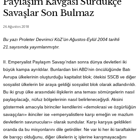
Paylaşım Kavgası Sürdükçe
Savaşlar Son Bulmaz
26 Ağustos 2018
Bu yazı Proleter Devrimci KöZ’ün Ağustos-Eylül 2004 tarihli
21.sayısında yayımlanmıştır.
II. Emperyalist Paylaşım Savaşı’ndan sonra dünya devletleri iki
büyük kampa ayrıldılar. Bunlardan biri ABD’nin öncülüğünde Batı
Avrupa ülkelerinin oluşturduğu kapitalist blok; ötekisi SSCB ve diğer
sosyalist ülkelerin bir araya geldiği sosyalist blok olarak adlandırıldı.
Bu iki grup ülke arasındaki ilişkilerin ana teması sömürgelerin nasıl
paylaşılacağı, nüfuz bölgelerinin nasıl belirleneceğiydi. Aksini
göstermek amacıyla birinciler kendilerini «demokrasi ve özgürlüğün
savaşçıları» ikinciler ise «emperyalistlere karşı emeğin ve mazlum
devletlerin savunucuları» olarak sundular. Karşı karşıya geldikleri
oranda da bu misyonlarını dile getirdiler. Ne var ki her iki taraftakiler
de barışçı olduğunu, diğer ülkelerin iç işlerine karışmayacağını