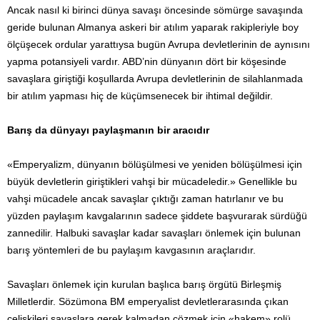
Ancak nasıl ki birinci dünya savaşı öncesinde sömürge savaşında
geride bulunan Almanya askeri bir atılım yaparak rakipleriyle boy
ölçüşecek ordular yarattıysa bugün Avrupa devletlerinin de aynısını
yapma potansiyeli vardır. ABD’nin dünyanın dört bir köşesinde
savaşlara giriştiği koşullarda Avrupa devletlerinin de silahlanmada
bir atılım yapması hiç de küçümsenecek bir ihtimal değildir.
Barış da dünyayı paylaşmanın bir aracıdır
«Emperyalizm, dünyanın bölüşülmesi ve yeniden bölüşülmesi için
büyük devletlerin giriştikleri vahşi bir mücadeledir.» Genellikle bu
vahşi mücadele ancak savaşlar çıktığı zaman hatırlanır ve bu
yüzden paylaşım kavgalarının sadece şiddete başvurarak sürdüğü
zannedilir. Halbuki savaşlar kadar savaşları önlemek için bulunan
barış yöntemleri de bu paylaşım kavgasının araçlarıdır.
Savaşları önlemek için kurulan başlıca barış örgütü Birleşmiş
Milletlerdir. Sözümona BM emperyalist devletlerarasında çıkan
çelişkileri savaşlara gerek kalmadan çözmek için «hakem» rolü