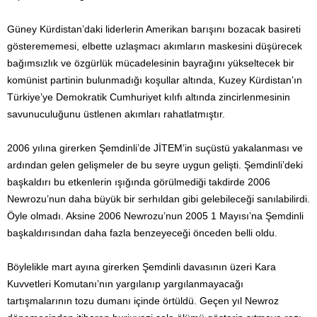
Güney Kürdistan’daki liderlerin Amerikan barışını bozacak basireti
gösterememesi, elbette uzlaşmacı akımların maskesini düşürecek
bağımsızlık ve özgürlük mücadelesinin bayrağını yükseltecek bir
komünist partinin bulunmadığı koşullar altında, Kuzey Kürdistan’ın
Türkiye’ye Demokratik Cumhuriyet kılıfı altında zincirlenmesinin
savunuculuğunu üstlenen akımları rahatlatmıştır.
2006 yılına girerken Şemdinli’de JİTEM’in suçüstü yakalanması ve
ardından gelen gelişmeler de bu seyre uygun gelişti. Şemdinli’deki
başkaldırı bu etkenlerin ışığında görülmediği takdirde 2006
Newrozu’nun daha büyük bir serhıldan gibi gelebileceği sanılabilirdi.
Öyle olmadı. Aksine 2006 Newrozu’nun 2005 1 Mayısı’na Şemdinli
başkaldırısından daha fazla benzeyeceği önceden belli oldu.
Böylelikle mart ayına girerken Şemdinli davasının üzeri Kara
Kuvvetleri Komutanı’nın yargılanıp yargılanmayacağı
tartışmalarının tozu dumanı içinde örtüldü. Geçen yıl Newroz