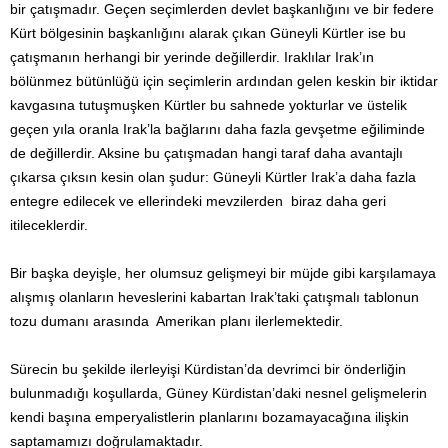
bir çatışmadır. Geçen seçimlerden devlet başkanlığını ve bir federe
Kürt bölgesinin başkanlığını alarak çıkan Güneyli Kürtler ise bu
çatışmanın herhangi bir yerinde değillerdir. Iraklılar Irak’ın
bölünmez bütünlüğü için seçimlerin ardından gelen keskin bir iktidar
kavgasına tutuşmuşken Kürtler bu sahnede yokturlar ve üstelik
geçen yıla oranla Irak’la bağlarını daha fazla gevşetme eğiliminde
de değillerdir. Aksine bu çatışmadan hangi taraf daha avantajlı
çıkarsa çıksın kesin olan şudur: Güneyli Kürtler Irak’a daha fazla
entegre edilecek ve ellerindeki mevzilerden biraz daha geri
itileceklerdir.
Bir başka deyişle, her olumsuz gelişmeyi bir müjde gibi karşılamaya
alışmış olanların heveslerini kabartan Irak’taki çatışmalı tablonun
tozu dumanı arasında Amerikan planı ilerlemektedir.
Sürecin bu şekilde ilerleyişi Kürdistan’da devrimci bir önderliğin
bulunmadığı koşullarda, Güney Kürdistan’daki nesnel gelişmelerin
kendi başına emperyalistlerin planlarını bozamayacağına ilişkin
saptamamızı doğrulamaktadır.