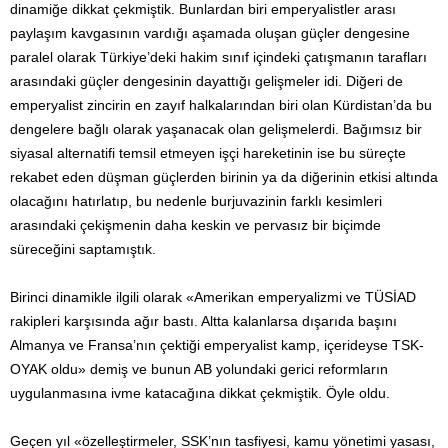
dinamiğe dikkat çekmiştik. Bunlardan biri emperyalistler arası
paylaşım kavgasının vardığı aşamada oluşan güçler dengesine
paralel olarak Türkiye’deki hakim sınıf içindeki çatışmanın tarafları
arasındaki güçler dengesinin dayattığı gelişmeler idi. Diğeri de
emperyalist zincirin en zayıf halkalarından biri olan Kürdistan’da bu
dengelere bağlı olarak yaşanacak olan gelişmelerdi. Bağımsız bir
siyasal alternatifi temsil etmeyen işçi hareketinin ise bu süreçte
rekabet eden düşman güçlerden birinin ya da diğerinin etkisi altında
olacağını hatırlatıp, bu nedenle burjuvazinin farklı kesimleri
arasındaki çekişmenin daha keskin ve pervasız bir biçimde
süreceğini saptamıştık.
Birinci dinamikle ilgili olarak «Amerikan emperyalizmi ve TÜSİAD
rakipleri karşısında ağır bastı. Altta kalanlarsa dışarıda başını
Almanya ve Fransa’nın çektiği emperyalist kamp, içerideyse TSK-
OYAK oldu» demiş ve bunun AB yolundaki gerici reformların
uygulan­masına ivme katacağına dikkat çekmiştik. Öyle oldu.
Geçen yıl «özelleştirmeler, SSK’nın tasfiyesi, kamu yönetimi yasası,