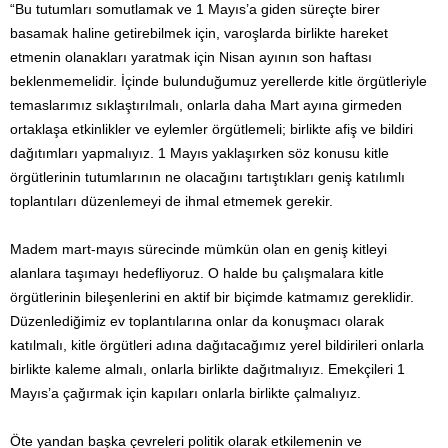
“Bu tutumları somutlamak ve 1 Mayıs’a giden süreçte birer
basamak haline getirebilmek için, varoşlarda birlikte hareket
etmenin olanakları yaratmak için Nisan ayının son haftası
beklenmemelidir. İçinde bulundu­ğumuz yerellerde kitle örgütleriyle
temaslarımız sıklaştırılmalı, onlarla daha Mart ayına girmeden
ortaklaşa etkinlikler ve eylemler örgütlemeli; birlikte afiş ve bildiri
dağıtımları yapmalıyız. 1 Mayıs yaklaşırken söz konusu kitle
örgütlerinin tutumlarının ne olacağını tartıştıkları geniş katılımlı
toplantıları düzenlemeyi de ihmal etmemek gerekir.
Madem mart-mayıs sürecinde mümkün olan en geniş kitleyi
alanlara taşımayı hedefliyoruz. O halde bu çalışmalara kitle
örgütlerinin bileşenlerini en aktif bir biçimde katmamız gereklidir.
Düzenlediğimiz ev toplantılarına onlar da konuşmacı olarak
katılmalı, kitle örgütleri adına dağıtacağımız yerel bildirileri onlarla
birlikte kaleme almalı, onlarla birlikte dağıtmalıyız. Emekçileri 1
Mayıs’a çağırmak için kapıları onlarla birlikte çalmalıyız.
Öte yandan başka çevreleri politik olarak etkilemenin ve