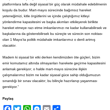
platformlara lafla değil siyasal bir güç olarak müdahale edebilmenin
koşulu da budur. Mart-mayıs sürecinde bağımsız hareket
yeteneğimizi, kitle örgütlerini ve içinde çalıştığımız kitleyi
yönlendirme kapasitesini ve başka akımları etkileyerek birlikte
hareket etmeye razı etme imkanlarımızı ne kadar kullanabilirsek ve
başkalarına da gösterebilirsek bu süreçte ve sürecin son noktası
olan 1 Mayıs’ta politik müdahale imkanlarımız o denli artmış
olacaktır.
Madem ki siyasal bir etki derken kendimizden öte güçleri, bizim
emir komutamız altında olmayanları harekete geçirme kapasitesini
anlamak gerekiyor; o halde mart-mayıs sürecine ilişkin
çalışmalarımız bizim ne kadar siyasal güce sahip olduğumuzun
sınandığı bir sınav olacaktır; bu bilinçle hazırlanıp yaşanması
gerekiyor.”
Paylaş
F
T
W
M
E
S