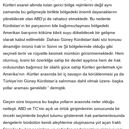
Kürtleri esaret altında tutan gerici bölge rejimlerini değil aynı
zamanda bu gelişmeyle birlikte bölgedeki önemli dayanaklarını
yitirebilecek olan ABD’yi de rahatsız etmektedir. Bu nedenle
Kürdistan’ın bir parçasının bile bağımsızlaşması bölgedeki
Amerikan barışının köküne kibrit suyu dökebilecek bir gelişme
olarak kabul edilmelidir. Dahası Güney Kürdistan’daki söz konusu
dinamiğin önünü Irak’ın Sünni ve Şii bölgelerinde olduğu gibi
seçmeli terör ve rüşvetle kesmek mümkün görünme­mektedir. Hem
oturmuş, kısmi bir özerkliğe sahip bir devlet aygıtına hem de Irak
ordusundan bağımsız bir silahlı güce sahip Kürtleri geriletmek için
Amerika’nın -Kürtler arasında bir iç savaşın da körüklenmesi ya da
Türkiye’nin Güney Kürdistan’a salınması dahil olmak üzere- başka
yollar araması gereklidir.” demiştik.
Geçen süre boyunca bu başka yolların arasında neler olduğu
netleşti. ABD ve TC’nin açık ve örtük girişimlerinin sonucunda bir
önceki seçimlerde boykot tutumu göstererek Irak parlamentosunda
dengelerin büsbütün kendi aleyhlerine oluşmasına yol açan Iraklı