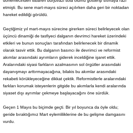
dönemecinden itibaren burjuvazi sola ölümü gösterip sıtmaya razı
etmişti. Bu sene mart-mayıs süreci açılırken daha geri bir noktadan
hareket edildiği görüldü.
Geçtiğimiz yıl mart-mayıs sürecine girerken süreci belirleyecek olan
üçüncü dinamiği de tasfiyeci dalganın devrimci hareket üzerindeki
etkileri ve bunun sonuçları tarafından belirlenecek bir dinamik
olarak tasvir ettik. Bu dalganın basıncı ile devrimci ve reformist
akımlar arasındaki ayrımların giderek inceldiğine işaret ettik.
Aralarındaki siyasi farkların azalmasının sol örgütler arasındaki
dayanışmayı arttırmayacağına, bilakis bu akımlar arasındaki
rekabeti körükleyeceğine dikkat çektik. Reformistlerle aralarındaki
farkları korumak isteyenlerin gitgide bu akımlarla kendi aralarında
siyaset dışı ayrımlar çekmeye başlayacağını öne sürdük.
Geçen 1 Mayıs bu biçimde geçti. Bir yıl boyunca da öyle oldu;
geride bıraktığımız Mart eylemliliklerine de bu gelişme damgasını
vurdu.