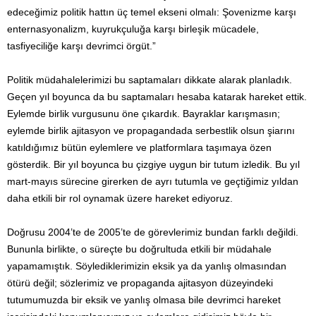
edeceğimiz politik hattın üç temel ekseni olmalı: Şovenizme karşı
enternas­yonalizm, kuyrukçuluğa karşı birleşik mücadele,
tasfiyeciliğe karşı devrimci örgüt.”
Politik müdahalelerimizi bu saptamaları dikkate alarak planladık.
Geçen yıl boyunca da bu saptamaları hesaba katarak hareket ettik.
Eylemde birlik vurgusunu öne çıkardık. Bayraklar karışmasın;
eylemde birlik ajitasyon ve propagandada serbestlik olsun şiarını
katıldığımız bütün eylemlere ve platformlara taşımaya özen
gösterdik. Bir yıl boyunca bu çizgiye uygun bir tutum izledik. Bu yıl
mart-mayıs sürecine girerken de ayrı tutumla ve geçtiğimiz yıldan
daha etkili bir rol oynamak üzere hareket ediyoruz.
Doğrusu 2004’te de 2005’te de görevlerimiz bundan farklı değildi.
Bununla birlikte, o süreçte bu doğrultuda etkili bir müdahale
yapamamıştık. Söylediklerimizin eksik ya da yanlış olmasından
ötürü değil; sözlerimiz ve propaganda ajitasyon düzeyindeki
tutumumuzda bir eksik ve yanlış olmasa bile devrimci hareket