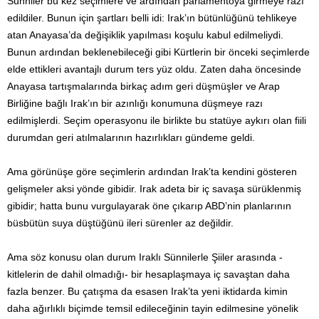
Sünniler bu kez seçimlere ve ardından parlamentoya girmeye razı
edildiler. Bunun için şartları belli idi: Irak’ın bütünlüğünü tehlikeye
atan Anayasa’da değişiklik yapılması koşulu kabul edilmeliydi.
Bunun ardından beklenebileceği gibi Kürtlerin bir önceki seçimlerde
elde ettikleri avantajlı durum ters yüz oldu. Zaten daha öncesinde
Anayasa tartışmalarında birkaç adım geri düşmüşler ve Arap
Birliğine bağlı Irak’ın bir azınlığı konumuna düşmeye razı
edilmişlerdi. Seçim operasyonu ile birlikte bu statüye aykırı olan fiili
durumdan geri atılmalarının hazırlıkları gündeme geldi.
Ama görünüşe göre seçimlerin ardından Irak’ta kendini gösteren
gelişmeler aksi yönde gibidir. Irak adeta bir iç savaşa sürüklenmiş
gibidir; hatta bunu vurgulayarak öne çıkarıp ABD’nin planlarının
büsbütün suya düştüğünü ileri sürenler az değildir.
Ama söz konusu olan durum Iraklı Sünnilerle Şiiler arasında -
kitlelerin de dahil olmadığı- bir hesaplaşmaya iç savaştan daha
fazla benzer. Bu çatışma da esasen Irak’ta yeni iktidarda kimin
daha ağırlıklı biçimde temsil edileceğinin tayin edilmesine yönelik