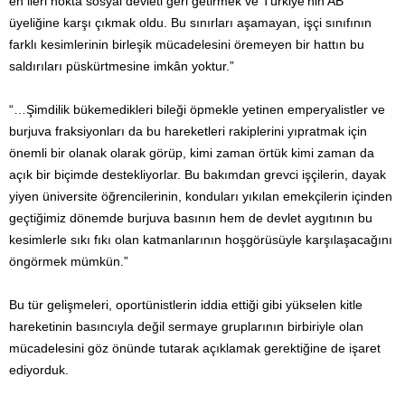
en ileri nokta sosyal devleti geri getirmek ve Türkiye’nin AB
üyeliğine karşı çıkmak oldu. Bu sınırları aşamayan, işçi sınıfının
farklı kesimlerinin birleşik mücadelesini öremeyen bir hattın bu
saldırıları püskürtmesine imkân yoktur.”
“…Şimdilik bükemedikleri bileği öpmekle yetinen emperyalistler ve
burjuva fraksiyonları da bu hareketleri rakiplerini yıpratmak için
önemli bir olanak olarak görüp, kimi zaman örtük kimi zaman da
açık bir biçimde destekliyorlar. Bu bakımdan grevci işçilerin, dayak
yiyen üniversite öğrencilerinin, konduları yıkılan emekçilerin içinden
geçtiğimiz dönemde burjuva basının hem de devlet aygıtının bu
kesimlerle sıkı fıkı olan katmanlarının hoşgörüsüyle karşılaşacağını
öngörmek mümkün.”
Bu tür gelişmeleri, oportünistlerin iddia ettiği gibi yükselen kitle
hareketinin basıncıyla değil sermaye gruplarının birbiriyle olan
mücadelesini göz önünde tutarak açıklamak gerektiğine de işaret
ediyorduk.