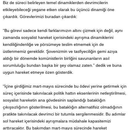
Biz de süreci belirleyen temel dinamiklerden devrimcilerin
etkileyebileceği yegane etken olarak bu üçüncü dinamiği öne
çıkardık. Görevlerimizi buradan çıkardık:
“Bu görevi sadece kendi farklarımızın altını çizmek için değil, aynı
zamanda sosyalist hareket içerisindeki ayrışma dinamiklerini
kendiliğindenliğe ve pörsümeye teslim etmemek için de
üstlenmemiz gereklidir. Şovenizmin ve tasfiyeciliğin gemi azıya
aldığı bir dönemde komünistlerin birliğini savunanların asıl
sorumluluğu bundan başka bir şey olamaz zaten.” dedik ve buna
uygun hareket etmeye özen gösterdik.
“İçine girdiğimiz mart-mayıs sürecinde bu ödevi yerine getirmek için
süreç içerisinde takınılacak politik hattın eksenlerinin netleştirilmesi,
sosyalist hareketin ana gövdesinin saplandığı bataklığın
çıkışsızlığının gösterilmesi, bu bataklığın alternatifsiz olmadığının
pratikte takınılacak devrimci bir tutumla sergilenmesidir. Bu adımlar
sol hareket içerisindeki ayrışmalara müdahale kapasitemizi
arttıracaktır. Bu bakımdan mart-mayıs sürecinde hareket