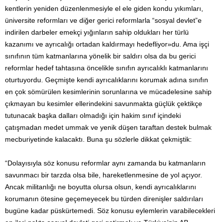
kentlerin yeniden düzenlenmesiyle el ele giden kondu yıkımları,
üniversite reformları ve diğer gerici reformlarla “sosyal devlet”e
indirilen darbeler emekçi yığınların sahip oldukları her türlü
kazanımı ve ayrıcalığı ortadan kaldırmayı hedefliyor»du. Ama işçi
sınıfının tüm katmanlarına yönelik bir saldırı olsa da bu gerici
reformlar hedef tahtasına öncelikle sınıfın ayrıcalıklı katmanlarını
oturtuyordu. Geçmişte kendi ayrıcalıklarını korumak adına sınıfın
en çok sömürülen kesimlerinin sorunlarına ve mücadelesine sahip
çıkmayan bu kesimler ellerindekini savunmakta güçlük çektikçe
tutunacak başka dalları olmadığı için hakim sınıf içindeki
çatışmadan medet ummak ve yenik düşen taraftan destek bulmak
mecburiyetinde kalacaktı. Buna şu sözlerle dikkat çekmiştik:
“Dolayısıyla söz konusu reformlar aynı zamanda bu katmanların
savunmacı bir tarzda olsa bile, hareketlenmesine de yol açıyor.
Ancak militanlığı ne boyutta olursa olsun, kendi ayrıcalıklarını
korumanın ötesine geçemeyecek bu türden direnişler saldırıları
bugüne kadar püskürtemedi. Söz konusu eylemlerin varabilecekleri