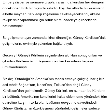
Emperyalistler ve sermaye grupları arasında kurulan her dengenin
öncekinden hızlı bir biçimde eskidiği koşullar altında bu kesimlerin
elbette meydanı terk edip köşelerine çekilmeyeceklerini, aksine
rakiplerinin yıpranması için örtük bir mücadeleye gireceklerini
hatırlatmıştık.
Bu gelişmeler aynı zamanda ikinci dinamiğin, Güney Kürdistan’daki
gelişmelerin, evrimiyle yakından bağlantılıydı.
Geçen yıl Güneyli Kürtlerin seçimlerden aldıkları sonuç onları ve
çıkarları Kürtlerin özgürleşmesinde olan kesimlerin hepsini
umutlandırmıştı.
Biz de; “Ortadoğu’da Amerika’nın tahsis etmeye çalıştığı barış için
asıl tehdit Bağdat’tan, Necef’ten, Felluce’den değil Güney
Kürdistan’dan gelmektedir. Güney Kürtleri, en azından bu Kürtlerin
bir bölümü, Amerika’nın kendilerini Irak’a eklemleme yönündeki tüm
gayretine karşın Irak’la olan bağlarını gevşetme gayretindedir.
Güney Kürdistan’ın özerkleşmesi yönündeki gelişmeler sadece