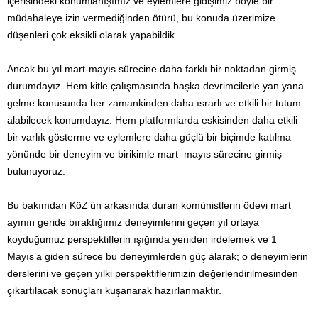
içerisindeki konumlanışımız ve eylemlere gidişimiz böyle bir
müdahaleye izin vermediğinden ötürü, bu konuda üzerimize
düşenleri çok eksikli olarak yapabildik.
Ancak bu yıl mart-mayıs sürecine daha farklı bir noktadan girmiş
durumdayız. Hem kitle çalışmasında başka devrimcilerle yan yana
gelme konusunda her zamankinden daha ısrarlı ve etkili bir tutum
alabilecek konumdayız. Hem platformlarda eskisinden daha etkili
bir varlık gösterme ve eylemlere daha güçlü bir biçimde katılma
yönünde bir deneyim ve birikimle mart–mayıs sürecine girmiş
bulunuyoruz.
Bu bakımdan KöZ’ün arkasında duran komünistlerin ödevi mart
ayının geride bıraktığımız deneyimlerini geçen yıl ortaya
koyduğumuz perspektiflerin ışığında yeniden irdelemek ve 1
Mayıs’a giden sürece bu deneyimlerden güç alarak; o deneyimlerin
derslerini ve geçen yılki perspektiflerimizin değerlendirilmesinden
çıkartılacak sonuçları kuşanarak hazırlanmaktır.