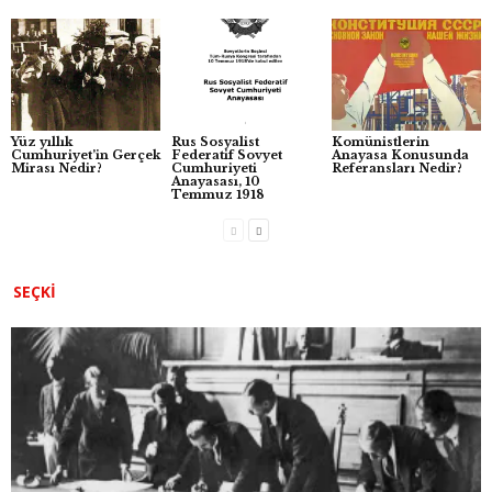
b
A
n
o
p
g
o
p
er
k
Yüz yıllık
Rus Sosyalist
Komünistlerin
Cumhuriyet’in Gerçek
Federatif Sovyet
Anayasa Konusunda
Mirası Nedir?
Cumhuriyeti
Referansları Nedir?
Anayasası, 10
Temmuz 1918
SEÇKI