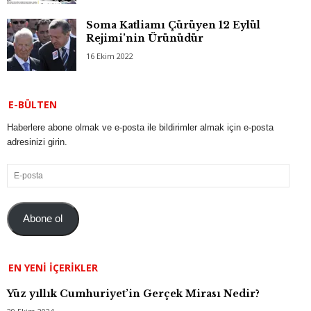
Soma Katliamı Çürüyen 12 Eylül
Rejimi’nin Ürünüdür
16 Ekim 2022
E-BÜLTEN
Haberlere abone olmak ve e-posta ile bildirimler almak için e-posta
adresinizi girin.
E-
posta
Abone ol
EN YENI İÇERIKLER
Yüz yıllık Cumhuriyet’in Gerçek Mirası Nedir?