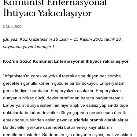
Komünist Enternasyonal
İhtiyacı Yakıcılaşıyor
2 Mart 2020
[Bu yazı KöZ Gazetesinin 15 Ekim – 15 Kasım 2001 tarihli 18.
sayısında yayımlanmıştır
.
]
KöZ’ün Sözü: Komünist Enternasyonal İhtiyacı Yakıcılaşıyor
“Afganistan’ın çorak ve yoksul topraklarına düşen her bomba
gerçekleri gönüllü körlerin gözüne bir bir sokuyor. Emperyalizm
gericidir diyor bombalar. Emperyalizm asalaktır. Emperyalizm
dünyanın birkaç güçlü devlet tarafından haraca bağlanmasıdır.
Emperyalist dünya sisteminin hiyerarşik ve eşitsiz yapısında tepe
noktalarda bulunan devletler dünya çapında gerçekleşen ücretli
emek sömürüsünden aslan payını güçleriyle orantılı olarak alırlar.
Bu devletler yerküre üzerindeki bütün enerji kaynaklarını
denetlemek isterler. Bu denetim için dünyanın siyasi, mali ve askeri