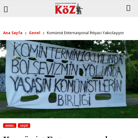
Ana Sayfa
Genel
Komünist Enternasyonal İhtiyacı Yakıcılaşıyor
GENEL
SEÇKI