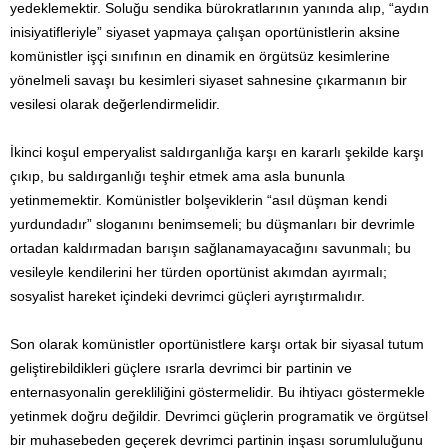
yedeklemektir. Soluğu sendika bürokratlarının yanında alıp, “aydın
inisiyatifleriyle” siyaset yapmaya çalışan oportünistlerin aksine
komünistler işçi sınıfının en dinamik en örgütsüz kesimlerine
yönelmeli savaşı bu kesimleri siyaset sahnesine çıkarmanın bir
vesilesi olarak değerlendirmelidir.
İkinci koşul emperyalist saldırganlığa karşı en kararlı şekilde karşı
çıkıp, bu saldırganlığı teşhir etmek ama asla bununla
yetinmemektir. Komünistler bolşeviklerin “asıl düşman kendi
yurdundadır” sloganını benimsemeli; bu düşmanları bir devrimle
ortadan kaldırmadan barışın sağlanamayacağını savunmalı; bu
vesileyle kendilerini her türden oportünist akımdan ayırmalı;
sosyalist hareket içindeki devrimci güçleri ayrıştırmalıdır.
Son olarak komünistler oportünistlere karşı ortak bir siyasal tutum
geliştirebildikleri güçlere ısrarla devrimci bir partinin ve
enternasyonalin gerekliliğini göstermelidir. Bu ihtiyacı göstermekle
yetinmek doğru değildir. Devrimci güçlerin programatik ve örgütsel
bir muhasebeden geçerek devrimci partinin inşası sorumluluğunu