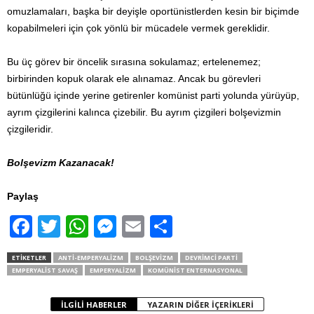
omuzlamaları, başka bir deyişle oportünistlerden kesin bir biçimde
kopabilmeleri için çok yönlü bir mücadele vermek gereklidir.
Bu üç görev bir öncelik sırasına sokulamaz; ertelenemez;
birbirinden kopuk olarak ele alınamaz. Ancak bu görevleri
bütünlüğü içinde yerine getirenler komünist parti yolunda yürüyüp,
ayrım çizgilerini kalınca çizebilir. Bu ayrım çizgileri bolşevizmin
çizgileridir.
Bolşevizm Kazanacak!
Paylaş
F
T
W
M
E
S
a
wi
h
e
m
h
ETIKETLER
ANTI-EMPERYALIZM
BOLŞEVIZM
DEVRIMCI PARTI
c
tt
at
ss
ail
ar
EMPERYALIST SAVAŞ
EMPERYALIZM
KOMÜNIST ENTERNASYONAL
e
er
s
e
e
İLGILI HABERLER
YAZARIN DIĞER İÇERIKLERI