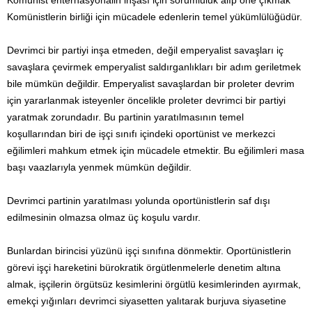
Komünist enternasyonalin inşası için sorumluluk alıp öne çıkmak
Komünistlerin birliği için mücadele edenlerin temel yükümlülüğüdür.
Devrimci bir partiyi inşa etmeden, değil emperyalist savaşları iç
savaşlara çevirmek emperyalist saldırganlıkları bir adım geriletmek
bile mümkün değildir. Emperyalist savaşlardan bir proleter devrim
için yararlanmak isteyenler öncelikle proleter devrimci bir partiyi
yaratmak zorundadır. Bu partinin yaratılmasının temel
koşullarından biri de işçi sınıfı içindeki oportünist ve merkezci
eğilimleri mahkum etmek için mücadele etmektir. Bu eğilimleri masa
başı vaazlarıyla yenmek mümkün değildir.
Devrimci partinin yaratılması yolunda oportünistlerin saf dışı
edilmesinin olmazsa olmaz üç koşulu vardır.
Bunlardan birincisi yüzünü işçi sınıfına dönmektir. Oportünistlerin
görevi işçi hareketini bürokratik örgütlenmelerle denetim altına
almak, işçilerin örgütsüz kesimlerini örgütlü kesimlerinden ayırmak,
emekçi yığınları devrimci siyasetten yalıtarak burjuva siyasetine