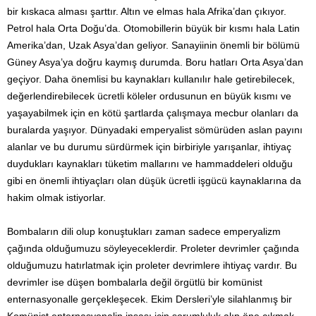
bir kıskaca alması şarttır. Altın ve elmas hala Afrika’dan çıkıyor.
Petrol hala Orta Doğu’da. Otomobillerin büyük bir kısmı hala Latin
Amerika’dan, Uzak Asya’dan geliyor. Sanayiinin önemli bir bölümü
Güney Asya’ya doğru kaymış durumda. Boru hatları Orta Asya’dan
geçiyor. Daha önemlisi bu kaynakları kullanılır hale getirebilecek,
değerlendirebilecek ücretli köleler ordusunun en büyük kısmı ve
yaşayabilmek için en kötü şartlarda çalışmaya mecbur olanları da
buralarda yaşıyor. Dünyadaki emperyalist sömürüden aslan payını
alanlar ve bu durumu sürdürmek için birbiriyle yarışanlar, ihtiyaç
duydukları kaynakları tüketim mallarını ve hammaddeleri olduğu
gibi en önemli ihtiyaçları olan düşük ücretli işgücü kaynaklarına da
hakim olmak istiyorlar.
Bombaların dili olup konuştukları zaman sadece emperyalizm
çağında olduğumuzu söyleyeceklerdir. Proleter devrimler çağında
olduğumuzu hatırlatmak için proleter devrimlere ihtiyaç vardır. Bu
devrimler ise düşen bombalarla değil örgütlü bir komünist
enternasyonalle gerçekleşecek. Ekim Dersleri’yle silahlanmış bir