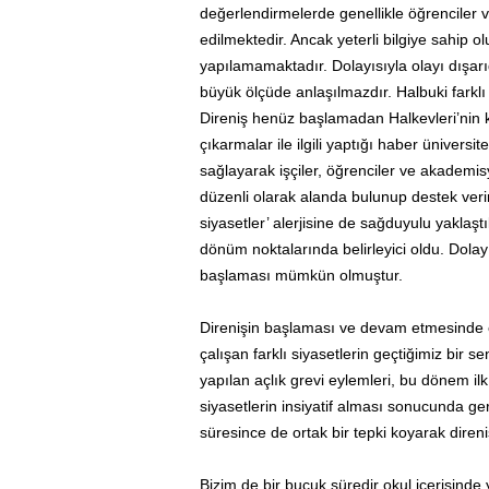
değerlendirmelerde genellikle öğrenciler 
edilmektedir. Ancak yeterli bilgiye sahip 
yapılamamaktadır. Dolayısıyla olayı dışar
büyük ölçüde anlaşılmazdır. Halbuki farklı si
Direniş henüz başlamadan Halkevleri’nin k
çıkarmalar ile ilgili yaptığı haber ünive
sağlayarak işçiler, öğrenciler ve akademis
düzenli olarak alanda bulunup destek veri
siyasetler’ alerjisine de sağduyulu yaklaştıl
dönüm noktalarında belirleyici oldu. Dolayı
başlaması mümkün olmuştur.
Direnişin başlaması ve devam etmesinde etk
çalışan farklı siyasetlerin geçtiğimiz bir
yapılan açlık grevi eylemleri, bu dönem ilk
siyasetlerin insiyatif alması sonucunda ge
süresince de ortak bir tepki koyarak direni
Bizim de bir buçuk süredir okul içerisinde