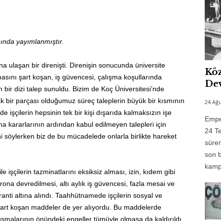
ında yayımlanmıştır.
na ulaşan bir direnişti. Direnişin sonucunda üniversite
Köz
nmasını şart koşan, iş güvencesi, çalışma koşullarında
Dev
en bir dizi talep sunuldu. Bizim de Koç Üniversitesi’nde
 bir parçası olduğumuz süreç taleplerin büyük bir kısmının
24 Ağu
e işçilerin hepsinin tek bir kişi dışarıda kalmaksızın işe
Emper
rma kararlarının ardından kabul edilmeyen talepleri için
24 Te
 söylerken biz de bu mücadelede onlarla birlikte hareket
süren
son b
kampı
işçilerin tazminatlarını eksiksiz alması, izin, kıdem gibi
rona devredilmesi, altı aylık iş güvencesi, fazla mesai ve
ranti altına alındı. Taahhütnamede işçilerin sosyal ve
i şart koşan maddeler de yer alıyordu. Bu maddelerde
uşmalarının önündeki engeller tümüyle olmasa da kaldırıldı,