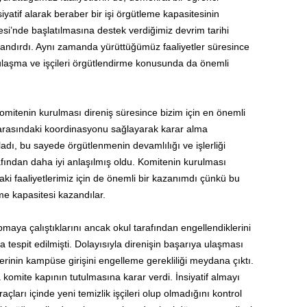
nsiyatif alarak beraber bir işi örgütleme kapasitesinin
si’nde başlatılmasına destek verdiğimiz devrim tarihi
azandırdı. Aynı zamanda yürüttüğümüz faaliyetler süresince
ulaşma ve işçileri örgütlendirme konusunda da önemli
komitenin kurulması direniş süresince bizim için en önemli
r arasındaki koordinasyonu sağlayarak karar alma
adı, bu sayede örgütlenmenin devamlılığı ve işlerliği
fından daha iyi anlaşılmış oldu. Komitenin kurulması
ki faaliyetlerimiz için de önemli bir kazanımdı çünkü bu
me kapasitesi kazandılar.
apmaya çalıştıklarını ancak okul tarafından engellendiklerini
la tespit edilmişti. Dolayısıyla direnişin başarıya ulaşması
çilerinin kampüse girişini engelleme gerekliliği meydana çıktı.
komite kapının tutulmasına karar verdi. İnsiyatif almayı
çları içinde yeni temizlik işçileri olup olmadığını kontrol