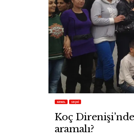
GENEL
SEÇKI
Koç Direnişi’nd
aramalı?