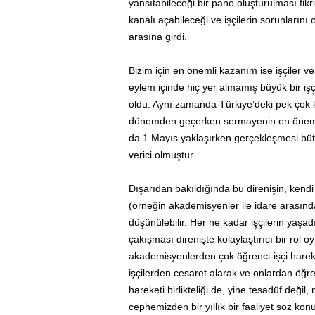
yansıtabileceği bir pano oluşturulması fikri 
kanalı açabileceği ve işçilerin sorunların
arasına girdi.
Bizim için en önemli kazanım ise işçiler v
eylem içinde hiç yer almamış büyük bir işçi 
oldu. Aynı zamanda Türkiye’deki pek çok ke
dönemden geçerken sermayenin en önemli m
da 1 Mayıs yaklaşırken gerçekleşmesi büt
verici olmuştur.
Dışarıdan bakıldığında bu direnişin, kendi
(örneğin akademisyenler ile idare arasınd
düşünülebilir. Her ne kadar işçilerin yaşa
çakışması direnişte kolaylaştırıcı bir rol 
akademisyenlerden çok öğrenci-işçi hareke
işçilerden cesaret alarak ve onlardan öğren
hareketi birlikteliği de, yine tesadüf değil,
cephemizden bir yıllık bir faaliyet söz kon