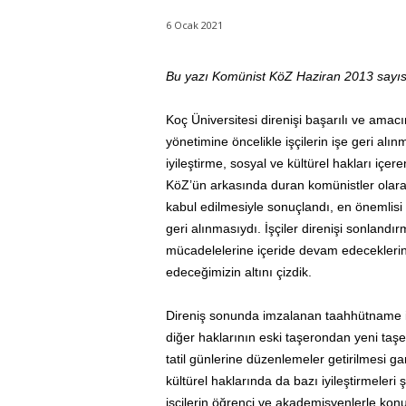
6 Ocak 2021
Bu yazı Komünist KöZ Haziran 2013 sayıs
Koç Üniversitesi direnişi başarılı ve amacı
yönetimine öncelikle işçilerin işe geri alı
iyileştirme, sosyal ve kültürel hakları içer
KöZ’ün arkasında duran komünistler olarak
kabul edilmesiyle sonuçlandı, en önemlisi d
geri alınmasıydı. İşçiler direnişi sonlandı
mücadelelerine içeride devam edeceklerini
edeceğimizin altını çizdik.
Direniş sonunda imzalanan taahhütname ile 
diğer haklarının eski taşerondan yeni taşe
tatil günlerine düzenlemeler getirilmesi ga
kültürel haklarında da bazı iyileştirmeler
işçilerin öğrenci ve akademisyenlerle kon