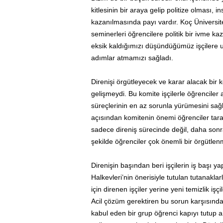
kitlesinin bir araya gelip politize olması, i
kazanılmasında payı vardır. Koç Üniversite
seminerleri öğrencilere politik bir ivme k
eksik kaldığımızı düşündüğümüz işçilere 
adımlar atmamızı sağladı.
Direnişi örgütleyecek ve karar alacak bir 
gelişmeydi. Bu komite işçilerle öğrencile
süreçlerinin en az sorunla yürümesini sağl
açısından komitenin önemi öğrenciler tara
sadece direniş sürecinde değil, daha sonra
şekilde öğrenciler çok önemli bir örgütlen
Direnişin başından beri işçilerin iş başı y
Halkevleri’nin önerisiyle tutulan tutanaklar
için direnen işçiler yerine yeni temizlik iş
Acil çözüm gerektiren bu sorun karşısında 
kabul eden bir grup öğrenci kapıyı tutup ara