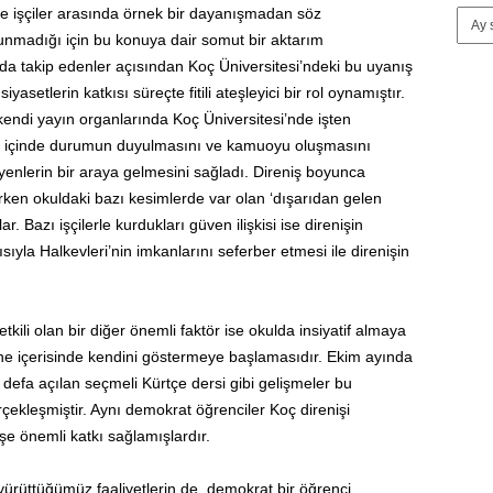
ve işçiler arasında örnek bir dayanışmadan söz
olunmadığı için bu konuya dair somut bir aktarım
ıda takip edenler açısından Koç Üniversitesi’ndeki bu uyanış
yasetlerin katkısı süreçte fitili ateşleyici bir rol oynamıştır.
endi yayın organlarında Koç Üniversitesi’nde işten
rsite içinde durumun duyulmasını ve kamuoyu oluşmasını
yenlerin bir araya gelmesini sağladı. Direniş boyunca
rken okuldaki bazı kesimlerde var olan ‘dışarıdan gelen
ar. Bazı işçilerle kurdukları güven ilişkisi ise direnişin
sıyla Halkevleri’nin imkanlarını seferber etmesi ile direnişin
ili olan bir diğer önemli faktör ise okulda insiyatif almaya
 sene içerisinde kendini göstermeye başlamasıdır. Ekim ayında
 defa açılan seçmeli Kürtçe dersi gibi gelişmeler bu
rçekleşmiştir. Aynı demokrat öğrenciler Koç direnişi
şe önemli katkı sağlamışlardır.
 yürüttüğümüz faaliyetlerin de, demokrat bir öğrenci