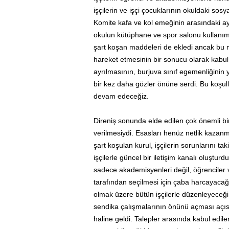
işçilerin ve işçi çocuklarının okuldaki sosya
Komite kafa ve kol emeğinin arasındaki ay
okulun kütüphane ve spor salonu kullanımı 
şart koşan maddeleri de ekledi ancak bu ma
hareket etmesinin bir sonucu olarak kabul
ayrılmasının, burjuva sınıf egemenliğinin
bir kez daha gözler önüne serdi. Bu koşul
devam edeceğiz.
Direniş sonunda elde edilen çok önemli b
verilmesiydi. Esasları henüz netlik kazan
şart koşulan kurul, işçilerin sorunlarını t
işçilerle güncel bir iletişim kanalı oluşt
sadece akademisyenleri değil, öğrenciler ve 
tarafından seçilmesi için çaba harcayaca
olmak üzere bütün işçilerle düzenleyeceği t
sendika çalışmalarının önünü açması açısı
haline geldi. Talepler arasında kabul edilen