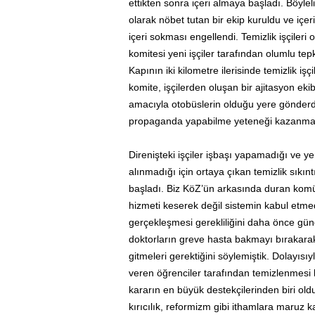
ettikten sonra içeri almaya başladı. Böylel
olarak nöbet tutan bir ekip kuruldu ve içeri 
içeri sokması engellendi. Temizlik işçileri
komitesi yeni işçiler tarafından olumlu tepkil
Kapının iki kilometre ilerisinde temizlik iş
komite, işçilerden oluşan bir ajitasyon ek
amacıyla otobüslerin olduğu yere gönderdi.
propaganda yapabilme yeteneği kazanmala
Direnişteki işçiler işbaşı yapamadığı ve yen
alınmadığı için ortaya çıkan temizlik sıkın
başladı. Biz KöZ’ün arkasında duran komü
hizmeti keserek değil sistemin kabul etmed
gerçekleşmesi gerekliliğini daha önce gü
doktorların greve hasta bakmayı bırakarak
gitmeleri gerektiğini söylemiştik. Dolayı
veren öğrenciler tarafından temizlenmesi ka
kararın en büyük destekçilerinden biri old
kırıcılık, reformizm gibi ithamlara maruz 