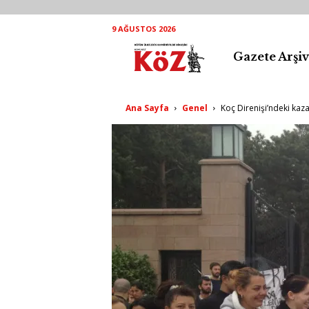
9 AĞUSTOS 2026
Gazete Arşiv
K
ö
Ana Sayfa
Genel
Koç Direnişi’ndeki kaz
Z
A
r
ş
i
v