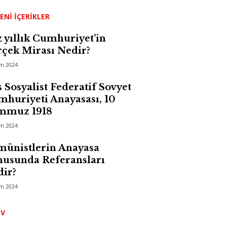
ENI İÇERIKLER
 yıllık Cumhuriyet’in
çek Mirası Nedir?
im 2024
 Sosyalist Federatif Sovyet
huriyeti Anayasası, 10
mmuz 1918
im 2024
ünistlerin Anayasa
usunda Referansları
ir?
im 2024
Arşiv
IV