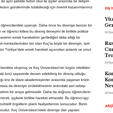
de aynı şekilde bütün okul ile işçiler arasında bir iletişim
ı okulun gündeminde tutabileceği için önemli kazanımlarımız
EN Y
Yüz
Ger
e öğrencilerdeki uyanıştı. Daha önce bu direnişe benzer bir
ve öğrenci kitlesi bu direniş deneyimi ile birlikte politize
29 Ek
simin emek hareketinin gerilediğini iddia ettiği bir
Rus
erkezlerinden biri olan Koç’ta böyle bir direnişin, tam
Cum
ün Türkiye’deki emek hareketi açısından anlamlı ve umut
Te
24 Ek
 kendine oluşmuş ve Koç Üniversitesi’nin özgün nitelikleri
Kom
aki kriz) sayesinde devam edebilmiş bir direniş olduğu
Kon
dığı kriz ile idare-akademisyenler arasında yaşanan krizin
Ned
oynasa da direnişin örülebilmesinin ardındaki asıl sebep
tinin bir araya gelmesidir. Daha da doğrusu öğrencilerin
24 Ek
erek, işçilerle birlikte hareket etmesidir. Bu öğrenci-işçi
 muhtelif örgütlerin planlı faaliyetlerinin sonucudur. Bizim
ARŞ
usudur. Koç Üniversitesi’ndeki direnişe dair yapılan