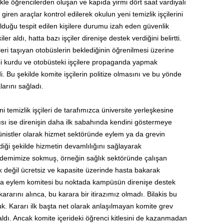
ikle öğrencilerden oluşan ve kapıda yirmi dört saat vardiyalı
giren araçlar kontrol edilerek okulun yeni temizlik işçilerini
 olduğu tespit edilen kişilere durumu izah eden güvenlik
er aldı, hatta bazı işçiler direnişe destek verdiğini belirtti.
çileri taşıyan otobüslerin beklediğinin öğrenilmesi üzerine
ibi kurdu ve otobüsteki işçilere propaganda yapmak
 Bu şekilde komite işçilerin politize olmasını ve bu yönde
rını sağladı.
i temizlik işçileri de tarafımızca üniversite yerleşkesine
tısı ise direnişin daha ilk sabahında kendini göstermeye
nistler olarak hizmet sektöründe eylem ya da grevin
iği şekilde hizmetin devamlılığını sağlayarak
ndemimize sokmuş, örneğin sağlık sektöründe çalışan
 değil ücretsiz ve kapasite üzerinde hasta bakarak
sıyla eylem komitesi bu noktada kampüsün direnişe destek
rarını alınca, bu karara bir itirazımız olmadı. Bilakis bu
uk. Kararı ilk başta net olarak anlaşılmayan komite grev
kaldı. Ancak komite içerideki öğrenci kitlesini de kazanmadan