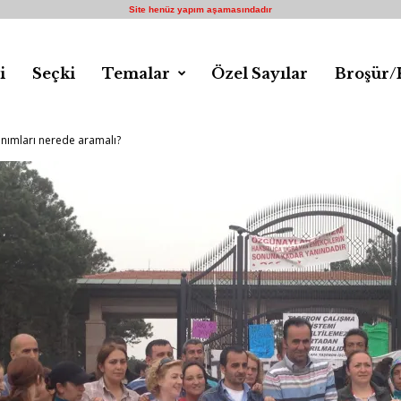
Site henüz yapım aşamasındadır
i
Seçki
Temalar
Özel Sayılar
Broşür/
anımları nerede aramalı?