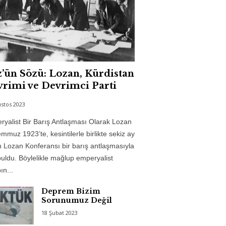
’ün Sözü: Lozan, Kürdistan
rimi ve Devrimci Parti
stos 2023
yalist Bir Barış Antlaşması Olarak Lozan
mmuz 1923’te, kesintilerle birlikte sekiz ay
 Lozan Konferansı bir barış antlaşmasıyla
uldu. Böylelikle mağlup emperyalist
n...
Deprem Bizim
Sorunumuz Değil
18 Şubat 2023