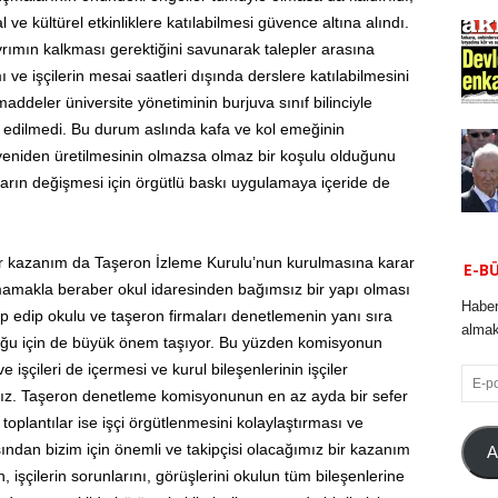
l ve kültürel etkinliklere katılabilmesi güvence altına alındı.
rımın kalkması gerektiğini savunarak talepler arasına
ve işçilerin mesai saatleri dışında derslere katılabilmesini
ddeler üniversite yönetiminin burjuva sınıf bilinciyle
 edilmedi. Bu durum aslında kafa ve kol emeğinin
 yeniden üretilmesinin olmazsa olmaz bir koşulu olduğunu
ların değişmesi için örgütlü baskı uygulamaya içeride de
ir kazanım da Taşeron İzleme Kurulu’nun kurulmasına karar
E-B
mamakla beraber okul idaresinden bağımsız bir yapı olması
Haber
akip edip okulu ve taşeron firmaları denetlemenin yanı sıra
almak 
urduğu için de büyük önem taşıyor. Bu yüzden komisyonun
işçileri de içermesi ve kurul bileşenlerinin işçiler
E-
ğız. Taşeron denetleme komisyonunun en az ayda bir sefer
posta
oplantılar ise işçi örgütlenmesini kolaylaştırması ve
ndan bizim için önemli ve takipçisi olacağımız bir kazanım
A
, işçilerin sorunlarını, görüşlerini okulun tüm bileşenlerine