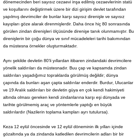
dönemecinden beri sayısız cezaevi inşa edilmiş cezaevlerinin statü
ve koşullarını değiştirmek üzere bir dizi girişim devlet tarafından
yapılmış devrimciler de bunlar karşı sayısız direnişle ve sayısız
kayıpları göze alarak direnmişlerdir. Daha önce hiç 80 sonrasında
görülen zindan direnişleri ölçüsünde direnişe tanık olunmamıştır. Bu
direnişlerin bir çoğu dünya ve sınıf mücadeleleri tarihi bakımından
da müstesna örnekler oluşturmaktadır.
Aynı şekilde devletin 80’li yıllardan itibaren zindandaki devrimcilere
yönelik saldırıları da müstesnadır. Buu çap ve kapsamda zindan
saldırıları yaşadığımız topraklarda görülmüş değildir; dünya
çapında da bunları aşan çapta saldırılar enderdir. Burdur, Ulucanlar
ve 19 Aralık saldırıları bir devletin güya en çok kendi hakimiyeti
altında olması gereken kendi zindanlarına karşı eşi dünyada ve
tarihte görülmemiş araç ve yöntemlerle yaptığı en büyük
saldırılardır (Nazilerin toplama kampları ayrı tutulursa).
Keza 12 eylül öncesinde ve 12 eylül döneminin ilk yılları içinde
gözaltında ya da zindanda katledilen devrimcilerin adları bir bir