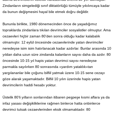
Zindanların simgelediği sınıf diktatörlüğü tümüyle yıkılıncaya kadar
da bunun değişmesini hayal bile etmek doğru değildir.
Bununla birlikte, 1980 dönemecinden önce de yaşadığımız
topraklarda zindanlara tıkılan devrimciler sosyalistler olmuştur. Ama
cezaevleri hiçbir zaman 80’den sonra olduğu kadar kalabalık
olmamıştır. 12 eylül öncesinde cezaevlerinde yatan devrimciler
neredeyse isim isim hatırlanacak kadar azdırlar. Bunlar arasında 10
yıldan daha uzun süre zindanda kalanların sayısı daha da azdır. 80
öncesinde 10-15 yıl hapis yatan devrimci sayısı neredeyse
parmakla sayılırken 80 sonrasında «yardım yataklık»tan
yargılananlar bile çoğunu bilfiil yatmak üzere 10-15 sene cezayı
göze alarak yaşamaktadır. Bilfiil 10 yılın üzerinde hapis yatan
devrimcilerin haddi hesabı yoktur.
Üstelik 80’li yılların sonlarından itibaren peşpeşe kısmi aflara ya da
infaz yasası değişikliklerine rağmen binlerce hatta onbinlerce
devrimci tutsak cezaevlerinden eksik olmamaktadır. 80