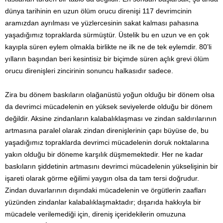
dünya tarihinin en uzun ölüm orucu direnişi 117 devrimcinin
aramızdan ayrılması ve yüzlercesinin sakat kalması pahasına
yaşadığımız topraklarda sürmüştür. Üstelik bu en uzun ve en çok
kayıpla süren eylem olmakla birlikte ne ilk ne de tek eylemdir. 80’li
yılların başından beri kesintisiz bir biçimde süren açlık grevi ölüm
orucu direnişleri zincirinin sonuncu halkası­dır sadece.
Zira bu dönem baskıların olağanüstü yoğun olduğu bir dönem olsa
da devrimci mücadelenin en yüksek seviyelerde olduğu bir dönem
değildir. Aksine zindanların kalabalıklaşması ve zindan saldırılarının
artmasına paralel olarak zindan direnişlerinin çapı büyüse de, bu
yaşadığımız topraklarda devrimci mücadelenin doruk nokta­larına
yakın olduğu bir döneme karşılık düşmemektedir. Her ne kadar
baskıların şiddetinin artmasını devrimci mücadelenin yükselişinin bir
işareti olarak görme eğilimi yaygın olsa da tam tersi doğrudur.
Zindan duvarlarının dışındaki müca­de­le­nin ve örgütlerin zaafları
yüzün­den zindanlar kalabalıklaşmak­tadır; dışarıda hakkıyla bir
mücadele verilemediği için, direniş içerideki­lerin omuzuna