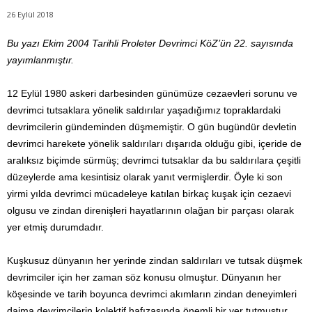
26 Eylül 2018
Bu yazı Ekim 2004 Tarihli Proleter Devrimci KöZ’ün 22. sayısında
yayımlanmıştır.
12 Eylül 1980 askeri darbesinden günümüze cezaevleri sorunu ve
devrimci tutsaklara yönelik saldırılar yaşadığımız topraklardaki
devrimcilerin gündeminden düşmemiştir. O gün bugündür devletin
devrimci harekete yönelik saldırıları dışarıda olduğu gibi, içeride de
aralıksız biçimde sürmüş; devrimci tutsaklar da bu saldırılara çeşitli
düzeylerde ama kesintisiz olarak yanıt vermişlerdir. Öyle ki son
yirmi yılda devrimci mücadeleye katılan birkaç kuşak için cezaevi
olgusu ve zindan direnişleri hayatlarının olağan bir parçası olarak
yer etmiş durumdadır.
Kuşkusuz dünyanın her yerinde zindan saldırıları ve tutsak düşmek
devrimciler için her zaman söz konusu olmuştur. Dünyanın her
köşesinde ve tarih boyunca devrimci akımların zindan deneyimleri
daima devrimcilerin kolektif hafızasında önemli bir yer tutmuştur.