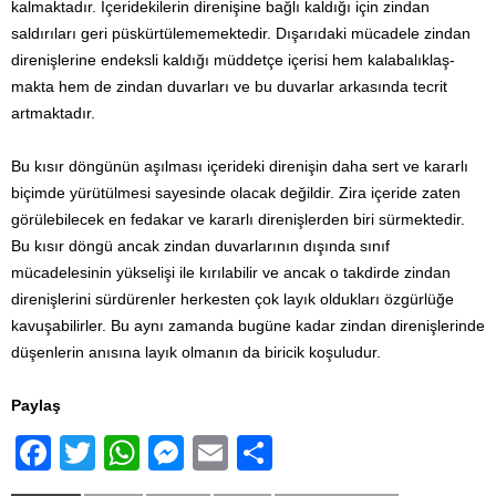
kalmaktadır. İçeri­dekilerin direnişine bağlı kaldığı için zindan
saldırıları geri püskürtüle­me­mektedir. Dışarıdaki mücadele zindan
direnişlerine endeksli kaldığı müddetçe içerisi hem kalabalıklaş­
makta hem de zindan duvarları ve bu duvarlar arkasında tecrit
artmakta­dır.
Bu kısır döngünün aşılması içerideki direnişin daha sert ve kararlı
biçimde yürütülmesi sayesinde olacak değildir. Zira içeride zaten
görülebilecek en fedakar ve kararlı direnişlerden biri sürmektedir.
Bu kısır döngü ancak zindan duvarları­nın dışında sınıf
mücadelesinin yükselişi ile kırılabilir ve ancak o takdirde zindan
direnişlerini sürdürenler herkesten çok layık oldukları özgürlüğe
kavuşabilirler. Bu aynı zamanda bugüne kadar zindan direnişlerinde
düşenlerin anısına layık olmanın da biricik koşuludur.
Paylaş
F
T
W
M
E
S
a
wi
h
e
m
h