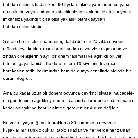
hatırlanabilecek kadar iken, 80’li yılların ikinci yarısından bu yana
göz altında veya zindanda katledilenlerin isimlerini tek tek saymak
imkansıza yakındır; olsa olsa yaklaşık olarak sayıları
hatırlanabilmektedir.
Sadece bu örnekler hatırlandığı takdirde, son 20 yılda devrimci
mücadeleye katılan kuşaklar açısından cezaevleri olgusunun ve
zindan direnişlerinin ayrı bir önem taşıması ve ağırlıklı bir yer
tutması gayet tabiidir. Bu durum hem Türkiye’nin devrimci
hareketinin tarihi bakımından hem de dünya genelinde alelade bir
durum değildir.
Ama bu kadar uzun bir dönem boyunca devrimci siyasal mücadele­
nin gündeminin ağırlıklı yanının hala zindanlar merkezinde olması o
kadar anlaşılır ve kabullenilmesi gereken bir durum değildir.
Ne var ki, yaşadığımız topraklarda 80 sonrasının devrimci
kuşaklarının tanık oldukları tablo sıradan ve her yerde her zaman
rastlanan türden bir tablo da değildir. En sondan başlarsak; şu anda