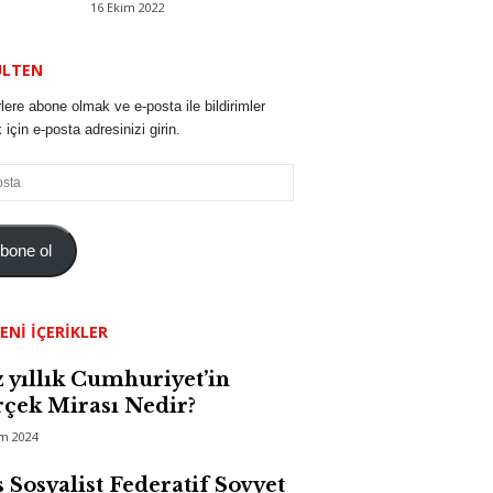
16 Ekim 2022
ÜLTEN
lere abone olmak ve e-posta ile bildirimler
için e-posta adresinizi girin.
bone ol
ENI İÇERIKLER
 yıllık Cumhuriyet’in
çek Mirası Nedir?
im 2024
 Sosyalist Federatif Sovyet