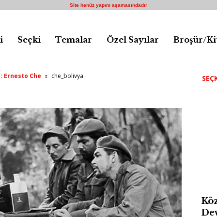
Site henüz yapım aşamasındadır
i
Seçki
Temalar
Özel Sayılar
Broşür/Ki
: Ernesto Che
che_bolivya
SEÇK
Köz
Dev