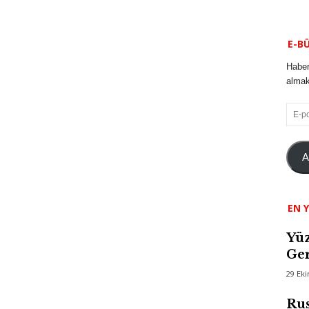
E-B
Haber
almak 
E-
posta
A
EN Y
Yüz
Ger
29 Ek
Rus