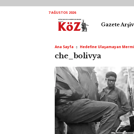
7 AĞUSTOS 2026
Gazete Arşiv
K
ö
Ana Sayfa
Hedefine Ulaşamayan Mermi
Z
che_bolivya
A
r
ş
i
v