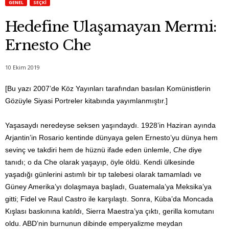
GENEL
SEÇKI
Hedefine Ulaşamayan Mermi:
Ernesto Che
10 Ekim 2019
[Bu yazı 2007’de Köz Yayınları tarafından basılan Komünistlerin
Gözüyle Siyasi Portreler kitabında yayımlanmıştır.]
Yaşasaydı neredeyse seksen yaşındaydı. 1928’in Haziran ayında
Arjantin’in Rosario kentinde dünyaya gelen Ernesto’yu dünya hem
sevinç ve takdiri hem de hüznü ifade eden ünlemle,
Che
diye
tanıdı; o da Che olarak yaşayıp, öyle öldü. Kendi ülkesinde
yaşadığı günlerini astımlı bir tıp talebesi olarak tamamladı ve
Güney Amerika’yı dolaşmaya başladı, Guatemala’ya Meksika’ya
gitti; Fidel ve Raul Castro ile karşılaştı. Sonra, Küba’da Moncada
Kışlası baskınına katıldı, Sierra Maestra’ya çıktı, gerilla komutanı
oldu. ABD’nin burnunun dibinde emperyalizme meydan