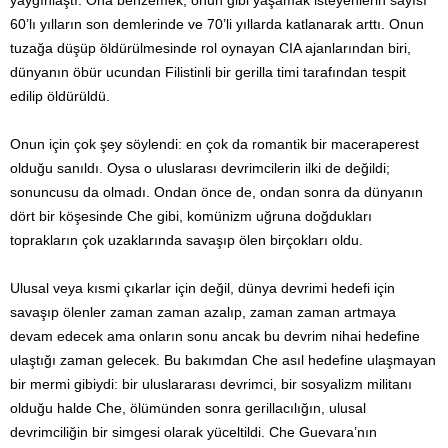
60’lı yılların son demlerinde ve 70’li yıllarda katlanarak arttı. Onun
tuzağa düşüp öldürülmesinde rol oynayan CIA ajanlarından biri,
dünyanın öbür ucundan Filistinli bir gerilla timi tarafından tespit
edilip öldürüldü.
Onun için çok şey söylendi: en çok da romantik bir maceraperest
olduğu sanıldı. Oysa o uluslarası devrimcilerin ilki de değildi;
sonuncusu da olmadı. Ondan önce de, ondan sonra da dünyanın
dört bir köşesinde Che gibi, komünizm uğruna doğdukları
toprakların çok uzaklarında savaşıp ölen birçokları oldu.
Ulusal veya kısmi çıkarlar için değil, dünya devrimi hedefi için
savaşıp ölenler zaman zaman azalıp, zaman zaman artmaya
devam edecek ama onların sonu ancak bu devrim nihai hedefine
ulaştığı zaman gelecek. Bu bakımdan Che asıl hedefine ulaşmayan
bir mermi gibiydi: bir uluslararası devrimci, bir sosyalizm militanı
olduğu halde Che, ölümünden sonra gerillacılığın, ulusal
devrimciliğin bir simgesi olarak yüceltildi. Che Guevara’nın