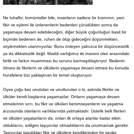
Ne tuhaftır, komünistler bile, insanların sadece bir kısmının, yani
fikir ve eylemi ile ünlenenlerin bedenleri çürüdükten sonra da
yaşamaya devam edebileceğini, diğer büyük çoğunluğun basit bir
biçimde bedenen de, ruhen de ölüp gideceğini düşünmekten,
söylemekten utanmıyorlar. Bunu önleyen yalnızca bir düşüncesizlik
ya da dikkatsizlik değil. Maddi varlığımız ile manevi olan arasındaki
birlik ve farkın muamması bu sorunu karmaşıklaştırıyor. Bedenin
ölmesi ile fikirlerin ve ülkülerin yaşamaya devam etmesi bu konuda
hurafelere bizi yaklaştıran bir temel oluşturuyor.
Oysa çoğu kez unutulan ve unutturulan o ki, aslında fikirler ve
ülküler kendi başlarına yaşamazlar. Onların yaşamaya devam
etmelerinin sırrı, bu fikir ve ülküleri benimseyenlerin ve yaşatma
arzusunda olanların varlıklarında yatmaktadır. Üstelik belli fikirleri
ve ülküleri yaşatanların da, onları ilk ortaya atanlar kadar etkin
olduklarını, edilgen taşıyıcılar olmadıklarını da unutmamak gerekir.
Taşıyıcılar taşıdıkları fikir ve ülkülere kendilerinden bir şeyler