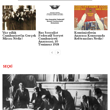
o
p
g
o
p
er
k
Yüz yıllık
Rus Sosyalist
Komünistlerin
Cumhuriyet’in Gerçek
Federatif Sovyet
Anayasa Konusunda
Mirası Nedir?
Cumhuriyeti
Referansları Nedir?
Anayasası, 10
Temmuz 1918
SEÇKI