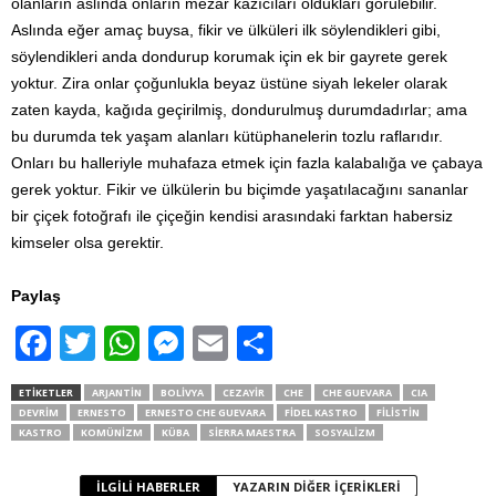
olanların aslında onların mezar kazıcıları oldukları görülebilir.
Aslında eğer amaç buysa, fikir ve ülküleri ilk söylendikleri gibi,
söylendikleri anda dondurup korumak için ek bir gayrete gerek
yoktur. Zira onlar çoğunlukla beyaz üstüne siyah lekeler olarak
zaten kayda, kağıda geçirilmiş, dondurulmuş durumdadırlar; ama
bu durumda tek yaşam alanları kütüphanelerin tozlu raflarıdır.
Onları bu halleriyle muhafaza etmek için fazla kalabalığa ve çabaya
gerek yoktur. Fikir ve ülkülerin bu biçimde yaşatılacağını sananlar
bir çiçek fotoğrafı ile çiçeğin kendisi arasındaki farktan habersiz
kimseler olsa gerektir.
Paylaş
F
T
W
M
E
S
a
wi
h
e
m
h
ETIKETLER
ARJANTIN
BOLIVYA
CEZAYIR
CHE
CHE GUEVARA
CIA
c
tt
at
ss
ail
ar
DEVRIM
ERNESTO
ERNESTO CHE GUEVARA
FIDEL KASTRO
FILISTIN
KASTRO
KOMÜNIZM
KÜBA
SIERRA MAESTRA
SOSYALIZM
e
er
s
e
e
b
A
n
İLGILI HABERLER
YAZARIN DIĞER İÇERIKLERI