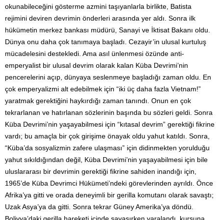
okunabileceğini gösterme azmini taşıyanlarla birlikte, Batista
rejimini deviren devrimin önderleri arasında yer aldı. Sonra ilk
hükümetin merkez bankası müdürü, Sanayi ve İktisat Bakanı oldu.
Dünya onu daha çok tanımaya başladı. Cezayir’in ulusal kurtuluş
mücadelesini destekledi. Ama asıl ünlenmesi özünde anti-
emperyalist bir ulusal devrim olarak kalan Küba Devrimi’nin
pencerelerini açıp, dünyaya seslenmeye başladığı zaman oldu. En
çok emperyalizmi alt edebilmek için “iki üç daha fazla Vietnam!”
yaratmak gerektiğini haykırdığı zaman tanındı. Onun en çok
tekrarlanan ve hatırlanan sözlerinin başında bu sözleri geldi. Sonra
Küba Devrimi’nin yaşayabilmesi için “kıtasal devrim” gerektiği fikrine
vardı; bu amaçla bir çok girişime önayak oldu yahut katıldı. Sonra,
“Küba’da sosyalizmin zafere ulaşması” için didinmekten yorulduğu
yahut sıkıldığından değil, Küba Devrimi’nin yaşayabilmesi için bile
uluslararası bir devrimin gerektiği fikrine sahiden inandığı için,
1965’de Küba Devrimci Hükümeti’ndeki görevlerinden ayrıldı. Önce
Afrika’ya gitti ve orada deneyimli bir gerilla komutanı olarak savaştı;
Uzak Asya’ya da gitti. Sonra tekrar Güney Amerika’ya döndü.
Bolivya’daki gerilla hareketi içinde savaşırken yaralandı, kurşuna