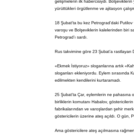
gelişmelerin ilk habercisiydi. Bolşevikleri
yürüttükleri örgütlenme ve ajitasyon çalı
18 Şubat’ta bu kez Petrograd’daki Putilov f
varoşu ve Bolşeviklerin kalelerinden biri 
Petrograd’ı sardı.
Rus takvimine göre 23 Şubat’a rastlayan 
«Ekmek İstiyoruz» sloganlarına artık «Ka
sloganları ekleniyordu. Eylem sırasında K
edilmekten kendilerini kurtaramadı.
25 Şubat’ta Çar, eylemlerin ne pahasına o
birliklerin komutanı Habalov, göstericiler
fabrikalarından ve varoşlardan şehir merke
göstericilerin üzerine ateş açıldı. O gün, P
Ama göstericilere ateş açılmasına rağmen 