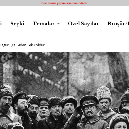
Site henüz yapım aşamasındadır
i
Seçki
Temalar
Özel Sayılar
Broşür/
 Özgürlüğe Giden Tek Yoldur