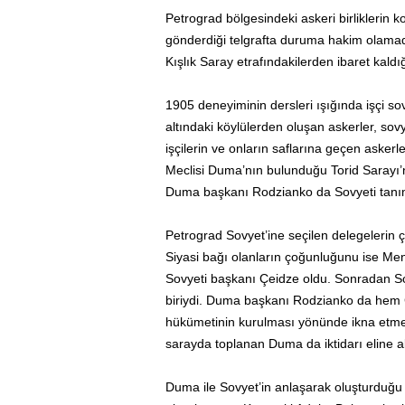
Petrograd bölgesindeki askeri birlikleri
gönderdiği telgrafta duruma hakim olamadığ
Kışlık Saray etrafındakilerden ibaret kaldığı
1905 deneyiminin dersleri ışığında işçi sov
altındaki köylülerden oluşan askerler, so
işçilerin ve onların saflarına geçen askerl
Meclisi Duma’nın bulunduğu Torid Sarayı’
Duma başkanı Rodzianko da Sovyeti tanı
Petrograd Sovyet’ine seçilen delegelerin ç
Siyasi bağı olanların çoğunluğunu ise Men
Sovyeti başkanı Çeidze oldu. Sonradan So
biriydi. Duma başkanı Rodzianko da hem Çar
hükümetinin kurulması yönünde ikna etmeye
sarayda toplanan Duma da iktidarı eline a
Duma ile Sovyet’in anlaşarak oluşturdu