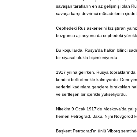
savaşan tarafların en az gelişmişi olan R
savaşa karşı devrimci mücadelenin şiddet
Cephedeki Rus askerlerini kızıştıran yalnız
bozguncu ajitasyonu da cephedeki yürekle
Bu koşullarda, Rusya’da halkın bilinci sade
bir siyasal ufukla biçimleniyordu.
1917 yılına gelirken, Rusya topraklarında
kendini belli etmekle kalmıyordu. Deneyim
yerlerini kadınlara gençlere bıraktıkları h
ve sertleşen bir içerikle yükseliyordu.
Nitekim 9 Ocak 1917’de Moskova’da çalışan
hemen Petrograd, Bakü, Nijni Novgorod ken
Başkent Petrograd’ın ünlü Viborg semtinde 