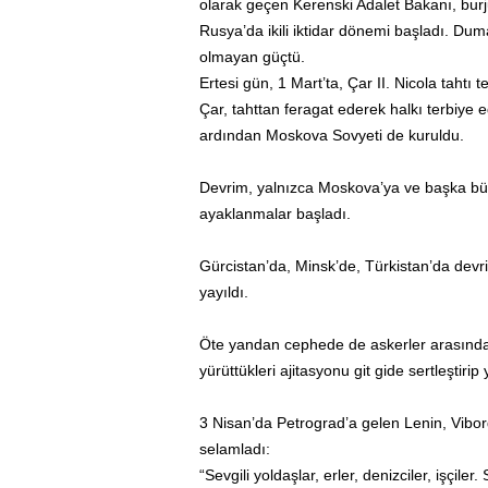
olarak geçen Kerenski Adalet Bakanı, burju
Rusya’da ikili iktidar dönemi başladı. Duma
olmayan güçtü.
Ertesi gün, 1 Mart’ta, Çar II. Nicola tahtı te
Çar, tahttan feragat ederek halkı terbiye
ardından Moskova Sovyeti de kuruldu.
Devrim, yalnızca Moskova’ya ve başka büy
ayaklanmalar başladı.
Gürcistan’da, Minsk’de, Türkistan’da devrim
yayıldı.
Öte yandan cephede de askerler arasında 
yürüttükleri ajitasyonu git gide sertleştiri
3 Nisan’da Petrograd’a gelen Lenin, Vibor
selamladı:
“Sevgili yoldaşlar, erler, denizciler, işçi