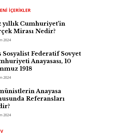
ENI İÇERIKLER
 yıllık Cumhuriyet’in
çek Mirası Nedir?
im 2024
 Sosyalist Federatif Sovyet
huriyeti Anayasası, 10
mmuz 1918
im 2024
ünistlerin Anayasa
usunda Referansları
ir?
im 2024
Arşiv
IV