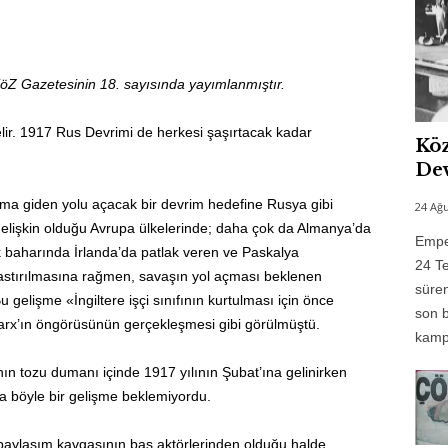
KöZ Gazetesinin 18. sayısında yayımlanmıştır.
r. 1917 Rus Devrimi de herkesi şaşırtacak kadar
Köz
Dev
luma giden yolu açacak bir devrim hedefine Rusya gibi
24 Ağu
 gelişkin olduğu Avrupa ülkelerinde; daha çok da Almanya’da
Emper
lk baharında İrlanda’da patlak veren ve Paskalya
24 Te
astırılmasına rağmen, savaşın yol açması beklenen
süren
 gelişme «İngiltere işçi sınıfının kurtulması için önce
son b
arx’ın öngörüsünün gerçekleşmesi gibi görülmüştü.
kampı
ın tozu dumanı içinde 1917 yılının Şubat’ına gelinirken
da böyle bir gelişme beklemiyordu.
 paylaşım kavgasının baş aktörlerinden olduğu halde