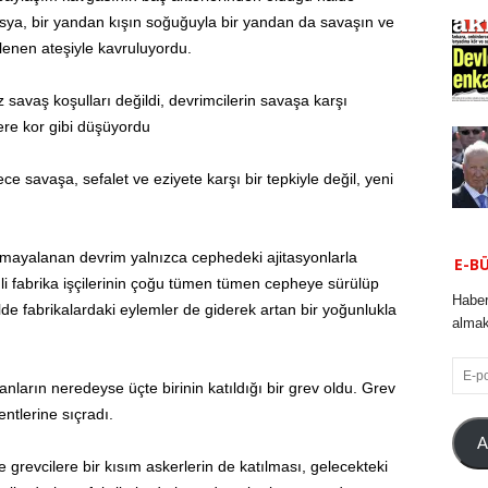
usya, bir yandan kışın soğuğuyla bir yandan da savaşın ve
lenen ateşiyle kavruluyordu.
 savaş koşulları değildi, devrimcilerin savaşa karşı
re kor gibi düşüyordu
ce savaşa, sefalet ve eziyete karşı bir tepkiyle değil, yeni
 mayalanan devrim yalnızca cephedeki ajitasyonlarla
E-B
li fabrika işçilerinin çoğu tümen tümen cepheye sürülüp
Haber
alde fabrikalardaki eylemler de giderek artan bir yoğunlukla
almak 
E-
ların neredeyse üçte birinin katıldığı bir grev oldu. Grev
posta
tlerine sıçradı.
A
grevcilere bir kısım askerlerin de katılması, gelecekteki