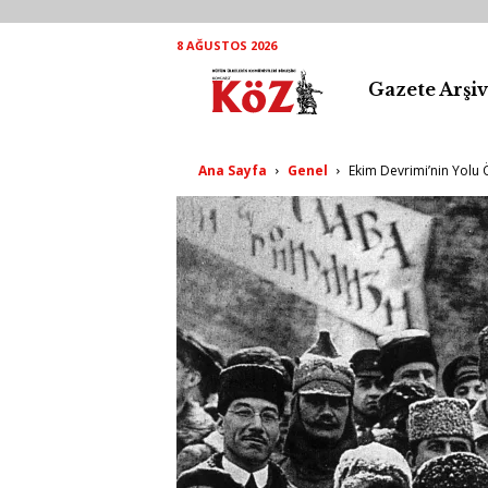
8 AĞUSTOS 2026
Gazete Arşiv
K
ö
Ana Sayfa
Genel
Ekim Devrimi’nin Yolu
Z
A
r
ş
i
v