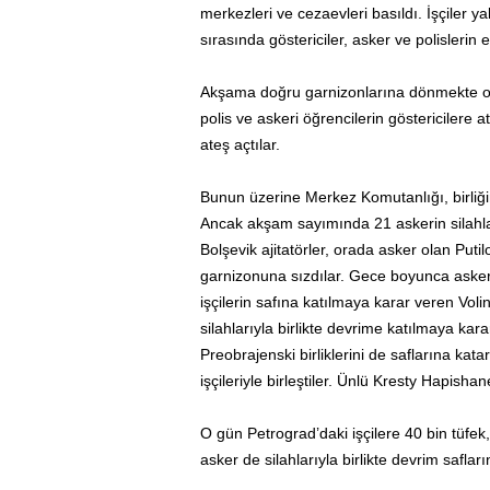
merkezleri ve cezaevleri basıldı. İşçiler 
sırasında göstericiler, asker ve polislerin 
Akşama doğru garnizonlarına dönmekte olan
polis ve askeri öğrencilerin göstericilere a
ateş açtılar.
Bunun üzerine Merkez Komutanlığı, birliğin 
Ancak akşam sayımında 21 askerin silahlarıy
Bolşevik ajitatörler, orada asker olan Putilo
garnizonuna sızdılar. Gece boyunca askerl
işçilerin safına katılmaya karar veren Vol
silahlarıyla birlikte devrime katılmaya kara
Preobrajenski birliklerini de saflarına ka
işçileriyle birleştiler. Ünlü Kresty Hapishane
O gün Petrograd’daki işçilere 40 bin tüfek
asker de silahlarıyla birlikte devrim safları