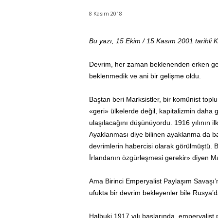
8 Kasım 2018
Bu yazı, 15 Ekim / 15 Kasım 2001 tarihli 
Devrim, her zaman beklenenden erken geli
beklenmedik ve ani bir gelişme oldu.
Baştan beri Marksistler, bir komünist top
«geri» ülkelerde değil, kapitalizmin daha
ulaşılacağını düşünüyordu. 1916 yılının i
Ayaklanması diye bilinen ayaklanma da b
devrimlerin habercisi olarak görülmüştü. Bu
İrlandanın özgürleşmesi gerekir» diyen M
Ama Birinci Emperyalist Paylaşım Savaşı’n
ufukta bir devrim bekleyenler bile Rusya’
Halbuki 1917 yılı başlarında, emperyalist