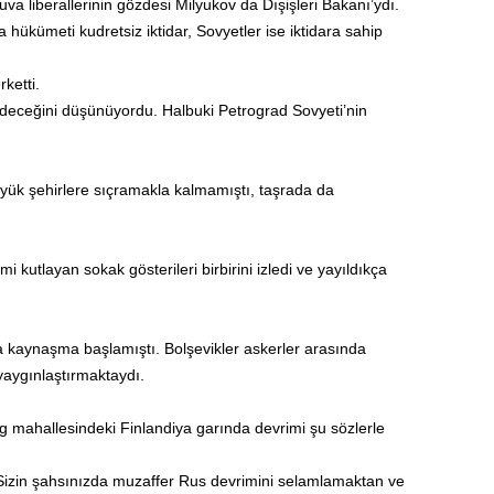
va liberallerinin gözdesi Milyukov da Dışişleri Bakanı’ydı.
 hükümeti kudretsiz iktidar, Sovyetler ise iktidara sahip
rketti.
 edeceğini düşünüyordu. Halbuki Petrograd Sovyeti’nin
ük şehirlere sıçramakla kalmamıştı, taşrada da
i kutlayan sokak gösterileri birbirini izledi ve yayıldıkça
kaynaşma başlamıştı. Bolşevikler askerler arasında
p yaygınlaştırmaktaydı.
g mahallesindeki Finlandiya garında devrimi şu sözlerle
ler. Sizin şahsınızda muzaffer Rus devrimini selamlamaktan ve