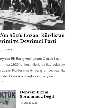
’ün Sözü: Lozan, Kürdistan
rimi ve Devrimci Parti
stos 2023
yalist Bir Barış Antlaşması Olarak Lozan
mmuz 1923’te, kesintilerle birlikte sekiz ay
 Lozan Konferansı bir barış antlaşmasıyla
uldu. Böylelikle mağlup emperyalist
n...
Deprem Bizim
Sorunumuz Değil
18 Şubat 2023