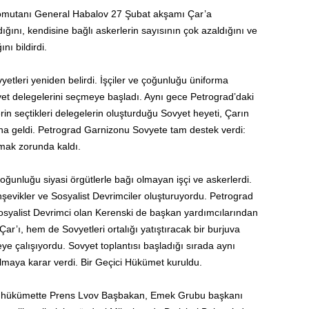
n komutanı General Habalov 27 Şubat akşamı Çar’a
ını, kendisine bağlı askerlerin sayısının çok azaldığını ve
nı bildirdi.
yetleri yeniden belirdi. İşçiler ve çoğunluğu üniforma
vyet delegelerini seçmeye başladı. Aynı gece Petrograd’daki
erin seçtikleri delegelerin oluşturduğu Sovyet heyeti, Çarın
na geldi. Petrograd Garnizonu Sovyete tam destek verdi:
mak zorunda kaldı.
oğunluğu siyasi örgütlerle bağı olmayan işçi ve askerlerdi.
şevikler ve Sosyalist Devrimciler oluşturuyordu. Petrograd
syalist Devrimci olan Kerenski de başkan yardımcılarından
’ı, hem de Sovyetleri ortalığı yatıştıracak bir burjuva
 çalışıyordu. Sovyet toplantısı başladığı sırada aynı
lmaya karar verdi. Bir Geçici Hükümet kuruldu.
ğu hükümette Prens Lvov Başbakan, Emek Grubu başkanı