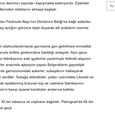
yalnız devrimci yayınları kapışmakla kalmıyordu. Eylemler
ellerinden silahlarını almaya başladı.
 Pavlovski Alayı’nın Dördüncü Birliği’ne bağlı askerler,
teş açtığını görünce tepki duyarak atlı polislerin üzerine
silahsızlandırılarak garnizona geri getirilmesi emredildi.
la birlikte göstericilere katıldığı anlaşıldı. Aynı gece,
v fabrikasının eski işçilerinin yardımıyla Volinski alayının
er arasında ajitasyon yapan Bolşeviklerin gayretiyle
inski garnizonundaki askerler, subaylarını haklayarak
r verdiler. Sokağa döküldüler, yolları üzerindeki Litovski ve
tarak ayaklanmış bulunan top ve cephane fabrikasının
si’ni basıp siyasal tutukluları aralarına kattılar.
, 30 bin tabanca ve cephane dağıtıldı. Petrograd’da 66 bin
na geçti.