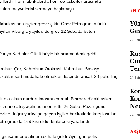
n yıllardır hem fabrikalarda hem de askerler arasında
şmaları meyvelerini vermeye başlamıştı.
EN Y
Yüz
abrikasında işçiler greve çıktı. Grev Petrograd’ın ünlü
Ger
sayılan Viborg’a yayıldı. Bu grev 22 Şubatta bütün
29 Ek
Rus
Dünya Kadınlar Günü böyle bir ortama denk geldi.
Cum
Te
hrolsun Çar, Kahrolsun Otokrasi, Kahrolsun Savaş»
azaklar sert müdahale etmekten kaçındı, ancak 28 polis linç
24 Ek
Kom
Kon
lursa olsun durdurulmasını emretti. Petrograd’daki askeri
Ned
in üzerine ateş açılmasını emretti. 26 Şubat Pazar günü
zine doğru yürüyüşe geçen işçiler barikatlarla karşılaştılar,
24 Ek
etrograd’da 169 kişi öldü, binlercesi yaralandı.
ARŞ
gidişatın önü alınamaz hale geldi. Aynı gün polis