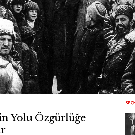
SEÇK
in Yolu Özgürlüğe
ur