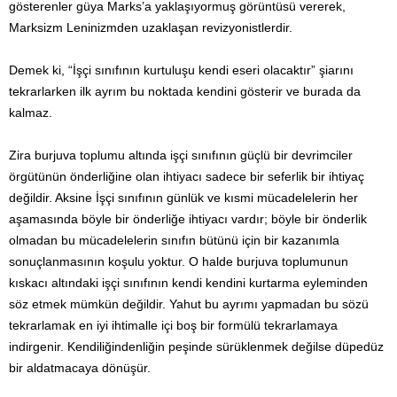
gösterenler güya Marks’a yaklaşıyormuş görüntüsü vererek,
Marksizm Leninizmden uzaklaşan revizyonistlerdir.
Demek ki, “İşçi sınıfının kurtuluşu kendi eseri olacaktır” şiarını
tekrarlarken ilk ayrım bu noktada kendini gösterir ve burada da
kalmaz.
Zira burjuva toplumu altında işçi sınıfının güçlü bir devrimciler
örgütünün önderliğine olan ihtiyacı sadece bir seferlik bir ihtiyaç
değildir. Aksine İşçi sınıfının günlük ve kısmi mücadelelerin her
aşamasında böyle bir önderliğe ihtiyacı vardır; böyle bir önderlik
olmadan bu mücadelelerin sınıfın bütünü için bir kazanımla
sonuçlanmasının koşulu yoktur. O halde burjuva toplumunun
kıskacı altındaki işçi sınıfının kendi kendini kurtarma eyleminden
söz etmek mümkün değildir. Yahut bu ayrımı yapmadan bu sözü
tekrarlamak en iyi ihtimalle içi boş bir formülü tekrarlamaya
indirgenir. Kendiliğindenliğin peşinde sürüklenmek değilse düpedüz
bir aldatmacaya dönüşür.