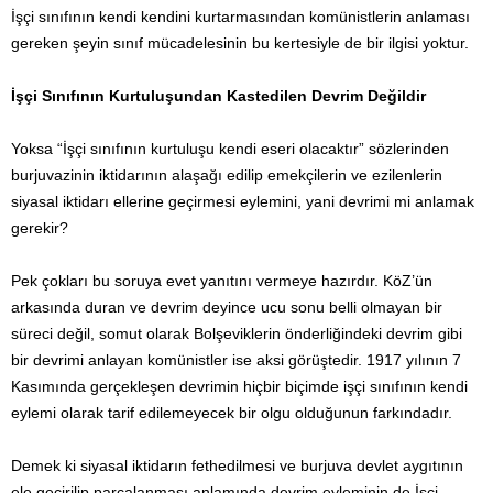
İşçi sınıfının kendi kendini kurtarmasından komünistlerin anlaması
gereken şeyin sınıf mücadelesinin bu kertesiyle de bir ilgisi yoktur.
İşçi Sınıfının Kurtuluşundan Kastedilen Devrim Değildir
Yoksa “İşçi sınıfının kurtuluşu kendi eseri olacaktır” sözlerinden
burjuvazinin iktidarının alaşağı edilip emekçilerin ve ezilenlerin
siyasal iktidarı ellerine geçirmesi eylemini, yani devrimi mi anlamak
gerekir?
Pek çokları bu soruya evet yanıtını vermeye hazırdır. KöZ’ün
arkasında duran ve devrim deyince ucu sonu belli olmayan bir
süreci değil, somut olarak Bolşeviklerin önderliğindeki devrim gibi
bir devrimi anlayan komünistler ise aksi görüştedir. 1917 yılının 7
Kasımında gerçekleşen devrimin hiçbir biçimde işçi sınıfının kendi
eylemi olarak tarif edilemeyecek bir olgu olduğunun farkındadır.
Demek ki siyasal iktidarın fethedilmesi ve burjuva devlet aygıtının
ele geçirilip parçalanması anlamında devrim eyleminin de İşçi