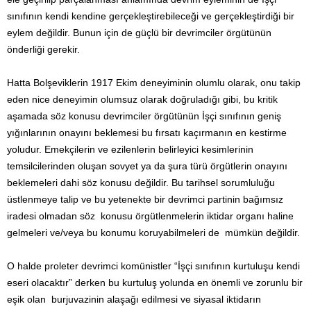
sınıfının kendi kendine gerçekleştirebileceği ve gerçekleştirdiği bir
eylem değildir. Bunun için de güçlü bir devrimciler örgütünün
önderliği gerekir.
Hatta Bolşeviklerin 1917 Ekim deneyiminin olumlu olarak, onu takip
eden nice deneyimin olumsuz olarak doğruladığı gibi, bu kritik
aşamada söz konusu devrimciler örgütünün İşçi sınıfının geniş
yığınlarının onayını beklemesi bu fırsatı kaçırmanın en kestirme
yoludur. Emekçilerin ve ezilenlerin belirleyici kesimlerinin
temsilcilerinden oluşan sovyet ya da şura türü örgütlerin onayını
beklemeleri dahi söz konusu değildir. Bu tarihsel sorumluluğu
üstlenmeye talip ve bu yetenekte bir devrimci partinin bağımsız
iradesi olmadan söz konusu örgütlenmelerin iktidar organı haline
gelmeleri ve/veya bu konumu koruyabilmeleri de mümkün değildir.
O halde proleter devrimci komünistler “İşçi sınıfının kurtuluşu kendi
eseri olacaktır” derken bu kurtuluş yolunda en önemli ve zorunlu bir
eşik olan burjuvazinin alaşağı edilmesi ve siyasal iktidarın