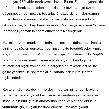
neredeyse 150 yıldır marksizmi kılavuz, Birinci Enternasyonal’i de
referans olarak kabul eden komünistlerin fazla tartışıp üzerinde
düşünmeden benimseyip tekrarladığı sözlerdendir. Marksizmin
muarızları ve komünizmin düşmanları dahi bu ifadelere karşı
çıkmaktansa, bu ilkeyi benimseyenleri “samimiyetsiz olmak”la veya
“demagoji yapmak”la itham etmeyi tercih etmişlerdir.
Marksizmi ve komünizm hedefini benimseme iddiasında olmakla
birlikte, bu sözleri gerçekten benimsemekte tereddüt eden kimileri
ise, zaman zaman bu sözleri Lenin’in ‘güçlü bir devrimciler örgütü
tarafından yönetilmediği sürece proletaryanın kendiliğinden
mücadelesi hiçbir zaman onun gerçek sınıf mücadelesi haline
gelmeyecektir’ vb. saptamalarını bahane ederek tevil etme
eğilimindedir.
Revizyonistler ise, devrimi ve devrimde partinin önderlik rolünü
reddetmek üzere, yahut kendilerini işçi sınıfının yerine koyarak,
insanlığın kurtuluşunun anahtarının kendi ceplerinde olduğunu
yutturmak için, bu şiarı istismar etmede ustalaşmışlardır.