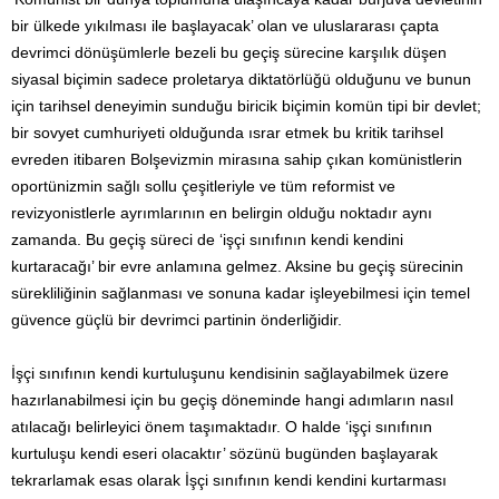
bir ülkede yıkılması ile başlayacak’ olan ve uluslararası çapta
devrimci dönüşümlerle bezeli bu geçiş sürecine karşılık düşen
siyasal biçimin sadece proletarya diktatörlüğü olduğunu ve bunun
için tarihsel deneyimin sunduğu biricik biçimin komün tipi bir devlet;
bir sovyet cumhuriyeti olduğunda ısrar etmek bu kritik tarihsel
evreden itibaren Bolşevizmin mirasına sahip çıkan komünistlerin
oportünizmin sağlı sollu çeşitleriyle ve tüm reformist ve
revizyonistlerle ayrımlarının en belirgin olduğu noktadır aynı
zamanda. Bu geçiş süreci de ‘işçi sınıfının kendi kendini
kurtaracağı’ bir evre anlamına gelmez. Aksine bu geçiş sürecinin
sürekliliğinin sağlanması ve sonuna kadar işleyebilmesi için temel
güvence güçlü bir devrimci partinin önderliğidir.
İşçi sınıfının kendi kurtuluşunu kendisinin sağlayabilmek üzere
hazırlanabilmesi için bu geçiş döneminde hangi adımların nasıl
atılacağı belirleyici önem taşımaktadır. O halde ‘işçi sınıfının
kurtuluşu kendi eseri olacaktır’ sözünü bugünden başlayarak
tekrarlamak esas olarak İşçi sınıfının kendi kendini kurtarması