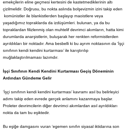
emekçilerin eline geçmesi kertesini de kastetmediklerinin altı
çizilmelidir. Doğrusu, bu nokta aslında bolşevizmin izini takip eden
komünistler ile blankistlerden başlayıp maoistlere veya
yaşadığımız topraklarda da izdüşümleri. bulunan, ya da bu
topraklardan filizlenmiş olan muhtelif devrimci akımların, hatta kimi
durumlarda anarşistlerin, buluşarak her renkten reformistlerden
ayrıldıkları bir noktadır. Ama besbelli ki bu ayrım noktasının da ‘İşçi
sınıfının kendi kendini kurtarması’ ile karıştırılıp
muğlaklaştırılmaması lazımdır.
İşçi Sınıfının Kendi Kendini Kurtarması Geçiş Döneminin
Ardından Gündeme Gelir
‘İşçi sınıfının kendi kendini kurtarması’ kavramı asıl bu belirleyici
adımı takip eden evrede gerçek anlamını kazanmaya başlar.
Proleter devrimcilerin diğer devrimci akımlardan asıl ayrıldıkları
nokta da tam bu eşiktedir.
Bu eşiğe damgasını vuran ‘egemen sınıfın siyasal iktidarına son