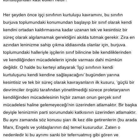
Her şeyden önce işçi sınıfının kurtuluşu kavramını, bu sınıfın
burjuva toplumundaki konumundan başlayıp bir sınıf olarak kendi
kendini ortadan kaldırmasına kadar uzanan tek ve kesintisiz bir
süreç olarak algılamamak gerektiğini akılda tutmak gerekir. Zira en
azından leninizme sahip çıkma iddiasında olanlar için, burjuva
toplumundaki halleriyle işçilerin sınıf bilincine bile kendiliklerinden
ve kendiliğinden mücadelelerin içinde varması dahi mümkün
değildir. O halde bu kerteyi atlayarak ‘İşçi sınıfının kendi
kurtuluşunu kendi kendine sağlayacağını’ bugünden yarına
kesintisiz ve tek bir süreç olarak kavrayanların ilk kusuru, ‘güçlü bir
devrimciler örgütü tarafından yönetilmediği sürece proletaryanın
kendiliğinden mücadelesinin hiçbir zaman onun gerçek sınıf
mücadelesi haline gelemeyeceği’nin üzerinden atlamaktır. Bir başka
deyişle leninizmin parti sorunundaki katkısının üzerinden atlamaktır.
Bu aynı zamanda söz konusu şiarı ilk kez dile getirenlerin (bu arada
Marx, Engels ve yoldaşlarının da) temel kusurudur. Zaten o
nedenledir ki bu ayrımı sanki bir teferruatmış gibi gören ve