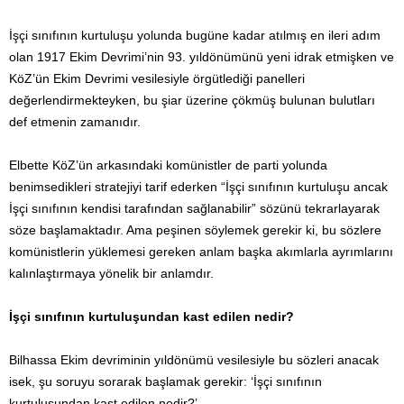
İşçi sınıfının kurtuluşu yolunda bugüne kadar atılmış en ileri adım
olan 1917 Ekim Devrimi’nin 93. yıldönümünü yeni idrak etmişken ve
KöZ’ün Ekim Devrimi vesilesiyle örgütlediği panelleri
değerlendirmekteyken, bu şiar üzerine çökmüş bulunan bulutları
def etmenin zamanıdır.
Elbette KöZ’ün arkasındaki komünistler de parti yolunda
benimsedikleri stratejiyi tarif ederken “İşçi sınıfının kurtuluşu ancak
İşçi sınıfının kendisi tarafından sağlanabilir” sözünü tekrarlayarak
söze başlamaktadır. Ama peşinen söylemek gerekir ki, bu sözlere
komünistlerin yüklemesi gereken anlam başka akımlarla ayrımlarını
kalınlaştırmaya yönelik bir anlamdır.
İşçi sınıfının kurtuluşundan kast edilen nedir?
Bilhassa Ekim devriminin yıldönümü vesilesiyle bu sözleri anacak
isek, şu soruyu sorarak başlamak gerekir: ‘İşçi sınıfının
kurtuluşundan kast edilen nedir?’