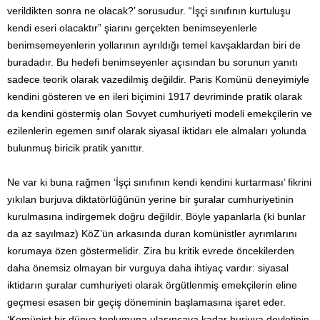
verildikten sonra ne olacak?’ sorusudur. “İşçi sınıfının kurtuluşu
kendi eseri olacaktır” şiarını gerçekten benimseyenlerle
benimsemeyenlerin yollarının ayrıldığı temel kavşaklardan biri de
buradadır. Bu hedefi benimseyenler açısından bu sorunun yanıtı
sadece teorik olarak vazedilmiş değildir. Paris Komünü deneyimiyle
kendini gösteren ve en ileri biçimini 1917 devriminde pratik olarak
da kendini göstermiş olan Sovyet cumhuriyeti modeli emekçilerin ve
ezilenlerin egemen sınıf olarak siyasal iktidarı ele almaları yolunda
bulunmuş biricik pratik yanıttır.
Ne var ki buna rağmen ‘İşçi sınıfının kendi kendini kurtarması’ fikrini
yıkılan burjuva diktatörlüğünün yerine bir şuralar cumhuriyetinin
kurulmasına indirgemek doğru değildir. Böyle yapanlarla (ki bunlar
da az sayılmaz) KöZ’ün arkasında duran komünistler ayrımlarını
korumaya özen göstermelidir. Zira bu kritik evrede öncekilerden
daha önemsiz olmayan bir vurguya daha ihtiyaç vardır: siyasal
iktidarın şuralar cumhuriyeti olarak örgütlenmiş emekçilerin eline
geçmesi esasen bir geçiş döneminin başlamasına işaret eder.
‘Komünist bir dünya toplumuna ulaşıncaya kadar burjuva devletinin