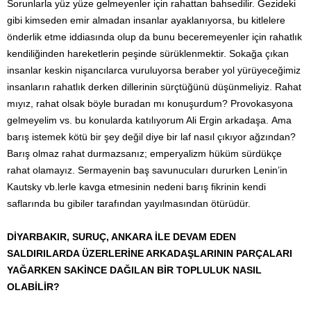
Sorunlarla yüz yüze gelmeyenler için rahattan bahsedilir. Gezideki
gibi kimseden emir almadan insanlar ayaklanıyorsa, bu kitlelere
önderlik etme iddiasında olup da bunu beceremeyenler için rahatlık
kendiliğinden hareketlerin peşinde sürüklenmektir. Sokağa çıkan
insanlar keskin nişancılarca vuruluyorsa beraber yol yürüyeceğimiz
insanların rahatlık derken dillerinin sürçtüğünü düşünmeliyiz. Rahat
mıyız, rahat olsak böyle buradan mı konuşurdum? Provokasyona
gelmeyelim vs. bu konularda katılıyorum Ali Ergin arkadaşa. Ama
barış istemek kötü bir şey değil diye bir laf nasıl çıkıyor ağzından?
Barış olmaz rahat durmazsanız; emperyalizm hüküm sürdükçe
rahat olamayız. Sermayenin baş savunucuları dururken Lenin’in
Kautsky vb.lerle kavga etmesinin nedeni barış fikrinin kendi
saflarında bu gibiler tarafından yayılmasından ötürüdür.
DİYARBAKIR, SURUÇ, ANKARA İLE DEVAM EDEN
SALDIRILARDA ÜZERLERİNE ARKADAŞLARININ PARÇALARI
YAĞARKEN SAKİNCE DAĞILAN BİR TOPLULUK NASIL
OLABİLİR?