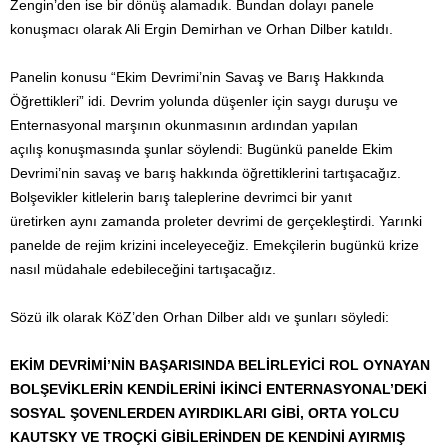
Zengin’den ise bir dönüş alamadık. Bundan dolayı panele
konuşmacı olarak Ali Ergin Demirhan ve Orhan Dilber katıldı.
Panelin konusu “Ekim Devrimi’nin Savaş ve Barış Hakkında
Öğrettikleri” idi. Devrim yolunda düşenler için saygı duruşu ve
Enternasyonal marşının okunmasının ardından yapılan
açılış konuşmasında şunlar söylendi: Bugünkü panelde Ekim
Devrimi’nin savaş ve barış hakkında öğrettiklerini tartışacağız.
Bolşevikler kitlelerin barış taleplerine devrimci bir yanıt
üretirken aynı zamanda proleter devrimi de gerçekleştirdi. Yarınki
panelde de rejim krizini inceleyeceğiz. Emekçilerin bugünkü krize
nasıl müdahale edebileceğini tartışacağız.
Sözü ilk olarak KöZ’den Orhan Dilber aldı ve şunları söyledi:
EKİM DEVRİMİ’NİN BAŞARISINDA BELİRLEYİCİ ROL OYNAYAN
BOLŞEVİKLERİN KENDİLERİNİ İKİNCİ ENTERNASYONAL’DEKİ
SOSYAL ŞOVENLERDEN AYIRDIKLARI GİBİ, ORTA YOLCU
KAUTSKY VE TROÇKİ GİBİLERİNDEN DE KENDİNİ AYIRMIŞ