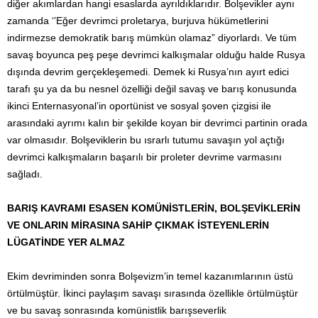
diğer akımlardan hangi esaslarda ayrıldıklarıdır. Bolşevikler aynı
zamanda ‘’Eğer devrimci proletarya, burjuva hükümetlerini
indirmezse demokratik barış mümkün olamaz” diyorlardı. Ve tüm
savaş boyunca peş peşe devrimci kalkışmalar olduğu halde Rusya
dışında devrim gerçekleşemedi. Demek ki Rusya’nın ayırt edici
tarafı şu ya da bu nesnel özelliği değil savaş ve barış konusunda
ikinci Enternasyonal’in oportünist ve sosyal şoven çizgisi ile
arasındaki ayrımı kalın bir şekilde koyan bir devrimci partinin orada
var olmasıdır. Bolşeviklerin bu ısrarlı tutumu savaşın yol açtığı
devrimci kalkışmaların başarılı bir proleter devrime varmasını
sağladı.
BARIŞ KAVRAMI ESASEN KOMÜNİSTLERİN, BOLŞEVİKLERİN
VE ONLARIN MİRASINA SAHİP ÇIKMAK İSTEYENLERİN
LÜGATİNDE YER ALMAZ
Ekim devriminden sonra Bolşevizm’in temel kazanımlarının üstü
örtülmüştür. İkinci paylaşım savaşı sırasında özellikle örtülmüştür
ve bu savaş sonrasında komünistlik barışseverlik