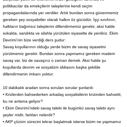
politikacılar da emekçilerin taleplerine kendi seçim
propagandalarında yer verdiler. Artık bundan sonra güvenmemiz
gereken şey sosyalistler olarak halkın öz gücüdür. İşçi sınıfının,
halkların bağımsız taleplerini dillendirmemiz gerekir, aksi halde
sokakta, sandıkta ve silahla yürütülen siyasette de yeniliriz. Ekim
Devrimi’nin bize verdiği ders şudur:
Savaş koşullarının olduğu yerde bizim de savaş siyasetini
yürütmemiz gerekir. Bundan sonra yapmamız gereken madem
savaş var, biz de savaşırız o zaman demek. Aksi halde şu
koşullarda devrim ve sosyalizm iddiasını başka şekilde
dillendirmenin imkanı yoktur.
10 dakikalık aradan sonra sorulan sorular şunlardı:
• Krizlerden bahsederken arkadaş sosyalistlerin krizinden bahsetti,
bu ne anlama geliyor?
• Ekim Devrimi’ndeki savaş talebi ile bugünkü savaş talebi aynı
şeyler midir, farkları nelerdir?
• AKP çözüm sürecini tekrar başlatmak isterse bizim ne yapmamız