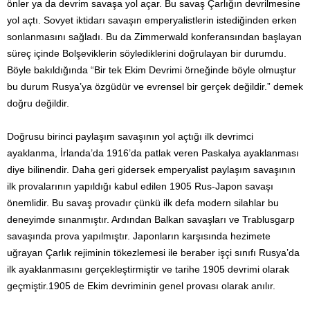
önler ya da devrim savaşa yol açar. Bu savaş Çarlığın devrilmesine
yol açtı. Sovyet iktidarı savaşın emperyalistlerin istediğinden erken
sonlanmasını sağladı. Bu da Zimmerwald konferansından başlayan
süreç içinde Bolşeviklerin söylediklerini doğrulayan bir durumdu.
Böyle bakıldığında “Bir tek Ekim Devrimi örneğinde böyle olmuştur
bu durum Rusya’ya özgüdür ve evrensel bir gerçek değildir.” demek
doğru değildir.
Doğrusu birinci paylaşım savaşının yol açtığı ilk devrimci
ayaklanma, İrlanda’da 1916’da patlak veren Paskalya ayaklanması
diye bilinendir. Daha geri gidersek emperyalist paylaşım savaşının
ilk provalarının yapıldığı kabul edilen 1905 Rus-Japon savaşı
önemlidir. Bu savaş provadır çünkü ilk defa modern silahlar bu
deneyimde sınanmıştır. Ardından Balkan savaşları ve Trablusgarp
savaşında prova yapılmıştır. Japonların karşısında hezimete
uğrayan Çarlık rejiminin tökezlemesi ile beraber işçi sınıfı Rusya’da
ilk ayaklanmasını gerçekleştirmiştir ve tarihe 1905 devrimi olarak
geçmiştir.1905 de Ekim devriminin genel provası olarak anılır.