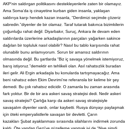
AKP’nin saldırgan politikasını destekleyenlerle zaten bir olamayız.
Ama Soma’da iş cinayetine kurban giden insanla, yaklaşan
saldırıya karşı hendek kazan insanla, “Derdimizi seçimde çözeriz
sabredin.”diyenler de bir olamaz. Taraf tutarak bakınca bizimkilerin
çoğunluğu rahat değil. Diyarbakır, Suruç, Ankara ile devam eden
saldırılarda üzerlerine arkadaşlarının parçaları yağarken sakince
dağılan bir topluluk nasıl olabilir? Nasıl bu tablo karşısında rahat
olunabilir bunu anlamıyorum. Sorun bir amansız saldırının
olmasında değil. Bu şartlarda “Biz iç savaşa yönelmek istemiyoruz,
barış istiyoruz.”demektir en tehlikeli olan. Asıl rahatsızlık buradan
ileri gelir. Ali Ergin arkadaşla bu konularda tartışmayacağız. Ama
beni rahatsız eden Ekim Devrimi’ne referansla bir kelime bir şey
demedi. Bu çok rahatsız edicidir. O zamanla bu zaman arasında
fark yoktur. Bir de bir ara askeri savaş stratejisi dedi. Nedir askeri
savaş stratejisi? Çarlığa karşı da askeri savaş stratejisiyle
savaşalım diyenler vardı, onlar kaybetti. Rusya dünyayı paylaşmak
için öteki emperyalistlerle savaşan bir devletti. Çarın
kazakları Şubat ayaklanması sırasında silahlarını indirmek zorunda
kaldı. Öte yandan Gezi’ye güzelleme yapmak iyi de “Niye şimdi