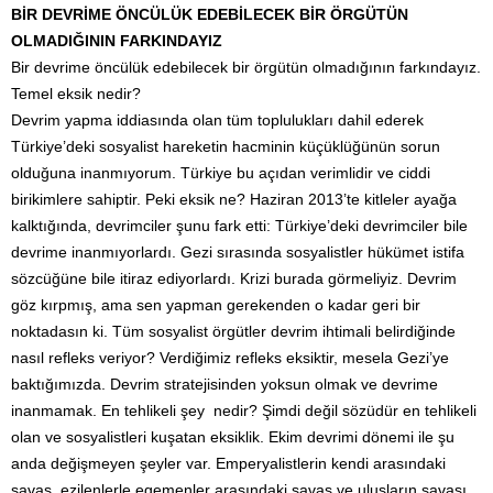
BİR DEVRİME ÖNCÜLÜK EDEBİLECEK BİR ÖRGÜTÜN
OLMADIĞININ FARKINDAYIZ
Bir devrime öncülük edebilecek bir örgütün olmadığının farkındayız.
Temel eksik nedir?
Devrim yapma iddiasında olan tüm toplulukları dahil ederek
Türkiye’deki sosyalist hareketin hacminin küçüklüğünün sorun
olduğuna inanmıyorum. Türkiye bu açıdan verimlidir ve ciddi
birikimlere sahiptir. Peki eksik ne? Haziran 2013’te kitleler ayağa
kalktığında, devrimciler şunu fark etti: Türkiye’deki devrimciler bile
devrime inanmıyorlardı. Gezi sırasında sosyalistler hükümet istifa
sözcüğüne bile itiraz ediyorlardı. Krizi burada görmeliyiz. Devrim
göz kırpmış, ama sen yapman gerekenden o kadar geri bir
noktadasın ki. Tüm sosyalist örgütler devrim ihtimali belirdiğinde
nasıl refleks veriyor? Verdiğimiz refleks eksiktir, mesela Gezi’ye
baktığımızda. Devrim stratejisinden yoksun olmak ve devrime
inanmamak. En tehlikeli şey nedir? Şimdi değil sözüdür en tehlikeli
olan ve sosyalistleri kuşatan eksiklik. Ekim devrimi dönemi ile şu
anda değişmeyen şeyler var. Emperyalistlerin kendi arasındaki
savaş, ezilenlerle egemenler arasındaki savaş ve ulusların savaşı.