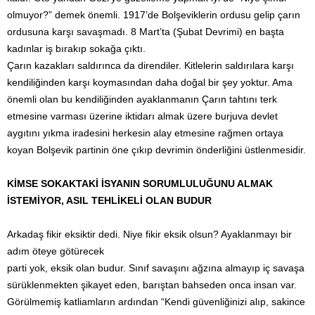
olmuyor?” demek önemli. 1917’de Bolşeviklerin ordusu gelip çarın
ordusuna karşı savaşmadı. 8 Mart’ta (Şubat Devrimi) en başta
kadınlar iş bırakıp sokağa çıktı.
Çarın kazakları saldırınca da direndiler. Kitlelerin saldırılara karşı
kendiliğinden karşı koymasından daha doğal bir şey yoktur. Ama
önemli olan bu kendiliğinden ayaklanmanın Çarın tahtını terk
etmesine varması üzerine iktidarı almak üzere burjuva devlet
aygıtını yıkma iradesini herkesin alay etmesine rağmen ortaya
koyan Bolşevik partinin öne çıkıp devrimin önderliğini üstlenmesidir.
KİMSE SOKAKTAKİ İSYANIN SORUMLULUĞUNU ALMAK
İSTEMİYOR, ASIL TEHLİKELİ OLAN BUDUR
Arkadaş fikir eksiktir dedi. Niye fikir eksik olsun? Ayaklanmayı bir
adım öteye götürecek
parti yok, eksik olan budur. Sınıf savaşını ağzına almayıp iç savaşa
sürüklenmekten şikayet eden, barıştan bahseden onca insan var.
Görülmemiş katliamların ardından “Kendi güvenliğinizi alıp, sakince