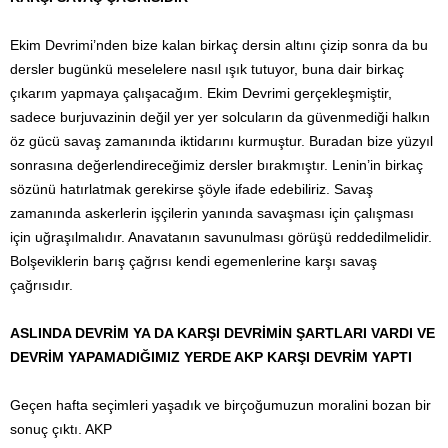
Ekim Devrimi’nden bize kalan birkaç dersin altını çizip sonra da bu
dersler bugünkü meselelere nasıl ışık tutuyor, buna dair birkaç
çıkarım yapmaya çalışacağım. Ekim Devrimi gerçekleşmiştir,
sadece burjuvazinin değil yer yer solcuların da güvenmediği halkın
öz gücü savaş zamanında iktidarını kurmuştur. Buradan bize yüzyıl
sonrasına değerlendireceğimiz dersler bırakmıştır. Lenin’in birkaç
sözünü hatırlatmak gerekirse şöyle ifade edebiliriz. Savaş
zamanında askerlerin işçilerin yanında savaşması için çalışması
için uğraşılmalıdır. Anavatanın savunulması görüşü reddedilmelidir.
Bolşeviklerin barış çağrısı kendi egemenlerine karşı savaş
çağrısıdır.
ASLINDA DEVRİM YA DA KARŞI DEVRİMİN ŞARTLARI VARDI VE
DEVRİM YAPAMADIĞIMIZ YERDE AKP KARŞI DEVRİM YAPTI
Geçen hafta seçimleri yaşadık ve birçoğumuzun moralini bozan bir
sonuç çıktı. AKP