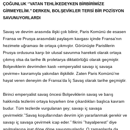
ÇOĞUNLUK ‘’VATAN TEHLİKEDEYKEN BİRBİRİMİZE
GİRMEYELİM.’’ DERKEN, BOLŞEVİKLER TERSİ BİR POZİSYON
SAVUNUYORLARDI
Savaş ve devrim arasında ilişki çok bilinir, Paris Komünü de esasen
Fransa ve Prusya arasındaki paylaşım kavgası içinde Fransa’nın
hezimete uğraması ile ortaya çıkmıştır. Görünüşte Parislilerin
Prusya ordusuna karşı bir ulusal savunma hareketi olarak ortaya
çıkmış olsa da tarihe ilk proletarya diktatörlüğü olarak geçmiştir.
Bolşeviklerin devrimden kastı «emperyalist savaşı iç savaşa
çevirme» kavramıyla yakından ilişkilidir. Zaten Paris Komünü’ne
hayat veren deneyim de Fransa’da İç Savaş olarak tarihe geçmiştir.
Birinci emperyalist savaş öncesi Bolşeviklerin savaş ve barış
hakkında tezlerini ortaya koyarken öne çıkardıkları başlıca kavram
budur. Tüm tezlerde vurgulanan şey; savaşı iç savaşa
çevirmektir.’’Savaş koşullarından devrim için yararlanmak gerekir ve
savaşı iç savaşa çevirmek icap eder.’’ fikrini ’’hayalperest’’ diye
anılmalarına inat döne döne savunmuşlardır. O zamanlarda da