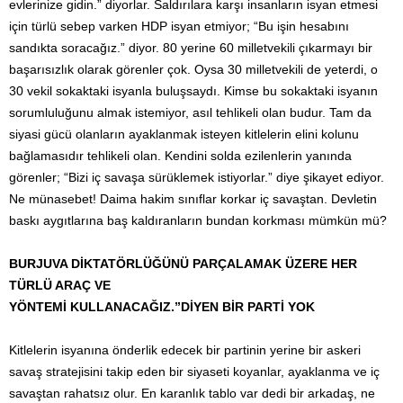
evlerinize gidin.” diyorlar. Saldırılara karşı insanların isyan etmesi
için türlü sebep varken HDP isyan etmiyor; “Bu işin hesabını
sandıkta soracağız.” diyor. 80 yerine 60 milletvekili çıkarmayı bir
başarısızlık olarak görenler çok. Oysa 30 milletvekili de yeterdi, o
30 vekil sokaktaki isyanla buluşsaydı. Kimse bu sokaktaki isyanın
sorumluluğunu almak istemiyor, asıl tehlikeli olan budur. Tam da
siyasi gücü olanların ayaklanmak isteyen kitlelerin elini kolunu
bağlamasıdır tehlikeli olan. Kendini solda ezilenlerin yanında
görenler; “Bizi iç savaşa sürüklemek istiyorlar.” diye şikayet ediyor.
Ne münasebet! Daima hakim sınıflar korkar iç savaştan. Devletin
baskı aygıtlarına baş kaldıranların bundan korkması mümkün mü?
BURJUVA DİKTATÖRLÜĞÜNÜ PARÇALAMAK ÜZERE HER
TÜRLÜ ARAÇ VE
YÖNTEMİ KULLANACAĞIZ.”DİYEN BİR PARTİ YOK
Kitlelerin isyanına önderlik edecek bir partinin yerine bir askeri
savaş stratejisini takip eden bir siyaseti koyanlar, ayaklanma ve iç
savaştan rahatsız olur. En karanlık tablo var dedi bir arkadaş, ne