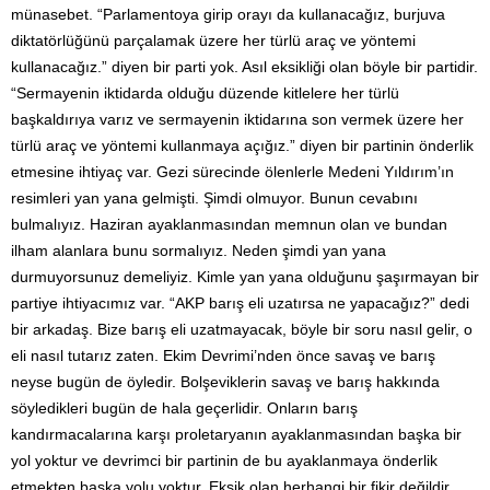
münasebet. “Parlamentoya girip orayı da kullanacağız, burjuva
diktatörlüğünü parçalamak üzere her türlü araç ve yöntemi
kullanacağız.” diyen bir parti yok. Asıl eksikliği olan böyle bir partidir.
“Sermayenin iktidarda olduğu düzende kitlelere her türlü
başkaldırıya varız ve sermayenin iktidarına son vermek üzere her
türlü araç ve yöntemi kullanmaya açığız.” diyen bir partinin önderlik
etmesine ihtiyaç var. Gezi sürecinde ölenlerle Medeni Yıldırım’ın
resimleri yan yana gelmişti. Şimdi olmuyor. Bunun cevabını
bulmalıyız. Haziran ayaklanmasından memnun olan ve bundan
ilham alanlara bunu sormalıyız. Neden şimdi yan yana
durmuyorsunuz demeliyiz. Kimle yan yana olduğunu şaşırmayan bir
partiye ihtiyacımız var. “AKP barış eli uzatırsa ne yapacağız?” dedi
bir arkadaş. Bize barış eli uzatmayacak, böyle bir soru nasıl gelir, o
eli nasıl tutarız zaten. Ekim Devrimi’nden önce savaş ve barış
neyse bugün de öyledir. Bolşeviklerin savaş ve barış hakkında
söyledikleri bugün de hala geçerlidir. Onların barış
kandırmacalarına karşı proletaryanın ayaklanmasından başka bir
yol yoktur ve devrimci bir partinin de bu ayaklanmaya önderlik
etmekten başka yolu yoktur. Eksik olan herhangi bir fikir değildir,