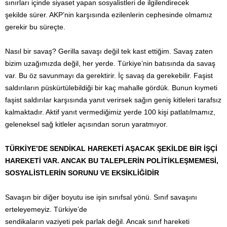
sınırları içinde siyaset yapan sosyalistleri de ilgilendirecek
şekilde sürer. AKP’nin karşısında ezilenlerin cephesinde olmamız
gerekir bu süreçte.
Nasıl bir savaş? Gerilla savaşı değil tek kast ettiğim. Savaş zaten
bizim uzağımızda değil, her yerde. Türkiye’nin batısında da savaş
var. Bu öz savunmayı da gerektirir. İç savaş da gerekebilir. Faşist
saldırıların püskürtülebildiği bir kaç mahalle gördük. Bunun kıymeti
faşist saldırılar karşısında yanıt verirsek sağın geniş kitleleri tarafsız
kalmaktadır. Aktif yanıt vermediğimiz yerde 100 kişi patlatılmamız,
geleneksel sağ kitleler açısından sorun yaratmıyor.
TÜRKİYE’DE SENDİKAL HAREKETİ AŞACAK ŞEKİLDE BİR İŞÇİ
HAREKETİ VAR. ANCAK BU TALEPLERİN POLİTİKLEŞMEMESİ,
SOSYALİSTLERİN SORUNU VE EKSİKLİĞİDİR
Savaşın bir diğer boyutu ise işin sınıfsal yönü. Sınıf savaşını
erteleyemeyiz. Türkiye’de
sendikaların vaziyeti pek parlak değil. Ancak sınıf hareketi