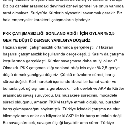
Biz bu özneler arasındaki devrimci özneyi görmeli ve onun yanında
taraf olmalıyız. Suriye’de Kürtlerin siyasetini savunmak gerekir. Biz
hala emperyalist karakterli çatışmaların içindeyiz.
PKK ÇATIŞMASIZLIĞI SONLANDIRDIĞI İÇİN OYLAR % 2,5
GERİYE DÜŞTÜ DERSEK YANILGIYA DÜŞERİZ
Haziran isyanı çatışmasızlık ortamında gerçekleşti. 7 Haziran
başarısı çatışmasızlık koşullarında gerçekleşti. 1 Kasım da çatışma
koşullarında gerçekleşti. Kürtler savaşmasa daha mı iyi olurdu?
Olmazdı. PKK çatışmasızlığı sonlandırdığı için oylar % 2,5 geriye
düştü dersek yanılgıya düşeriz. Çünkü müzakere süreci, barış
süreci değildi. Kürt hareketi içerisinde liberal bir kanat vardır ve
bununla çok uğraşmamız gerekecek. Türk devleti ve AKP ile Kürtler
arasındaki savaş sürüyordu. Biz müzakere sürecinin, mücadele
süreci olduğunu, amacın PKK’yi tasfiye etmek olduğunu, buradan
barış çıkmayacağını söylemiştik. Türkiye içindeki çatışma ne olur
bilemeyiz ama onlar da biliyorlar ki AKP ile bir barış mümkün değil.
Bu savaş sürecek, savaşın ölçeği kayabilir ama sürer. Türkiye