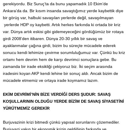
gerekiyordu. Biz Suruç’ta da bunu yapamadık 10 Ekim’de
Ankara’da da. Bir kısım insanda savaştığımız yerde kaybettik diye
bir görüş var, halbuki savaşılan yerlerde değil, savaşılmayan
yerlerde HDP oy kaybetti. Artık herkes farkında ki ortada bir kriz
var. Dünya artık eskisi gibi gidemeyeceğini gördüğümüz bir rotaya
girdi 2008’den itibaren. Dünya 20-30 yıllık bir savaş ve
ayaklanmalar çağına girdi, bizim bu süreçte mücadele ederek
sonucu kendi lehimize çevirme sorumluluğumuz var. Çünkü bu kriz
ortamı hem devrim hem de karşı devrimci sonuçlara gebe. Bu
zamanda bir irade eksikliği çekiyoruz biz. İki seçim arasında
iradesini koyan AKP kendi lehine bir sonuç aldı. Ancak bizim de
mücadele etmemiz ve ortaya irade koymamız lazım.
EKİM DEVRİMİ’NİN BİZE VERDİĞİ DERS ŞUDUR: SAVAŞ
KOŞULLARININ OLDUĞU YERDE BİZİM DE SAVAŞ SİYASETİNİ
YÜRÜTMEMİZ GEREKİR
Burjuvazinin krizi bitmedi çünkü yapısal sorunlarını çözemediler.
Burjuvazi yakın bir ekonomik krizin geldiğinin farkında ve