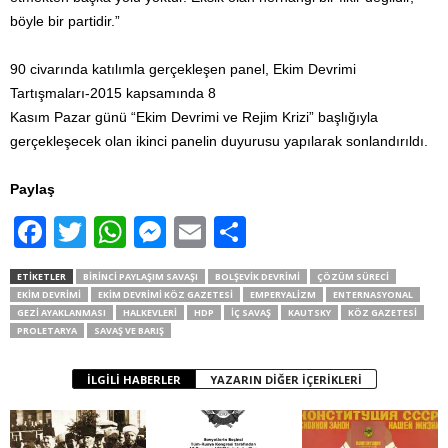
böyle bir partidir.”
90 civarında katılımla gerçekleşen panel, Ekim Devrimi
Tartışmaları-2015 kapsamında 8
Kasım Pazar günü “Ekim Devrimi ve Rejim Krizi” başlığıyla
gerçekleşecek olan ikinci panelin duyurusu yapılarak sonlandırıldı.
Paylaş
F
T
W
M
E
S
a
wi
h
e
m
h
ETIKETLER
BIRINCI PAYLAŞIM SAVAŞI
BOLŞEVIK DEVRIMI
ÇÖZÜM SÜRECI
c
tt
at
ss
ail
ar
EKIM DEVRIMI
EKIM DEVRIMI KÖZ GAZETESI
EMPERYALIZM
ENTERNASYONAL
GEZI AYAKLANMASI
HALKEVLERI
HDP
IÇ SAVAŞ
KAUTSKY
KÖZ GAZETESI
e
er
s
e
e
PROLETARYA
SAVAŞ VE BARIŞ
b
A
n
İLGILI HABERLER
YAZARIN DIĞER İÇERIKLERI
o
p
g
o
p
er