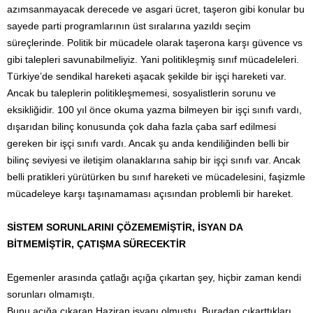
azımsanmayacak derecede ve asgari ücret, taşeron gibi konular bu
sayede parti programlarının üst sıralarına yazıldı seçim
süreçlerinde. Politik bir mücadele olarak taşerona karşı güvence vs
gibi talepleri savunabilmeliyiz. Yani politikleşmiş sınıf mücadeleleri.
Türkiye’de sendikal hareketi aşacak şekilde bir işçi hareketi var.
Ancak bu taleplerin politikleşmemesi, sosyalistlerin sorunu ve
eksikliğidir. 100 yıl önce okuma yazma bilmeyen bir işçi sınıfı vardı,
dışarıdan bilinç konusunda çok daha fazla çaba sarf edilmesi
gereken bir işçi sınıfı vardı. Ancak şu anda kendiliğinden belli bir
bilinç seviyesi ve iletişim olanaklarına sahip bir işçi sınıfı var. Ancak
belli pratikleri yürütürken bu sınıf hareketi ve mücadelesini, faşizmle
mücadeleye karşı taşınamaması açısından problemli bir hareket.
SİSTEM SORUNLARINI ÇÖZEMEMİŞTİR, İSYAN DA
BİTMEMİŞTİR, ÇATIŞMA SÜRECEKTİR
Egemenler arasında çatlağı açığa çıkartan şey, hiçbir zaman kendi
sorunları olmamıştı.
Bunu açığa çıkaran Haziran isyanı olmuştu. Buradan çıkarttıkları