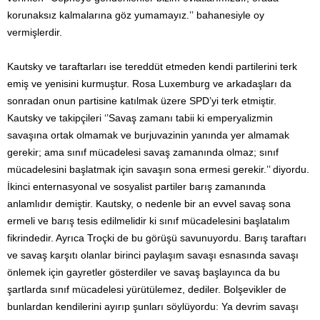
korunaksız kalmalarına göz yumamayız.’’ bahanesiyle oy
vermişlerdir.
Kautsky ve taraftarları ise tereddüt etmeden kendi partilerini terk
emiş ve yenisini kurmuştur. Rosa Luxemburg ve arkadaşları da
sonradan onun partisine katılmak üzere SPD’yi terk etmiştir.
Kautsky ve takipçileri ‘’Savaş zamanı tabii ki emperyalizmin
savaşına ortak olmamak ve burjuvazinin yanında yer almamak
gerekir; ama sınıf mücadelesi savaş zamanında olmaz; sınıf
mücadelesini başlatmak için savaşın sona ermesi gerekir.’’ diyordu.
İkinci enternasyonal ve sosyalist partiler barış zamanında
anlamlıdır demiştir. Kautsky, o nedenle bir an evvel savaş sona
ermeli ve barış tesis edilmelidir ki sınıf mücadelesini başlatalım
fikrindedir. Ayrıca Troçki de bu görüşü savunuyordu. Barış taraftarı
ve savaş karşıtı olanlar birinci paylaşım savaşı esnasında savaşı
önlemek için gayretler gösterdiler ve savaş başlayınca da bu
şartlarda sınıf mücadelesi yürütülemez, dediler. Bolşevikler de
bunlardan kendilerini ayırıp şunları söylüyordu: Ya devrim savaşı