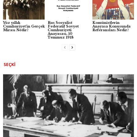
k
Yüz yıllık
Rus Sosyalist
Komünistlerin
Cumhuriyet’in Gerçek
Federatif Sovyet
Anayasa Konusunda
Mirası Nedir?
Cumhuriyeti
Referansları Nedir?
Anayasası, 10
Temmuz 1918
SEÇKI