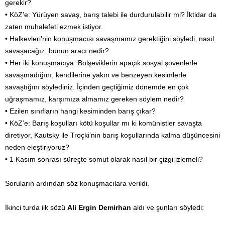
gerekir?
• KöZ’e: Yürüyen savaş, barış talebi ile durdurulabilir mi? İktidar da
zaten muhalefeti ezmek istiyor.
• Halkevleri’nin konuşmacısı savaşmamız gerektiğini söyledi, nasıl
savaşacağız, bunun aracı nedir?
• Her iki konuşmacıya: Bolşeviklerin apaçık sosyal şovenlerle
savaşmadığını, kendilerine yakın ve benzeyen kesimlerle
savaştığını söylediniz. İçinden geçtiğimiz dönemde en çok
uğraşmamız, karşımıza almamız gereken söylem nedir?
• Ezilen sınıfların hangi kesiminden barış çıkar?
• KöZ’e: Barış koşulları kötü koşullar mı ki komünistler savaşta
diretiyor, Kautsky ile Troçki’nin barış koşullarında kalma düşüncesini
neden eleştiriyoruz?
• 1 Kasım sonrası süreçte somut olarak nasıl bir çizgi izlemeli?
Soruların ardından söz konuşmacılara verildi.
İkinci turda ilk sözü
Ali Ergin Demirhan
aldı ve şunları söyledi: