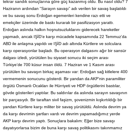
tekrar sandık sonuçlarına göre güç kazanmış oldu. Bu nasıl oldu? 7
Haziranın ardından “Sarayın savaşı” adı verilen bir savaş başlatıldı
ve bu savaş sonu Erdoğan egemenleri kendine razı etti ve
emekçiler üzerinde de baskı kurarak bir pasifizasyon yarattı.
Erdoğan aslında halkın hoşnutsuzluklarını giderecek hareketler
yapmadı, ancak IŞİD’e karşı mücadele kapsamında 22 Temmuz’da
ABD ile anlaşma yapıldı ve IŞİD adı altında Kürtlere ve solculara
karşı operasyonlar başladı. Bu operasyon dalgasını ağır bir sansür
dalgası izledi, yürütülen bu siyaset sonucu iki seçim arası
Türkiye’de 700 küsur insan öldü. 7 Haziran ve 1 Kasım arası
yürütülen bu savaşın birkaç aşaması var: Erdoğan sağ kitlelere 400
vermemenin sonucunu gösterdi. Bir yandan da AKP’nin paramiliter
örgütü Osmanlı Ocakları ile Hürriyeti ve HDP örgütlerini bastılar,
gövde gösterileri yaptılar. Bu saldırılar da aslında sarayın savaşının
bir parçasıydı. Bir taraftan sivil faşizm, şovenizmin kışkırtıldığı bir
yandan Kürtlere karşı militer bir savaş yürütüldü. Aslında devrim ya
da karşı devrimin şartları vardı ve devrim yapamadığımız yerde
AKP karşı devrim yaptı. Sonuçlara bakalım: Eğer bize savaşı
dayatıyorlarsa bizim de buna karşı savaş politikasını takınmamız