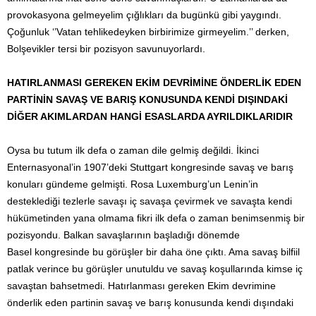
provokasyona gelmeyelim çığlıkları da bugünkü gibi yaygındı.
Çoğunluk ‘’Vatan tehlikedeyken birbirimize girmeyelim.’’ derken,
Bolşevikler tersi bir pozisyon savunuyorlardı.
HATIRLANMASI GEREKEN EKİM DEVRİMİNE ÖNDERLİK EDEN
PARTİNİN SAVAŞ VE BARIŞ KONUSUNDA KENDİ DIŞINDAKİ
DİĞER AKIMLARDAN HANGİ ESASLARDA AYRILDIKLARIDIR
Oysa bu tutum ilk defa o zaman dile gelmiş değildi. İkinci
Enternasyonal’in 1907’deki Stuttgart kongresinde savaş ve barış
konuları gündeme gelmişti. Rosa Luxemburg’un Lenin’in
desteklediği tezlerle savaşı iç savaşa çevirmek ve savaşta kendi
hükümetinden yana olmama fikri ilk defa o zaman benimsenmiş bir
pozisyondu. Balkan savaşlarının başladığı dönemde
Basel kongresinde bu görüşler bir daha öne çıktı. Ama savaş bilfiil
patlak verince bu görüşler unutuldu ve savaş koşullarında kimse iç
savaştan bahsetmedi. Hatırlanması gereken Ekim devrimine
önderlik eden partinin savaş ve barış konusunda kendi dışındaki