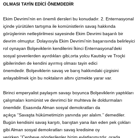
OLMASI TAYİN EDİCİ ÖNEMDEDİR
Ekim Devrimi’nin en önemli dersleri bu konudadır. 2. Enternasyonal
içinde yürütülen tartışma ile komünistlerin savaş hakkında
görüşlerinin netleştirilmesi sayesinde Ekim Devrimi başarılı bir
devrim olmuştur. Dolayısıyla Ekim Devrimi’nin başarısında belirleyici
rol oynayan Bolşeviklerin kendilerini İkinci Enternasyonal’deki
sosyal şovenlerden ayırdıkları gibi,orta yolcu Kautsky ve Troçki
gibilerinden de kendini ayırmış olması tayin edici
önemdedir. Bolşeviklerin savaş ve barış hakkındaki çizgisini
anlayabilmek için bu noktaların altını çizmekte yarar var.
Birinci emperyalist paylaşım savaşı boyunca Bolşeviklerin yaptıkları
çalışmaları komünist ve devrimci bir muhteva ile doldurmaları
önemlidir. Esasında Alman sosyal demokratları da
açıkça ‘’Savaşta hükümetimizin yanında yer alalım.’’ demediler.
Bugün kendisini savaş karşıtı, barıştan yana ilan eden pek çokları
gibi Alman sosyal demokratları savaş kredisine oy
verirken ‘’Cepheye gönderilenler bizim evlatlarımızdır, orada