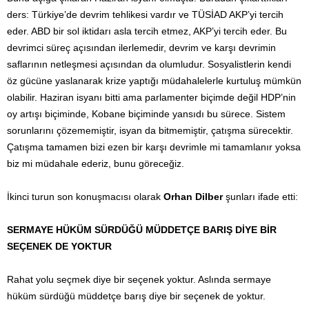
ders: Türkiye’de devrim tehlikesi vardır ve TÜSİAD AKP’yi tercih
eder. ABD bir sol iktidarı asla tercih etmez, AKP’yi tercih eder. Bu
devrimci süreç açısından ilerlemedir, devrim ve karşı devrimin
saflarının netleşmesi açısından da olumludur. Sosyalistlerin kendi
öz gücüne yaslanarak krize yaptığı müdahalelerle kurtuluş mümkün
olabilir. Haziran isyanı bitti ama parlamenter biçimde değil HDP’nin
oy artışı biçiminde, Kobane biçiminde yansıdı bu sürece. Sistem
sorunlarını çözememiştir, isyan da bitmemiştir, çatışma sürecektir.
Çatışma tamamen bizi ezen bir karşı devrimle mi tamamlanır yoksa
biz mi müdahale ederiz, bunu göreceğiz.
İkinci turun son konuşmacısı olarak
Orhan Dilber
şunları ifade etti:
SERMAYE HÜKÜM SÜRDÜĞÜ MÜDDETÇE BARIŞ DİYE BİR
SEÇENEK DE YOKTUR
Rahat yolu seçmek diye bir seçenek yoktur. Aslında sermaye
hüküm sürdüğü müddetçe barış diye bir seçenek de yoktur.