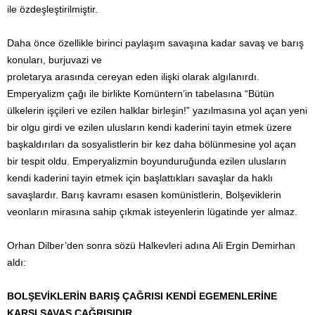
ile özdeşleştirilmiştir.
Daha önce özellikle birinci paylaşım savaşına kadar savaş ve barış
konuları, burjuvazi ve
proletarya arasında cereyan eden ilişki olarak algılanırdı.
Emperyalizm çağı ile birlikte Komüntern’in tabelasına “Bütün
ülkelerin işçileri ve ezilen halklar birleşin!” yazılmasına yol açan yeni
bir olgu girdi ve ezilen ulusların kendi kaderini tayin etmek üzere
başkaldırıları da sosyalistlerin bir kez daha bölünmesine yol açan
bir tespit oldu. Emperyalizmin boyunduruğunda ezilen ulusların
kendi kaderini tayin etmek için başlattıkları savaşlar da haklı
savaşlardır. Barış kavramı esasen komünistlerin, Bolşeviklerin
veonların mirasına sahip çıkmak isteyenlerin lügatinde yer almaz.
Orhan Dilber’den sonra sözü Halkevleri adına Ali Ergin Demirhan
aldı:
BOLŞEVİKLERİN BARIŞ ÇAĞRISI KENDİ EGEMENLERİNE
KARŞI SAVAŞ ÇAĞRISIDIR