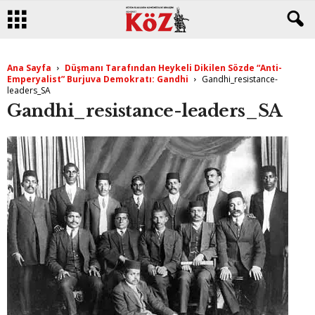
Ana Sayfa
Düşmanı Tarafından Heykeli Dikilen Sözde “Anti-
Emperyalist” Burjuva Demokratı: Gandhi
Gandhi_resistance-
leaders_SA
Gandhi_resistance-leaders_SA