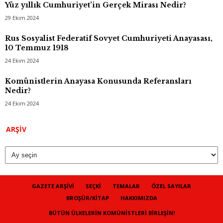
Yüz yıllık Cumhuriyet’in Gerçek Mirası Nedir?
29 Ekim 2024
Rus Sosyalist Federatif Sovyet Cumhuriyeti Anayasası,
10 Temmuz 1918
24 Ekim 2024
Komünistlerin Anayasa Konusunda Referansları
Nedir?
24 Ekim 2024
Arşiv
ARŞIV
GAZETE ARŞIVI
SEÇKI
TEMALAR
ÖZEL SAYILAR
BROŞÜR/KITAP
HAKKIMIZDA
BÜTÜN ÜLKELERIN KOMÜNISTLERI BIRLEŞIN!