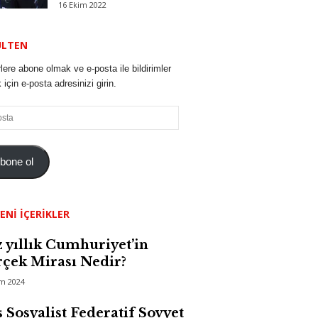
16 Ekim 2022
ÜLTEN
lere abone olmak ve e-posta ile bildirimler
için e-posta adresinizi girin.
bone ol
ENI İÇERIKLER
 yıllık Cumhuriyet’in
çek Mirası Nedir?
im 2024
 Sosyalist Federatif Sovyet