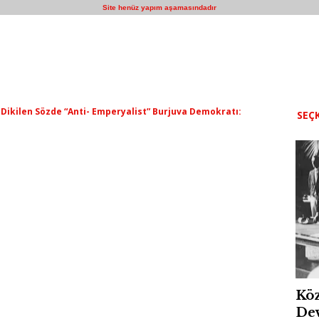
Site henüz yapım aşamasındadır
Dikilen Sözde “Anti- Emperyalist” Burjuva Demokratı:
SEÇK
Köz
Dev