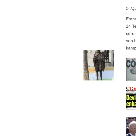
24 Ağu
Emper
24 Te
süren
son b
kampı