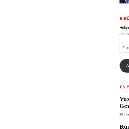
E-B
Haber
almak 
E-
posta
A
EN Y
Yüz
Ger
29 Ek
Rus