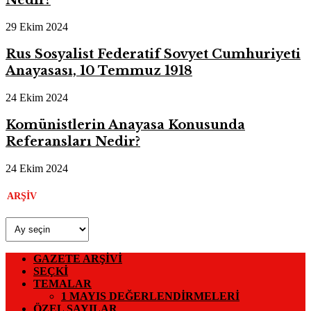
Nedir?
29 Ekim 2024
Rus Sosyalist Federatif Sovyet Cumhuriyeti
Anayasası, 10 Temmuz 1918
24 Ekim 2024
Komünistlerin Anayasa Konusunda
Referansları Nedir?
24 Ekim 2024
ARŞIV
Arşiv
GAZETE ARŞIVI
SEÇKI
TEMALAR
1 MAYIS DEĞERLENDIRMELERI
ÖZEL SAYILAR