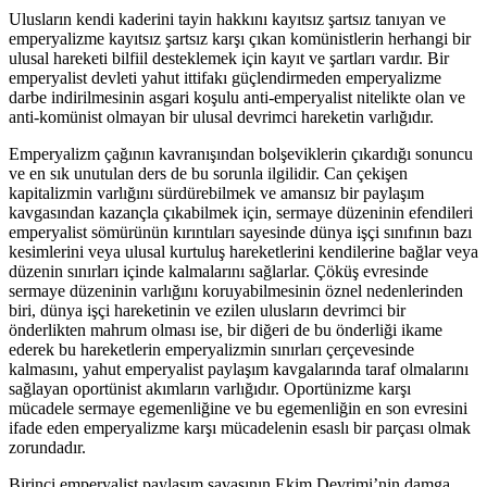
Ulusların kendi kaderini tayin hakkını kayıtsız şartsız tanıyan ve
emperyalizme kayıtsız şartsız karşı çıkan komünistlerin herhangi bir
ulusal hareketi bilfiil desteklemek için kayıt ve şartları vardır. Bir
emperyalist devleti yahut ittifakı güçlendirmeden emperyalizme
darbe indirilmesinin asgari koşulu anti-emperyalist nitelikte olan ve
anti-komünist olmayan bir ulusal devrimci hareketin varlığıdır.
Emperyalizm çağının kavranışından bolşeviklerin çıkardığı sonuncu
ve en sık unutulan ders de bu sorunla ilgilidir. Can çekişen
kapitalizmin varlığını sürdürebilmek ve amansız bir paylaşım
kavgasından kazançla çıkabilmek için, sermaye düzeninin efendileri
emperyalist sömürünün kırıntıları sayesinde dünya işçi sınıfının bazı
kesimlerini veya ulusal kurtuluş hareketlerini kendilerine bağlar veya
düzenin sınırları içinde kalmalarını sağlarlar. Çöküş evresinde
sermaye düzeninin varlığını koruyabilmesinin öznel nedenlerinden
biri, dünya işçi hareketinin ve ezilen ulusların devrimci bir
önderlikten mahrum olması ise, bir diğeri de bu önderliği ikame
ederek bu hareketlerin emperyalizmin sınırları çerçevesinde
kalmasını, yahut emperyalist paylaşım kavgalarında taraf olmalarını
sağlayan oportünist akımların varlığıdır. Oportünizme karşı
mücadele sermaye egemenliğine ve bu egemenliğin en son evresini
ifade eden emperyalizme karşı mücadelenin esaslı bir parçası olmak
zorundadır.
Birinci emperyalist paylaşım savaşının Ekim Devrimi’nin damga