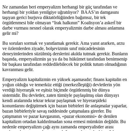
Ne zamandan beri emperyalizm herhangi bir güç tarafından ve
herhangi bir yoldan yenilgiye uğratılıyor? BAAS’ın damgasını
taşıyan gerici burjuva diktatörlüğünden bağımsız, bir tek
örgütlenmesi bile olmayan “Irak halkının” Koalisyon’a askerî bir
darbe vurması nesnel olarak emperyalizmin darbe alması anlamına
gelir mi?
Bu soruları sormak ve yanıtlamak gerekir. Ama yanıt ararken, arzu
ve özlemlerden ziyade, bolşevizmin sınıf mücadelesinin
deneyimlerinden süzülmüş derslerini akılda tutmak gerekir. Bunların
başında, emperyalizmin şu ya da bu hükümet tarafından benimsenip
bir başkası tarafından reddedilebilecek bir politik tutum olmadığının
kavranması gelir.
Emperyalizm kapitalizmin en yüksek aşamasıdır; finans kapitalin en
yoğun olduğu ve temerküz ettiği (merkezîleştiği) devletlerin yön
verdiği hiyerarşik ve eşitsiz biçimde örgütlenmiş bir dünya
sistemidir. Bu devletler, zaten tümüyle paylaşılmış olan dünyayı
kendi aralarında tekrar tekrar paylaşmak ve hiyerarşideki
konumlarını değiştirmek için bazan birbirleri ile anlaşmalar yaparlar,
bazan birbirleriyle savaş raddesinde çatışmalara girerler. Bu
çatışmanın ve pazar kavgasının, «pazar ekonomisi» de denilen
kapitalizm ortadan kaldırılmadan sona ermesi mümkün değildir. Bu
nedenle emperyalizm çağı aynı zamanda emperyalistler arası