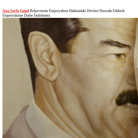
Ana Sayfa
Genel
Bolşevizmin Emperyalizm Hakkındaki Dersleri Hasıraltı Edilerek
Emperyalizme Darbe İndirilemez