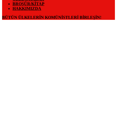
BROŞÜR/KITAP
HAKKIMIZDA
BÜTÜN ÜLKELERIN KOMÜNISTLERI BIRLEŞIN!