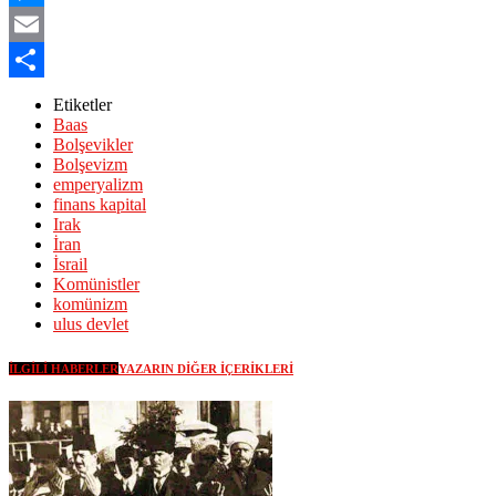
Messenger
Email
Share
Etiketler
Baas
Bolşevikler
Bolşevizm
emperyalizm
finans kapital
Irak
İran
İsrail
Komünistler
komünizm
ulus devlet
İLGILI HABERLER
YAZARIN DIĞER İÇERIKLERI