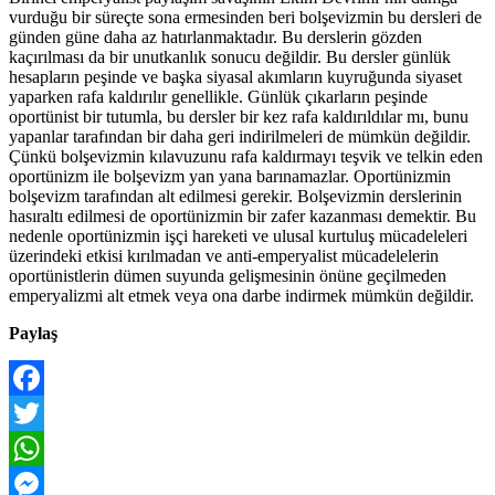
vurduğu bir süreçte sona ermesinden beri bolşevizmin bu dersleri de
günden güne daha az hatırlanmaktadır. Bu derslerin gözden
kaçırılması da bir unutkanlık sonucu değildir. Bu dersler günlük
hesapların peşinde ve başka siyasal akımların kuyruğunda siyaset
yaparken rafa kaldırılır genellikle. Günlük çıkarların peşinde
oportünist bir tutumla, bu dersler bir kez rafa kaldırıldılar mı, bunu
yapanlar tarafından bir daha geri indirilmeleri de mümkün değildir.
Çünkü bolşevizmin kılavuzunu rafa kaldırmayı teşvik ve telkin eden
oportünizm ile bolşevizm yan yana barınamazlar. Oportünizmin
bolşevizm tarafından alt edilmesi gerekir. Bolşevizmin derslerinin
hasıraltı edilmesi de oportünizmin bir zafer kazanması demektir. Bu
nedenle oportünizmin işçi hareketi ve ulusal kurtuluş mücadeleleri
üzerindeki etkisi kırılmadan ve anti-emperyalist mücadelelerin
oportünistlerin dümen suyunda gelişmesinin önüne geçilmeden
emperyalizmi alt etmek veya ona darbe indirmek mümkün değildir.
Paylaş
Facebook
Twitter
WhatsApp