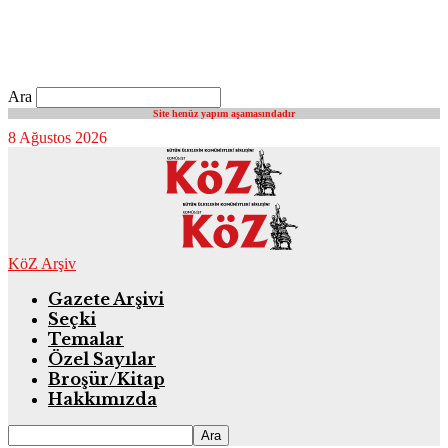
Ara
Site henüz yapım aşamasındadır
8 Ağustos 2026
KöZ Arşiv
Gazete Arşivi
Seçki
Temalar
Özel Sayılar
Broşür/Kitap
Hakkımızda