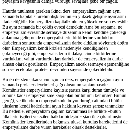
paylaşım kavgasının damga vurduğu savaşlara gebe bir çağdır.
Hatırda tutulması gereken ikinci ders, emperyalizm çağının aynı
zamanda kapitalist üretim ilişkilerinin en yüksek gelişme aşamasını
ifade ettiğidir. Emperyalizm kapitalizmin en yüksek ve son evresidir.
Bu aynı zamanda bir çöküş evresi demektir. Ama bu saptama, ne
emperyalizm evresinde sermaye düzeninin kendi kendine çökeceği
anlamına gelir; ne de emperyalistlerin birbirlerine vurdukları
darbelerin sonucunda emperyalizmin darbe aldığını söylemek doğru
olur. Emperyalizm kendi krizleri nedeniyle kendiliğinden
çökmeyeceği gibi, emperyalistlerin it dalaşı içinde birbirlerine
vurdukları, yahut vurdurdukları darbeler de emperyalizmin darbe
alması olarak görülemez. Emperyalizm ancak sermaye egemenliğine
son verecek olan proleter devrimleri sayesinde çökertilebilir.
Bu iki dersten çıkarsanan üçüncü ders, emperyalizm çağının aynı
zamanda proleter devrimleri çağı oluşunun saptanmasıdır.
Komünistler emperyalizme kayıtsız şartsız karşı duran tümüyle ve
sonuna kadar emperyalizme karşı olan bir tutumu benimser. Bunun
gereği, ve ilk adımı emperyalizmin boyunduruğu altındaki bütün
ulusların kendi kaderlerini tayin hakkını kayıtsız şartsız tanımaktır.
Bu nedenle, emperyalizm çağının kavranması ile birlikte «bütün
ülkelerin işçileri ve ezilen halklar birleşin!» şiarı öne çıkarılmıştır.
Komünistler kendilerinden bağımsız ulusal kurtuluş hareketlerini de
emperyalizme darbe vuran hareketler olarak desteklerler.