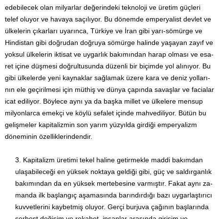
edebilecek olan milyarlar değerindeki teknoloji ve üre­tim güçleri
telef oluyor ve havaya saçılıyor. Bu dönemde em­perya­list devlet ve
ülkelerin çıkarları uyarınca, Türkiye ve İran gibi yarı-sömürge ve
Hindistan gibi doğrudan doğruya sömürge ha­linde yaşayan zayıf ve
yoksul ülkelerin iktisat ve uygarlık bakı­mından harap olması ve esa­
ret içine düşmesi doğrultu­sunda düzenli bir biçimde yol alınıyor. Bu
gibi ülkelerde yeni kaynaklar sağlamak üzere kara ve deniz yolları­
nın ele geçiril­mesi için müthiş ve dünya çapında savaşlar ve facia­lar
icat e­di­liyor. Böylece aynı ya da başka millet ve ülkelere men­sup
mil­yonlarca emekçi ve köylü sefalet içinde mahvediliyor. Bütün bu
gelişme­ler kapitalizmin son yarım yüzyılda girdiği emperya­lizm
dönemi­nin özelliklerindendir.
Kapitalizm üretimi tekel haline getirmekle maddi bakımdan
ulaşabi­leceği en yüksek noktaya geldiği gibi, güç ve saldırgan­lık
bakımından da en yüksek mertebesine varmıştır. Fakat aynı za­
manda ilk başlangıç aşamasında barındırdığı bazı uygarlaş­tı­­rıcı
kuvvetlerini kaybetmiş oluyor. Gerçi burjuva ça­ğının baş­la­­rında
serbest değişim ve rekabet, insanlar arasında girişim ve