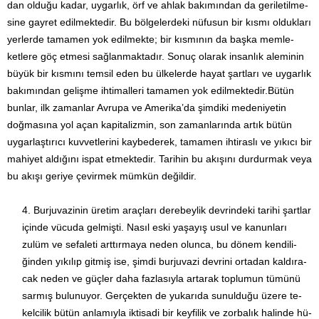
dan olduğu kadar, uygarlık, örf ve ahlak bakımından da geriletilme­
sine gayret edilmektedir. Bu bölgelerdeki nüfusun bir kısmı olduk­ları
yer­lerde tamamen yok edilmekte; bir kısmının da başka memle­
ketlere göç etmesi sağlanmaktadır. Sonuç olarak insanlık ale­minin
büyük bir kısmını temsil eden bu ülkelerde hayat şartları ve uygarlık
bakımından gelişme ihtimalleri tamamen yok edil­mektedir.Bütün
bunlar, ilk zamanlar Avrupa ve Amerika’da şim­diki medeniyetin
doğmasına yol açan kapitalizmin, son zaman­larında artık bütün
uygarlaştırıcı kuvvetlerini kaybederek, ta­mamen ihtiraslı ve yıkıcı bir
mahiyet aldığını ispat etmektedir. Tarihin bu akışını durdurmak veya
bu akışı geriye çevirmek mümkün değildir.
Burjuvazinin üretim araçları derebeylik devrindeki tarihi şart­lar
içinde vücuda gelmişti. Nasıl eski yaşayış usul ve kanunları
zulüm ve sefaleti arttırmaya neden olunca, bu dönem kendili­
ğinden yıkılıp gitmiş ise, şimdi burjuvazi devrini ortadan kaldı­ra­
cak neden ve güçler daha fazlasıyla artarak toplumun tümü­nü
sarmış bulunuyor. Gerçekten de yukarıda sunulduğu üzere te­­
kelcilik bütün anlamıyla iktisadi bir keyfilik ve zorbalık halinde hü­