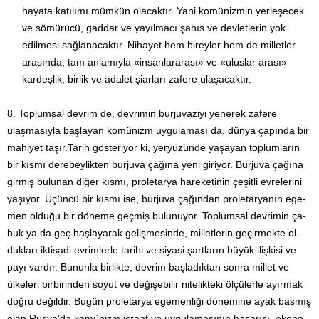
hayata katılımı mümkün olacaktır. Yani komünizmin yer­leşecek
ve sömürücü, gad­dar ve yayılmacı şahıs ve devlet­le­rin yok
edilmesi sağlanacaktır. Nihayet hem bireyler hem de milletler
arasında, tam anla­mıyla «insanlararası» ve «uluslar arası»
kardeşlik, birlik ve adalet şi­arları zafere ulaşacak­tır.
8. Toplumsal devrim de, devrimin burjuvaziyi yenerek zafere
ulaşma­sıyla başlayan komünizm uygulaması da, dünya çapın­da bir
mahiyet taşır.Tarih gösteriyor ki, yeryüzünde yaşayan top­lumların
bir kısmı derebeylikten burjuva çağına yeni giriyor. Burjuva çağına
girmiş bulunan diğer kısmı, proletarya hareketi­nin çeşitli evrelerini
yaşıyor. Üçüncü bir kısmı ise, burjuva ça­ğından proletaryanın ege­
men olduğu bir döneme geçmiş bulu­nuyor. Toplumsal devrimin ça­
buk ya da geç başlayarak geliş­mesinde, milletlerin geçirmekte ol­
dukları iktisadi evrimlerle ta­rihi ve siyasi şartların büyük ilişkisi ve
payı vardır. Bununla bir­likte, devrim başladıktan sonra millet ve
ülkeleri birbirinden so­yut ve değişebilir nitelikteki ölçülerle ayırmak
doğru değildir. Bugün proletarya egemenliği dönemine ayak basmış
olan Rus­ya’da komünizm icraat ve uygulamasının başarısı, ekono­