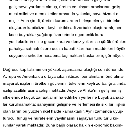
gelişmeye yardımcı olmuş, üretim ve ulaşım araçla­rının ge­liş­­
mesi millet ve memleketler arasında yakınlaşmaya hizmet et­­
miştir. Ama şimdi, üretim kurumlarının birleşmeleriyle bir tekel
oluşturan kapitalizm, keyfi bir iktisadi zorbalık oluştu­rarak, her­
kese buyruklar yağdırıp üzerlerinde egemenlik kuru­
yor.Tekellerin eline geçen kara ve deniz yolları ise çürük ürün­leri
pahalıya satmak üzere ucuza kapattıkları ham maddeleri büyük
soyguncu şirketler hesabına taşımaktan başka bir iş görmüyor.
Doğrusu kapitalizmin en yüksek aşamasına ulaştığı son dö­nemde,
Avrupa ve Amerika’da ortaya çıkan iktisadi bunalımla­rın önü alına­
mayarak işçilerin üretken güçlerinin tekellerin keyfi zor­balığı altında
ezilip azaltılmasına çalışılmaktadır. Asya ve Afrika’nın gelişmemiş
ülkelerinde küçük zanaatlar imha edilir­ken yerlerine büyük zanaat­
lar kurulmamakta; sanayiinin ge­lişme ve ilerlemesi ile sıkı bir ilişkisi
olan tarım bu yüzden ilkel halde kalmaktadır. Aynı zamanda uyuş­
turucu, fuhuş ve hurafe­lerin yayılmasını sağlayan türlü türlü ku­
rumlar yaratılmaktadır. Buna bağlı olarak halkın ekonomik bakım­