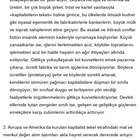
üretim, bir çok büyük şir­ket, tröst ve kartel vasıta­sıyla
«kapitalistlerin tekeli» haline girince, bu ülkelerde iktisadi kudret
gibi siyasal egemenlik de fabrikatörlerle bankerlerin, bü­yük mülk
ve toprak sahiplerinin eline geçiyor. Bu asalak ve ihti­raslı sınıflar
bütün insanlık aleminin kaderiyle oyna­maya başlı­yorlar. Küçük
zanaatkarlar ise, işlerini ilerletmekten aciz; köy­lüler topraklarını
işlemekten aciz bir halde hayatın en ağır ihti­yaçları altında
eziliyorlar. Gittikçe yoksullaşarak kol kuvvetleri­ni emek pazarına
çıkarıp, ücretli fabrika ve tarım işçilerine dö­nü­şü­yorlar. Böylece
ücretliler (proletarya) şehir ve köylerde sü­rekli arta­rak,
kendilerini sömüren yağmacı kapitalistlere düş­man bir sınıfa
dönüşüyor; bir sınıfsal duygu ve terbiyenin yön verdiği
faaliyetlerle örgütlenmelerini gittikçe kuvvetlendiriyorlar. Devleti
ellerinde tutan zenginler sınıfı ise, gelişen ve geliştikçe güçle­nen
emekçilere karşı zulümlerini arttırdıkça arttırıyor.
2. Avrupa ve Amerika’da kurulan kapitalist tekel etrafındaki mal ve
menkul değer alım satımları akla hayret verecek derecede artıyor.