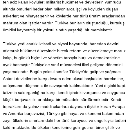
ten aciz kalan köylüler; militarist hükümet ve devletlerin yumruğu
altında ömürleri he­der olan milyonlarca işçi ve köylüden oluşan
askerler; ve niha­yet şehir ve köylerde her türlü üretim araçlarından
mahrum olan işsizler vardır. Türkiye bunların oluşturduğu, kurtuluş
ümi­dini kaybetmiş bir yoksul sınıfın yaşadığı bir memlekettir.
Türkiye yedi asırlık iktisadi ve siyasi hayatında, hanedan devrini
atlatarak hükümet düzeyinde birçok reform ve düzenle­meye maruz
kalıp, bugünkü biçimi ve yönetim tarzıyla burjuva demokrasisine
ayak basmıştır.Türkiye’de sınıf mücadelesi ilkel gelişme dönemini
yaşamaktadır. Bugün yoksul sınıflar Türki­ye’de galip ve yağmacı
Antant devletlerine karşı devam eden ulusal başkaldırı hareketine,
«düşmanın düşmanı» ile savaşarak katılmaktadır. Yani dıştaki kapi­
talizmin saldırganlığına karşı, kendi içindeki vurguncu ve soyguncu
küçük burjuvazi ile ortak­laşa bir mücadele sürdürmektedir. Kendi
topraklarında yalnız maddi çıkarlara dayanan ilişkiler kuran Avrupa
ve Amerika bur­juvazisi, Türkiye gibi hayat ve ekonomi bakımından
zayıf ülkele­rin sınırlarındaki her türlü koruyucu ve engelleyici tedbiri
kal­dırmaktadır. Bu ülkeleri kendilerine gelir getiren birer çiftlik ve