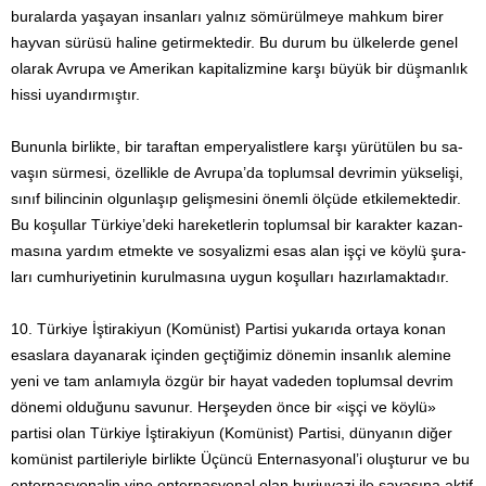
buralarda yaşayan insanları yalnız sömürülmeye mahkum birer
hayvan sürüsü haline getirmektedir. Bu durum bu ülkeler­de ge­nel
olarak Avrupa ve Amerikan kapitalizmine karşı büyük bir düşmanlık
hissi uyandırmıştır.
Bununla birlikte, bir taraftan emperyalistlere karşı yürütülen bu sa­
vaşın sürmesi, özellikle de Avrupa’da toplumsal devrimin yükselişi,
sınıf bilincinin olgunlaşıp gelişmesini önemli ölçüde etkilemektedir.
Bu koşullar Türkiye’deki hareketlerin toplumsal bir karakter kazan­
masına yardım etmekte ve sosyalizmi esas alan işçi ve köylü şura­
ları cumhuriyetinin kurulmasına uygun koşulları hazırlamaktadır.
10. Türkiye İştirakiyun (Komünist) Partisi yukarıda ortaya konan
esas­lara dayanarak içinden geçtiğimiz dönemin insanlık ale­mine
yeni ve tam anlamıyla özgür bir hayat vadeden toplumsal devrim
dönemi olduğunu savunur. Herşeyden önce bir «işçi ve köylü»
partisi olan Türkiye İştirakiyun (Komünist) Partisi, dünya­nın diğer
komünist partileriyle birlikte Üçüncü Enternasyonal’i oluşturur ve bu
enter­nasyonalin yine enternasyonal olan burju­vazi ile savaşına aktif