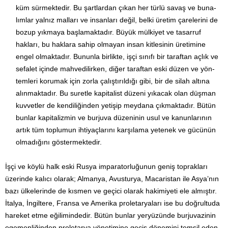
küm sürmektedir. Bu şart­lardan çıkan her türlü savaş ve bu­na­
lımlar yalnız malları ve insan­ları değil, belki üretim çarelerini de
bozup yıkmaya başlamaktadır. Büyük mülkiyet ve tasarruf
hakları, bu haklara sahip olmayan insan kitlesinin üretimine
engel olmaktadır. Bununla birlikte, işçi sınıfı bir taraftan açlık ve
sefalet içinde mahvedilirken, diğer taraftan eski düzen ve yön­
temleri korumak için zorla çalıştırıldığı gibi, bir de si­lah al­tına
alınmaktadır. Bu suretle kapitalist düzeni yıkacak olan düşman
kuvvetler de kendiliğinden yetişip meydana çıkmakta­dır. Bütün
bunlar kapitalizmin ve burjuva düzeninin usul ve kanunlarının
artık tüm toplumun ihtiyaçlarını karşılama yetenek ve gücünün
ol­madığını göstermektedir.
İşçi ve köylü halk eski Rusya imparatorluğunun geniş toprakla­rı
üzerinde kalıcı olarak; Almanya, Avusturya, Macaristan ile As­ya’nın
bazı ülkelerinde de kısmen ve geçici olarak hakimiyeti ele almıştır.
İtalya, İngiltere, Fransa ve Amerika proletaryaları ise bu doğrultuda
hareket etme eğilimindedir. Bütün bunlar yer­yüzünde burjuvazinin
egemenliğinden proletarya yönetimine geçiş dönemini temsil eden