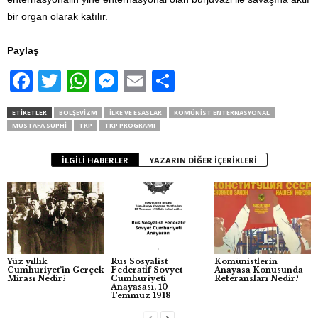
bir organ olarak katılır.
Paylaş
F
T
W
M
E
S
a
wi
h
e
m
h
ETIKETLER
BOLŞEVIZM
ILKE VE ESASLAR
KOMÜNIST ENTERNASYONAL
c
tt
at
ss
ail
ar
MUSTAFA SUPHI
TKP
TKP PROGRAMI
e
er
s
e
e
İLGILI HABERLER
YAZARIN DIĞER İÇERIKLERI
b
A
n
o
p
g
o
p
er
k
Yüz yıllık
Rus Sosyalist
Komünistlerin
Cumhuriyet’in Gerçek
Federatif Sovyet
Anayasa Konusunda
Mirası Nedir?
Cumhuriyeti
Referansları Nedir?
Anayasası, 10
Temmuz 1918