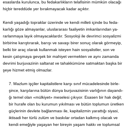
esaslarda kurulunca, bu fedakarlıkların tela­fisinin mümkün olacağı
hiçbir tereddüde yer bırakmayacak ka­dar açıktır.
Kendi yaşadığı topraklar üzerinde ve kendi milleti içinde bu fe­da­
karlığı göze almayanlar, uluslararası faaliyetin imkanların­dan ya­
rarlanmaya layık olmayacaklardır. Sosyoloji ile devrimci sos­yalizmi
birbirine karıştırarak, barışı ve savaşı birer sonuç olarak görmeyip,
belki bir araç olarak kullanmak isteyen hain sosya­listler, son ve
kesin çatışmaya gevşek bir mahiyet ver­mekten ve aynı zamanda
devrimi burjuvazinin saltanat ve ta­hakkümüne satmaktan başka bir
şeye hizmet etmiş olmazlar.
Mazlum işçiler kapitalistlere karşı sınıf mücadelesinde birle­
şin­ce, karşılarına bütün dünya burjuvazisinin varlığının dayan­dı­
ğı temel olan «mülkiyet» meselesi çıkıyor. Esasen bir hak de­ğil;
bir hurafe olan bu kurumun yıkılması ve bütün toplumun ü­ret­ken
güçlerinin devlete bağlanması ile, kapitalizmin yarattığı si­yasi,
iktisadi her türlü zulüm ve baskılar ortadan kalkmış ola­cak ve
kendi emeğiyle yaşayan her bireyin yaşam hakkı ve top­lumsal