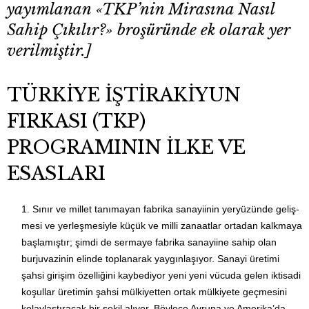
yayımlanan «TKP’nin Mirasına Nasıl
Sahip Çıkılır?» broşüründe ek olarak yer
verilmiştir.]
TÜRKİYE İŞTİRAKİYUN
FIRKASI (TKP)
PROGRAMININ İLKE VE
ESASLARI
Sınır ve millet tanımayan fabrika sanayiinin yeryüzünde geliş­
mesi ve yerleşmesiyle küçük ve milli zanaatlar ortadan kalk­maya
başla­mıştır; şimdi de sermaye fabrika sanayiine sahip olan
burjuvazinin elinde toplanarak yaygınlaşıyor. Sanayi üre­timi
şahsi girişim özelli­ğini kaybediyor yeni yeni vücuda gelen iktisadi
koşullar üretimin şahsi mülkiyetten ortak mülkiyete geçmesini
kolaylaştıracak bir şe­kil alıyor. Böylece Avrupa ve Amerika’da