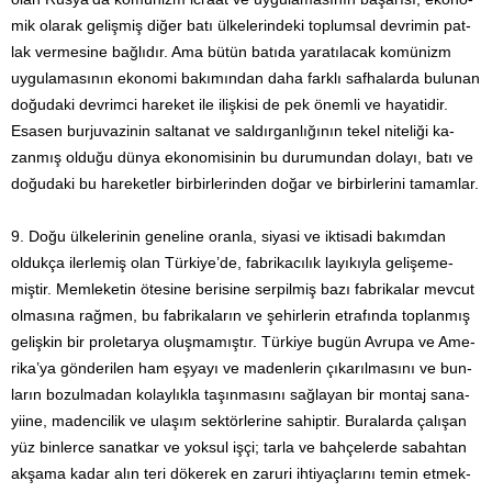
mik olarak gelişmiş diğer batı ülkelerindeki toplumsal devrimin pat­
lak vermesine bağlıdır. Ama bütün batıda yaratılacak komü­nizm
uygulamasının ekonomi bakımından daha farklı safhalar­da bu­lunan
doğudaki devrimci hareket ile ilişkisi de pek önemli ve hayatidir.
Esasen burjuvazinin saltanat ve saldırganlığının tekel niteliği ka­
zanmış olduğu dünya ekonomisinin bu duru­mundan dolayı, batı ve
doğudaki bu hareketler birbirlerinden doğar ve birbirlerini tamamlar.
9. Doğu ülkelerinin geneline oranla, siyasi ve iktisadi bakımdan
oldukça ilerlemiş olan Türkiye’de, fabrikacılık layıkıyla gelişe­me­
miştir. Memleketin ötesine berisine serpilmiş bazı fabrikalar mevcut
olmasına rağmen, bu fabrikaların ve şehirlerin etrafın­da toplanmış
gelişkin bir proletarya oluşmamıştır. Türkiye bu­gün Avrupa ve Ame­
rika’ya gönderilen ham eşyayı ve madenle­rin çıkarılmasını ve bun­
ların bozulmadan kolaylıkla taşınmasını sağlayan bir montaj sana­
yiine, madencilik ve ulaşım sektörle­rine sahiptir. Buralarda çalışan
yüz binlerce sanatkar ve yoksul işçi; tarla ve bahçelerde sabahtan
akşama kadar alın teri döke­rek en zaruri ihtiyaçlarını temin etmek­