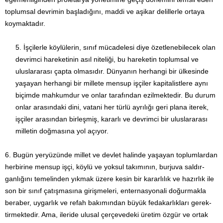
toplumsal devrimin başladığını, maddi ve aşikar delillerle ortaya
koymaktadır.
İşçilerle köylülerin, sınıf mücadelesi diye özetlenebilecek olan
devrimci hareketinin asıl niteliği, bu hareketin toplumsal ve
ulusla­rarası çapta olmasıdır. Dünyanın herhangi bir ülke­sin­de
yaşayan herhangi bir millete mensup işçiler kapitalistlere ay­nı
biçimde mah­kumdur ve onlar tarafından ezilmektedir. Bu du­r­um
onlar arasındaki dini, vatani her türlü ayrılığı geri plana iterek,
işçiler arasından bir­leşmiş, kararlı ve devrimci bir ulus­lararası
milletin doğmasına yol açıyor.
6. Bugün yeryüzünde millet ve devlet halinde yaşayan toplumlar­dan
herbirine mensup işçi, köylü ve yoksul takımının, burjuva saldır­
ganlığını temelinden yıkmak üzere kesin bir ka­rarlılık ve hazırlık ile
son bir sınıf çatışmasına girişmeleri, en­ternasyonali doğurmakla
beraber, uygarlık ve refah bakımın­dan büyük feda­karlıkları gerek­
tirmektedir. Ama, ileride ulusal çerçevedeki üre­tim özgür ve ortak