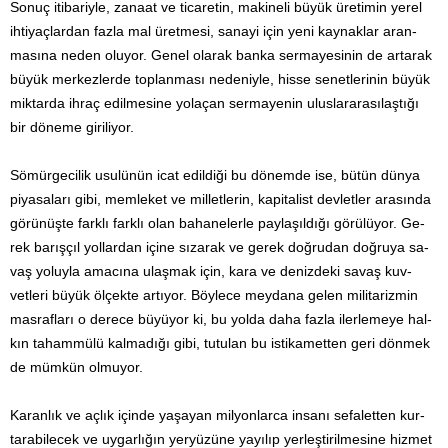
Sonuç itibariyle, zanaat ve ticaretin, makineli büyük üretimin yerel
ihtiyaçlardan fazla mal üretmesi, sanayi için yeni kaynaklar aran­
masına neden oluyor. Genel olarak banka ser­mayesinin de artarak
büyük merkezlerde toplanması nedeniy­le, hisse senetlerinin büyük
miktarda ihraç edilmesine yolaçan sermayenin uluslararasılaştığı
bir döneme giriliyor.
Sömürgecilik usulünün icat edildiği bu dönemde ise, bütün dünya
piyasaları gibi, memleket ve milletlerin, kapitalist devlet­ler arasında
görünüşte farklı farklı olan bahanelerle paylaşıldı­ğı görülüyor. Ge­
rek barışçıl yollardan içine sızarak ve gerek doğ­rudan doğruya sa­
vaş yoluyla amacına ulaşmak için, kara ve denizdeki savaş kuv­
vetleri büyük ölçekte artıyor. Böylece mey­dana gelen militarizmin
masrafları o derece büyüyor ki, bu yolda daha fazla ilerlemeye hal­
kın tahammülü kalmadığı gibi, tutulan bu istikametten geri dönmek
de mümkün olmuyor.
Karanlık ve açlık içinde yaşayan milyonlarca insanı sefaletten kur­
tarabilecek ve uygarlığın yeryüzüne yayılıp yerleştirilmesine hizmet