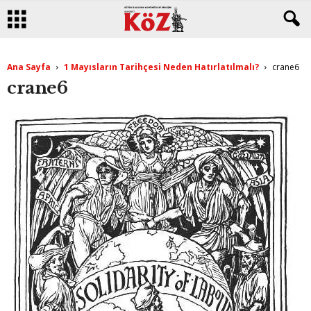
Ana Sayfa
1 Mayısların Tarihçesi Neden Hatırlatılmalı?
crane6
crane6