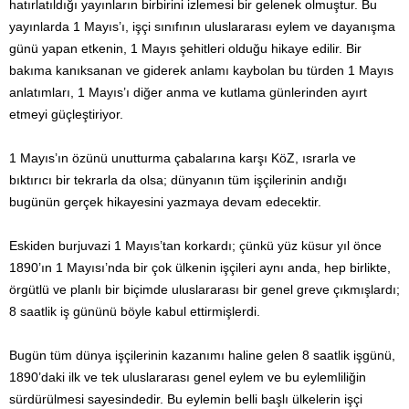
hatırlatıldığı yayınların birbirini izlemesi bir gelenek olmuştur. Bu
yayınlarda 1 Mayıs’ı, işçi sınıfının uluslararası eylem ve dayanışma
günü yapan etkenin, 1 Mayıs şehitleri olduğu hikaye edilir. Bir
bakıma kanıksanan ve giderek anlamı kaybolan bu türden 1 Mayıs
anlatımları, 1 Mayıs’ı diğer anma ve kutlama günlerinden ayırt
etmeyi güçleştiriyor.
1 Mayıs’ın özünü unutturma çabalarına karşı KöZ, ısrarla ve
bıktırıcı bir tekrarla da olsa; dünyanın tüm işçilerinin andığı
bugünün gerçek hikayesini yazmaya devam edecektir.
Eskiden burjuvazi 1 Mayıs’tan korkardı; çünkü yüz küsur yıl önce
1890’ın 1 Mayısı’nda bir çok ülkenin işçileri aynı anda, hep birlikte,
örgütlü ve planlı bir biçimde uluslararası bir genel greve çıkmışlardı;
8 saatlik iş gününü böyle kabul ettirmişlerdi.
Bugün tüm dünya işçilerinin kazanımı haline gelen 8 saatlik işgünü,
1890’daki ilk ve tek uluslararası genel eylem ve bu eylemliliğin
sürdürülmesi sayesindedir. Bu eylemin belli başlı ülkelerin işçi