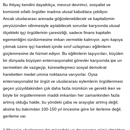
Bu ihtiyaç kendini dayattıkça, mevcut devrimci, sosyalist ve
komünist sıfatlı örgütler inadına ulusal kabuklara çekiliyor.
Ancak uluslararası arenada göğüslenebilecek ve kapitalizmin
yeryüzünden silinmesiyle aşılabilecek sorunlar karşısında ulusal
ölçekteki işçi örgütlerinin çaresizliği, sadece finans kapitalin
egemenliğini sürdürmesine imkan vermekle kalmıyor, aynı kapıya
çıkmak üzere işçi hareketi içinde sınıf uzlaşmacı eğilimlerin
güçlenmesine de hizmet ediyor. Bu eğilimlerin taşıyıcıları, küçülen
bir dünyada büyüyen enternasyonalist görevler karşısında ipe un
sermekten de vazgeçip, küreselleşmeci sosyal demokrat
hareketten medet umma noktasına varıyorlar. Oysa
enternasyonalist bir örgüt ve uluslararası eylemlerin örgütlenmesi
geçen yüzyıldakinden çok daha fazla mümkün ve gerekli iken ve
böyle bir örgütlenmenin maddi imkanları her zamankinden fazla
artmış olduğu halde, bu yöndeki çaba ve arayışlar artmış değil;
aksine bu bakımdan 100-150 yıl öncesine göre bir ilerleme değil,
gerileme var.
1 Mayıs’ın uluslararası bir mücadele ve dayanışma günü olmaktan