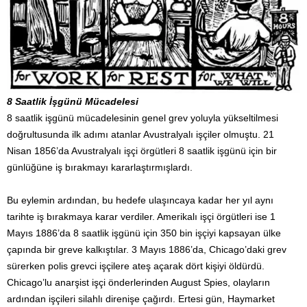
8 Saatlik İşgünü Mücadelesi
8 saatlik işgünü mücadelesinin genel grev yoluyla yükseltilmesi
doğrultusunda ilk adımı atanlar Avustralyalı işçiler olmuştu. 21
Nisan 1856’da Avustralyalı işçi örgütleri 8 saatlik işgünü için bir
günlüğüne iş bırakmayı kararlaştırmışlardı.
Bu eylemin ardından, bu hedefe ulaşıncaya kadar her yıl aynı
tarihte iş bırakmaya karar verdiler. Amerikalı işçi örgütleri ise 1
Mayıs 1886’da 8 saatlik işgünü için 350 bin işçiyi kapsayan ülke
çapında bir greve kalkıştılar. 3 Mayıs 1886’da, Chicago’daki grev
sürerken polis grevci işçilere ateş açarak dört kişiyi öldürdü.
Chicago’lu anarşist işçi önderlerinden August Spies, olayların
ardından işçileri silahlı direnişe çağırdı. Ertesi gün, Haymarket