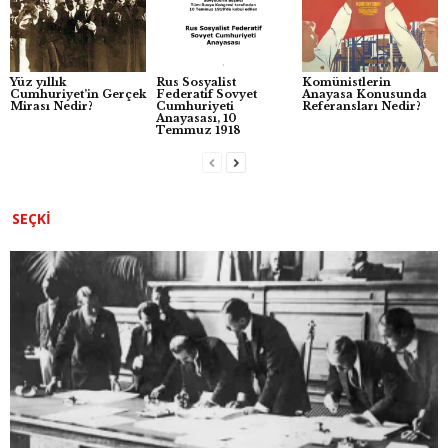
o
p
er
k
Yüz yıllık
Rus Sosyalist
Komünistlerin
Cumhuriyet’in Gerçek
Federatif Sovyet
Anayasa Konusunda
Mirası Nedir?
Cumhuriyeti
Referansları Nedir?
Anayasası, 10
Temmuz 1918
SEÇKI