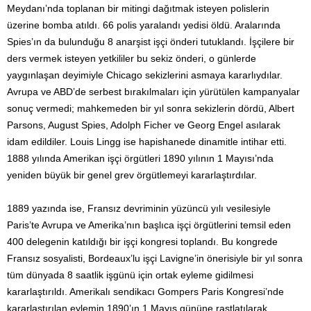
Meydanı’nda toplanan bir mitingi dağıtmak isteyen polislerin
üzerine bomba atıldı. 66 polis yaralandı yedisi öldü. Aralarında
Spies’ın da bulunduğu 8 anarşist işçi önderi tutuklandı. İşçilere bir
ders vermek isteyen yetkililer bu sekiz önderi, o günlerde
yaygınlaşan deyimiyle Chicago sekizlerini asmaya kararlıydılar.
Avrupa ve ABD’de serbest bırakılmaları için yürütülen kampanyalar
sonuç vermedi; mahkemeden bir yıl sonra sekizlerin dördü, Albert
Parsons, August Spies, Adolph Ficher ve Georg Engel asılarak
idam edildiler. Louis Lingg ise hapishanede dinamitle intihar etti.
1888 yılında Amerikan işçi örgütleri 1890 yılının 1 Mayısı’nda
yeniden büyük bir genel grev örgütlemeyi kararlaştırdılar.
1889 yazında ise, Fransız devriminin yüzüncü yılı vesilesiyle
Paris’te Avrupa ve Amerika’nın başlıca işçi örgütlerini temsil eden
400 delegenin katıldığı bir işçi kongresi toplandı. Bu kongrede
Fransız sosyalisti, Bordeaux’lu işçi Lavigne’in önerisiyle bir yıl sonra
tüm dünyada 8 saatlik işgünü için ortak eyleme gidilmesi
kararlaştırıldı. Amerikalı sendikacı Gompers Paris Kongresi’nde
kararlaştırılan eylemin 1890’ın 1 Mayıs gününe rastlatılarak