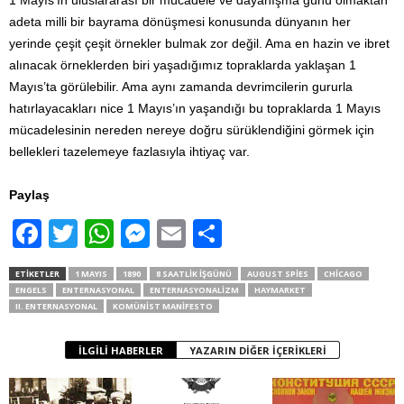
adeta milli bir bayrama dönüşmesi konusunda dünyanın her
yerinde çeşit çeşit örnekler bulmak zor değil. Ama en hazin ve ibret
alınacak örneklerden biri yaşadığımız topraklarda yaklaşan 1
Mayıs’ta görülebilir. Ama aynı zamanda devrimcilerin gururla
hatırlayacakları nice 1 Mayıs’ın yaşandığı bu topraklarda 1 Mayıs
mücadelesinin nereden nereye doğru sürüklendiğini görmek için
bellekleri tazelemeye fazlasıyla ihtiyaç var.
Paylaş
F
T
W
M
E
S
a
wi
h
e
m
h
ETIKETLER
1 MAYIS
1890
8 SAATLIK IŞGÜNÜ
AUGUST SPIES
CHICAGO
c
tt
at
ss
ail
ar
ENGELS
ENTERNASYONAL
ENTERNASYONALIZM
HAYMARKET
II. ENTERNASYONAL
KOMÜNIST MANIFESTO
e
er
s
e
e
b
A
n
İLGILI HABERLER
YAZARIN DIĞER İÇERIKLERI
o
p
g