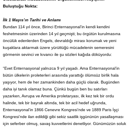
Buluştuğu Nokta:
İlk 1 Mayıs’ın Tarihi ve Anlamı
Bundan 114 yıl önce, Birinci Enternasyonal’in kendi kendini
feshetmesinin üzerinden 14 yıl geçmişti; bu örgütün kurulmasına
öncülük edenlerden Engels, devraldığı mirası korumak ve yeni
kuşaklara aktarmak üzere yürüttüğü mücadelenin semeresini
görmenin sevinci ve kıvancı ile şu sözleri kağıda döküyordu:
“Evet Enternasyonal yalnızca 9 yıl yaşadı. Ama Enternasyonal’in
bütün ülkelerin proleterleri arasında yarattığı ölümsüz birlik hala
yaşıyor, hem de her zamankinden daha güçlü olarak. Bugünden
daha iyi tanık olamaz buna. Çünkü bugün ben bu satırları
yazarken, Avrupa ve Amerika proletaryası, ilk kez tek bir ordu
halinde, tek bir bayrak altında, tek bir acil hedef uğrunda,
Enternasyonal’in 1866 Cenevre Kongresi’nde ve 1889 Paris İşçi
Kongresi’nde ilan edildiği gibi sekiz saatlik işgününün yasallaşması
için seferber olmuş, savaş kuvvetlerini denetliyor. Günümüzün soluk