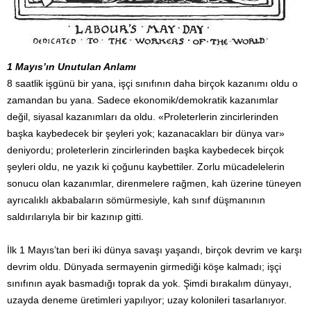
1 Mayıs’ın Unutulan Anlamı
8 saatlik işgünü bir yana, işçi sınıfının daha birçok kazanımı oldu o
zamandan bu yana. Sadece ekonomik/demokratik kazanımlar
değil, siyasal kazanımları da oldu. «Proleterlerin zincirlerinden
başka kaybedecek bir şeyleri yok; kazanacakları bir dünya var»
deniyordu; proleterlerin zincirlerinden başka kaybedecek birçok
şeyleri oldu, ne yazık ki çoğunu kaybettiler. Zorlu mücadelelerin
sonucu olan kazanımlar, direnmelere rağmen, kah üzerine tüneyen
ayrıcalıklı akbabaların sömürmesiyle, kah sınıf düşmanının
saldırılarıyla bir bir kazınıp gitti.
İlk 1 Mayıs’tan beri iki dünya savaşı yaşandı, birçok devrim ve karşı
devrim oldu. Dünyada sermayenin girmediği köşe kalmadı; işçi
sınıfının ayak basmadığı toprak da yok. Şimdi bırakalım dünyayı,
uzayda deneme üretimleri yapılıyor; uzay kolonileri tasarlanıyor.