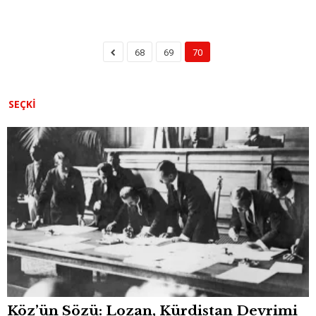
68
69
70
SEÇKI
Köz’ün Sözü: Lozan, Kürdistan Devrimi