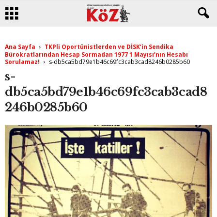
Ana Sayfa
TKPli Oportünistlerden ve DİSK’in Sendika
Bürokratlarından Hesap Sormadan 1977 1 Mayısı’nın Hesabı
Sorulamaz!
s-db5ca5bd79e1b46c69fc3cab3cad8246b0285b60
s-
db5ca5bd79e1b46c69fc3cab3cad8
246b0285b60