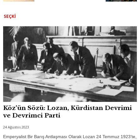
o
p
g
o
p
er
SEÇKI
k
Köz’ün Sözü: Lozan, Kürdistan Devrimi
ve Devrimci Parti
24 Ağustos 2023
Emperyalist Bir Barış Antlaşması Olarak Lozan 24 Temmuz 1923’te,