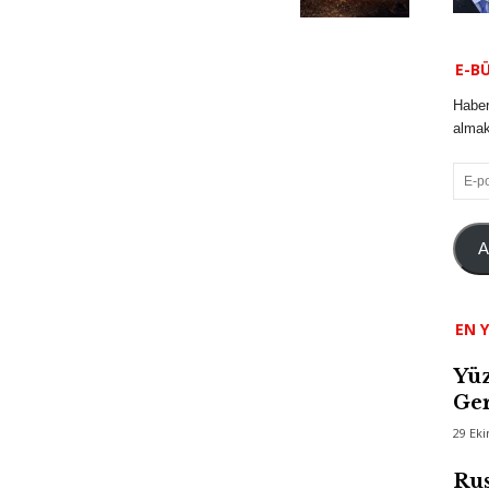
E-B
Haber
almak 
E-
posta
A
EN Y
Yüz
Ger
29 Ek
Rus