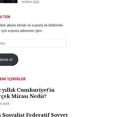
16 Ekim 2022
ÜLTEN
lere abone olmak ve e-posta ile bildirimler
için e-posta adresinizi girin.
bone ol
ENI İÇERIKLER
 yıllık Cumhuriyet’in
çek Mirası Nedir?
im 2024
 Sosyalist Federatif Sovyet