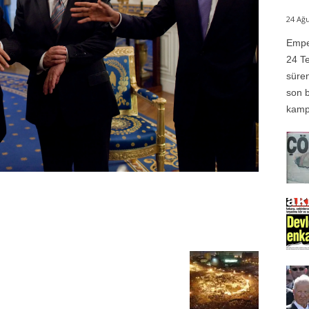
24 Ağu
Emper
24 Te
süren
son b
kampı