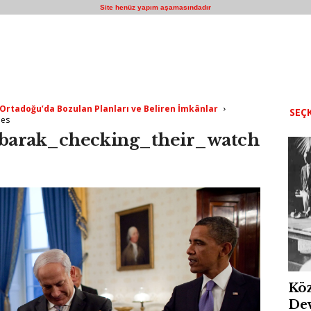
Site henüz yapım aşamasındadır
Ortadoğu’da Bozulan Planları ve Beliren İmkânlar
SEÇK
hes
arak_checking_their_watch
Köz
Dev