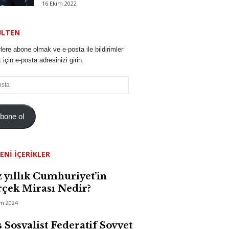
16 Ekim 2022
ÜLTEN
lere abone olmak ve e-posta ile bildirimler
için e-posta adresinizi girin.
bone ol
ENI İÇERIKLER
 yıllık Cumhuriyet’in
çek Mirası Nedir?
im 2024
 Sosyalist Federatif Sovyet