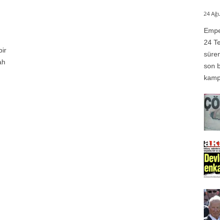
24 Ağu
Emper
24 Te
bir
süren
ah
son b
kampı