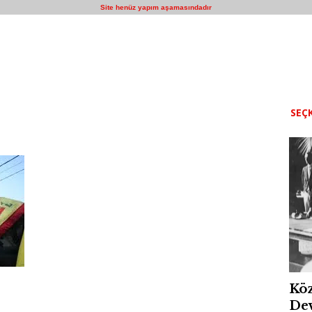
Site henüz yapım aşamasındadır
SEÇK
Köz
Dev