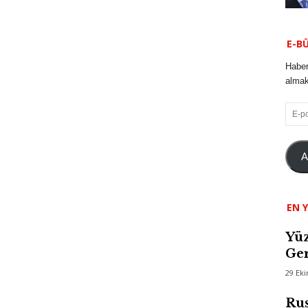
E-B
Haber
almak 
E-
posta
A
EN Y
Yüz
Ger
29 Ek
Rus