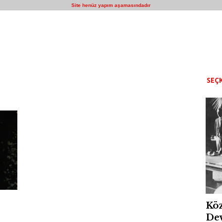
Site henüz yapım aşamasındadır
SEÇK
Köz
Dev