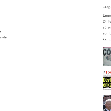
n
24 Ağu
Emper
24 Te
n
süren
e
son b
riyle
kampı