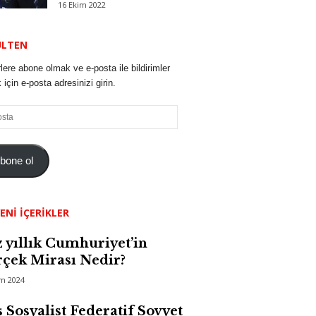
16 Ekim 2022
ÜLTEN
lere abone olmak ve e-posta ile bildirimler
için e-posta adresinizi girin.
bone ol
ENI İÇERIKLER
 yıllık Cumhuriyet’in
çek Mirası Nedir?
im 2024
 Sosyalist Federatif Sovyet