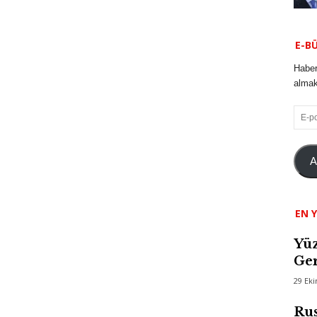
E-B
Haber
almak 
E-
posta
A
EN Y
Yüz
Ger
29 Ek
Rus