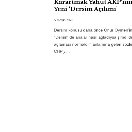
Karartmak Yahut AKP’ni
Yeni ‘Dersim Açılımı’
5 Mayıs 2020
Dersim konusu daha önce Onur Öymen’i
“Dersim’de analar nasıl ağladıysa şimdi d
ağlaması normaldir” anlamına gelen sözle
CHP'yi...