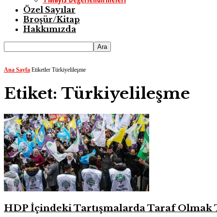
Özel Sayılar
Broşür/Kitap
Hakkımızda
Ana Sayfa
Etiketler
Türkiyelileşme
Etiket: Türkiyelileşme
HDP İçindeki Tartışmalarda Taraf Olmak T