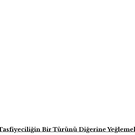
asfiyeciliğin Bir Türünü Diğerine Yeğlemek