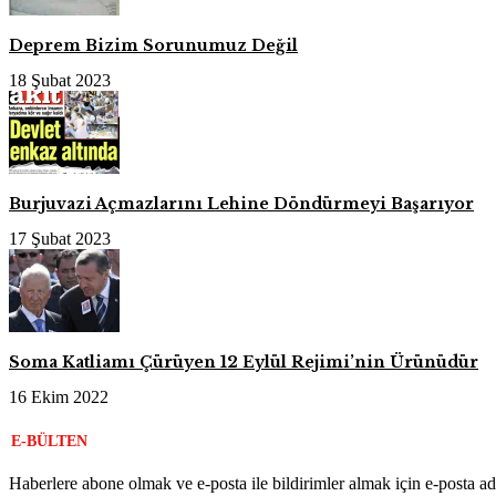
Deprem Bizim Sorunumuz Değil
18 Şubat 2023
Burjuvazi Açmazlarını Lehine Döndürmeyi Başarıyor
17 Şubat 2023
Soma Katliamı Çürüyen 12 Eylül Rejimi’nin Ürünüdür
16 Ekim 2022
E-BÜLTEN
Haberlere abone olmak ve e-posta ile bildirimler almak için e-posta adr