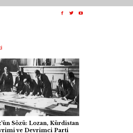
I
’ün Sözü: Lozan, Kürdistan
rimi ve Devrimci Parti