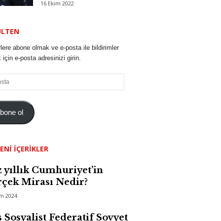
16 Ekim 2022
ÜLTEN
lere abone olmak ve e-posta ile bildirimler
için e-posta adresinizi girin.
bone ol
ENI İÇERIKLER
 yıllık Cumhuriyet’in
çek Mirası Nedir?
im 2024
 Sosyalist Federatif Sovyet