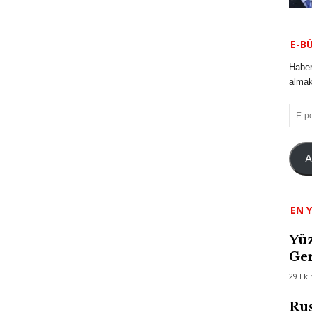
E-B
Haber
almak 
E-
posta
A
EN Y
Yüz
Ger
29 Ek
Rus