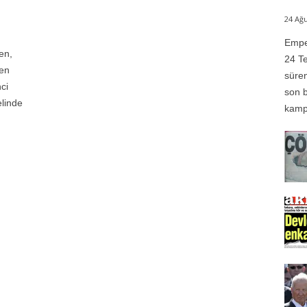
24 Ağu
Emper
en,
24 Te
den
süren
ci
son b
elinde
kampı