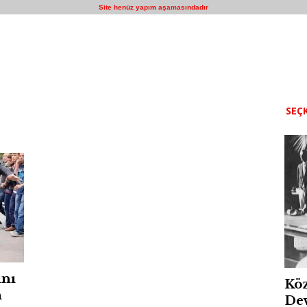
Site henüz yapım aşamasındadır
SEÇK
nı
Köz
n
Dev