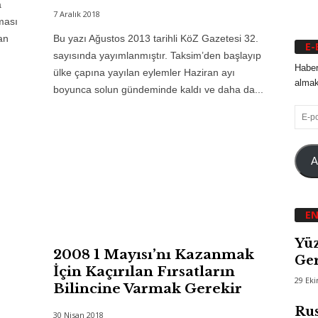
a
7 Aralık 2018
ması
an
Bu yazı Ağustos 2013 tarihli KöZ Gazetesi 32.
E-
sayısında yayımlanmıştır. Taksim’den başlayıp
Haber
ülke çapına yayılan eylemler Haziran ayı
almak 
boyunca solun gündeminde kaldı ve daha da...
E-
posta
A
EN
Yüz
2008 1 Mayısı’nı Kazanmak
Ger
İçin Kaçırılan Fırsatların
29 Ek
Bilincine Varmak Gerekir
Rus
30 Nisan 2018