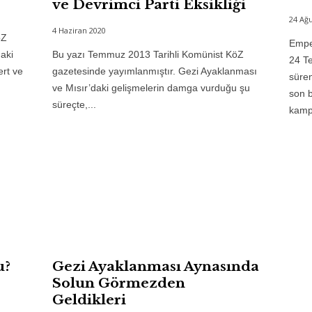
ve Devrimci Parti Eksikliği
24 Ağu
4 Haziran 2020
öZ
Emper
aki
Bu yazı Temmuz 2013 Tarihli Komünist KöZ
24 Te
ert ve
gazetesinde yayımlanmıştır. Gezi Ayaklanması
süren
ve Mısır’daki gelişmelerin damga vurduğu şu
son b
süreçte,...
kampı
u?
Gezi Ayaklanması Aynasında
Solun Görmezden
Geldikleri