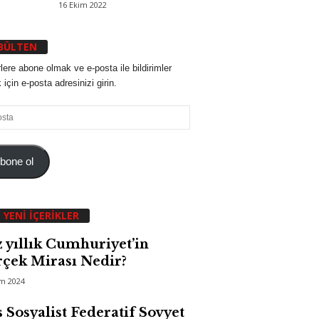
16 Ekim 2022
BÜLTEN
lere abone olmak ve e-posta ile bildirimler
için e-posta adresinizi girin.
bone ol
 YENI İÇERIKLER
 yıllık Cumhuriyet’in
çek Mirası Nedir?
im 2024
 Sosyalist Federatif Sovyet