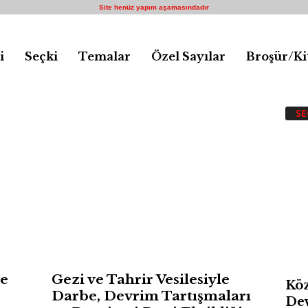
Site henüz yapım aşamasındadır
i
Seçki
Temalar
Özel Sayılar
Broşür/Ki
SE
e
Gezi ve Tahrir Vesilesiyle
Köz
Darbe, Devrim Tartışmaları
Dev