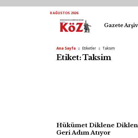
8 AĞUSTOS 2026
Gazete Arşiv
K
ö
Ana Sayfa
Etiketler
Taksim
Z
Etiket: Taksim
A
r
ş
i
v
Hükümet Diklene Diklen
Geri Adım Atıyor