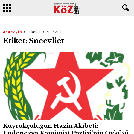
Ana Sayfa
Etiketler
Sneevliet
Etiket: Sneevliet
Kuyrukçuluğun Hazin Akıbeti:
Endonezya Komünist Partisi’nin Öyküsü