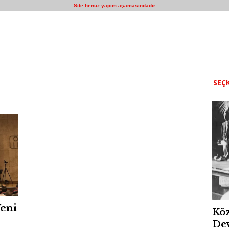
Site henüz yapım aşamasındadır
SEÇK
Yeni
Köz
Dev