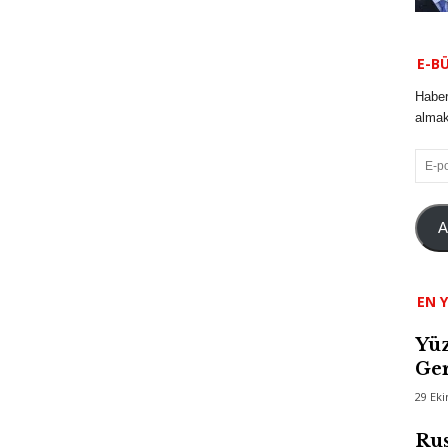
E-B
Haber
almak 
E-
posta
A
EN Y
Yüz
Ger
29 Ek
Rus