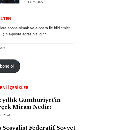
16 Ekim 2022
ÜLTEN
lere abone olmak ve e-posta ile bildirimler
için e-posta adresinizi girin.
bone ol
ENI İÇERIKLER
 yıllık Cumhuriyet’in
çek Mirası Nedir?
im 2024
 Sosyalist Federatif Sovyet