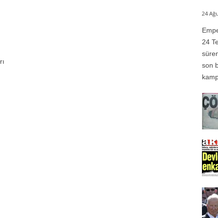
24 Ağu
Emper
24 Te
süren
rı
son b
kampı