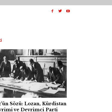
I
’ün Sözü: Lozan, Kürdistan
rimi ve Devrimci Parti