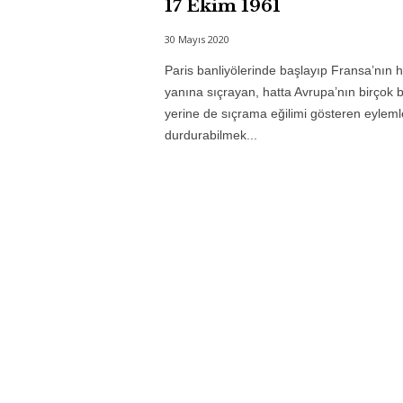
17 Ekim 1961
30 Mayıs 2020
Paris banliyölerinde başlayıp Fransa’nın h
yanına sıçrayan, hatta Avrupa’nın birçok 
yerine de sıçrama eğilimi gösteren eyleml
durdurabilmek...