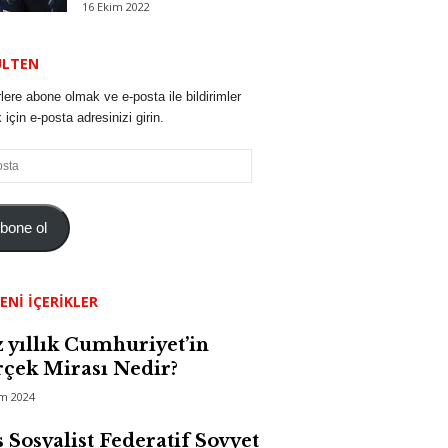
16 Ekim 2022
ÜLTEN
lere abone olmak ve e-posta ile bildirimler
için e-posta adresinizi girin.
bone ol
ENI İÇERIKLER
 yıllık Cumhuriyet’in
çek Mirası Nedir?
im 2024
 Sosyalist Federatif Sovyet