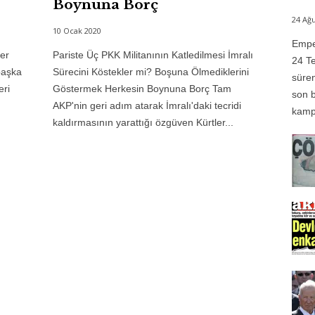
Boynuna Borç
24 Ağu
10 Ocak 2020
Emper
er
Pariste Üç PKK Militanının Katledilmesi İmralı
24 Te
başka
Sürecini Köstekler mi? Boşuna Ölmediklerini
süren
eri
Göstermek Herkesin Boynuna Borç Tam
son b
AKP'nin geri adım atarak İmralı'daki tecridi
kampı
kaldırmasının yarattığı özgüven Kürtler...