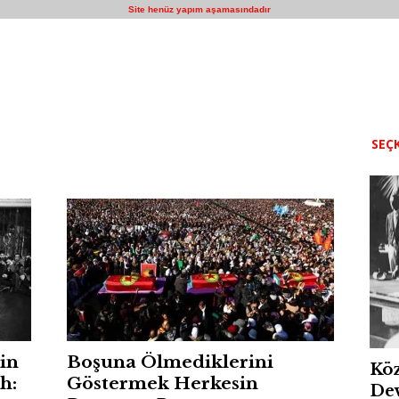
Site henüz yapım aşamasındadır
SEÇK
in
Boşuna Ölmediklerini
Köz
h:
Göstermek Herkesin
Dev