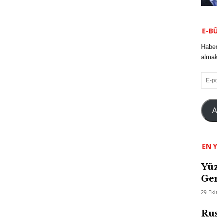
E-B
Haber
almak 
E-
posta
A
EN Y
Yüz
Ger
29 Ek
Rus