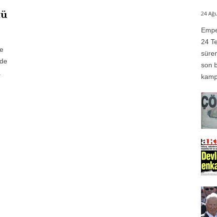
ü
24 Ağu
Emper
24 Te
te
süren
 de
son b
a
kampı