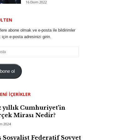
16 Ekim 2022
ÜLTEN
lere abone olmak ve e-posta ile bildirimler
için e-posta adresinizi girin.
bone ol
ENI İÇERIKLER
 yıllık Cumhuriyet’in
çek Mirası Nedir?
im 2024
 Sosyalist Federatif Sovyet