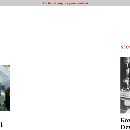
Site henüz yapım aşamasındadır
SEÇK
Köz
l
Dev