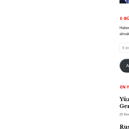
E-B
Haber
almak 
E-
posta
A
EN Y
Yüz
Ger
29 Ek
Rus