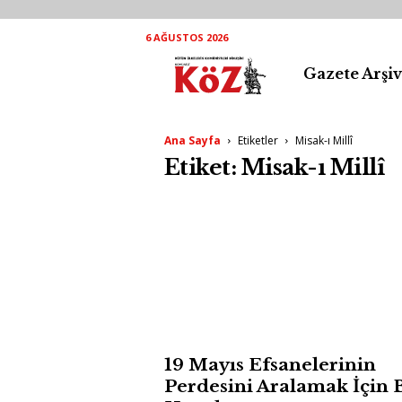
6 AĞUSTOS 2026
Gazete Arşiv
K
ö
Ana Sayfa
Etiketler
Misak-ı Millî
Z
Etiket: Misak-ı Millî
A
r
ş
i
v
19 Mayıs Efsanelerinin
Perdesini Aralamak İçin 