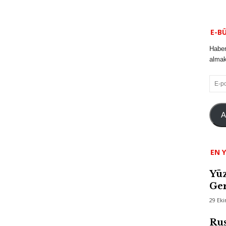
E-B
Haber
almak 
E-
posta
A
EN Y
Yüz
Ger
29 Ek
Rus