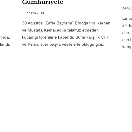
Cumhuriyete
24 Ağu
18 Kasım 2018
Emper
30 Ağustos “Zafer Bayramı” Erdoğan’ın kerhen
24 Te
ve Mustafa Kemal adını telaffuz etmeden
süren
rında,
kutladığı törenlerle kapandı. Buna karşılık CHP
son b
lendi.
ve Kemalistler başka vesilelerle olduğu gibi,...
kampı