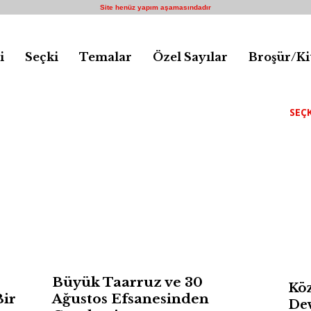
Site henüz yapım aşamasındadır
i
Seçki
Temalar
Özel Sayılar
Broşür/Ki
SEÇK
Büyük Taarruz ve 30
Köz
Bir
Ağustos Efsanesinden
Dev