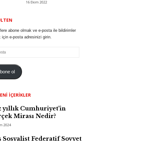
16 Ekim 2022
ÜLTEN
lere abone olmak ve e-posta ile bildirimler
için e-posta adresinizi girin.
bone ol
ENI İÇERIKLER
 yıllık Cumhuriyet’in
çek Mirası Nedir?
im 2024
 Sosyalist Federatif Sovyet