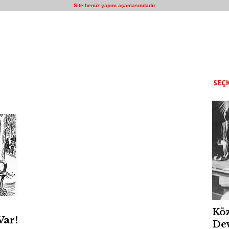
Site henüz yapım aşamasındadır
SEÇK
Köz
Var!
Dev