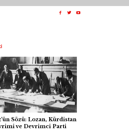
I
’ün Sözü: Lozan, Kürdistan
rimi ve Devrimci Parti