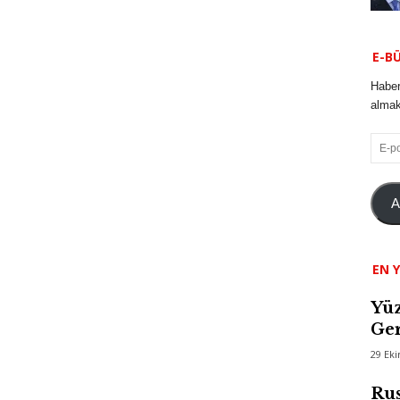
E-B
Haber
almak 
E-
posta
A
EN Y
Yüz
Ger
29 Ek
Rus