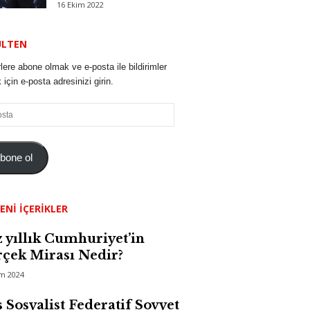
16 Ekim 2022
ÜLTEN
lere abone olmak ve e-posta ile bildirimler
için e-posta adresinizi girin.
bone ol
ENI İÇERIKLER
 yıllık Cumhuriyet’in
çek Mirası Nedir?
im 2024
 Sosyalist Federatif Sovyet