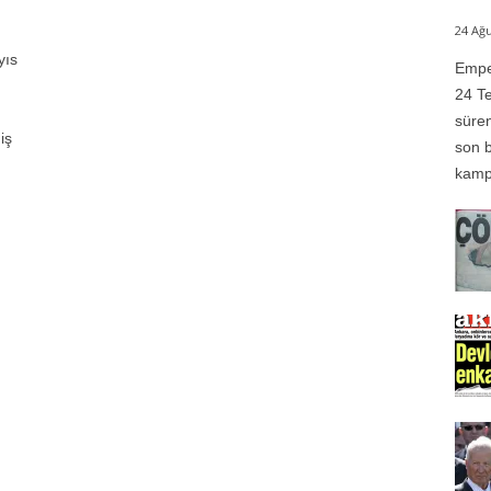
24 Ağu
yıs
Emper
24 Te
süren
iş
son b
kampı