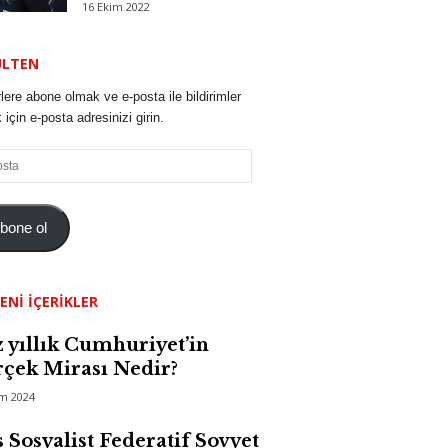
16 Ekim 2022
ÜLTEN
lere abone olmak ve e-posta ile bildirimler
için e-posta adresinizi girin.
bone ol
ENI İÇERIKLER
 yıllık Cumhuriyet’in
çek Mirası Nedir?
im 2024
 Sosyalist Federatif Sovyet