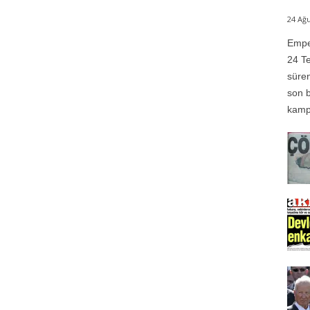
24 Ağu
Emper
24 Te
süren
son b
kampı