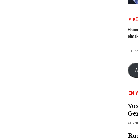
E-B
Haber
almak 
E-
posta
A
EN Y
Yüz
Ger
29 Ek
Rus