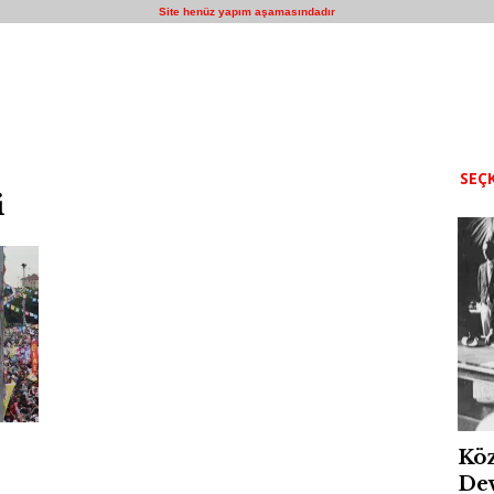
Site henüz yapım aşamasındadır
SEÇK
i
Köz
Dev