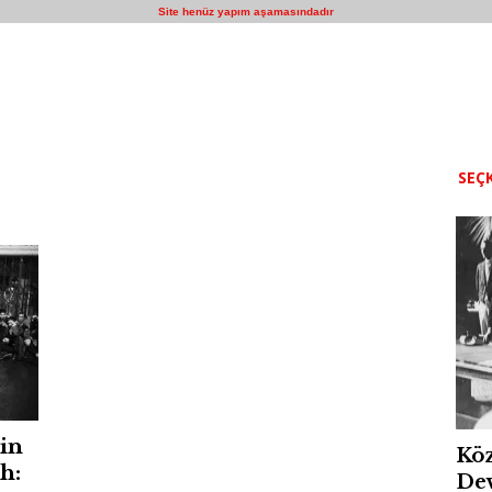
Site henüz yapım aşamasındadır
SEÇK
in
Köz
h:
Dev