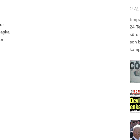
24 Ağu
Emper
er
24 Te
başka
süren
eri
son b
kampı