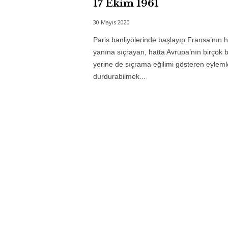
17 Ekim 1961
30 Mayıs 2020
Paris banliyölerinde başlayıp Fransa’nın h
yanına sıçrayan, hatta Avrupa’nın birçok 
yerine de sıçrama eğilimi gösteren eyleml
durdurabilmek...