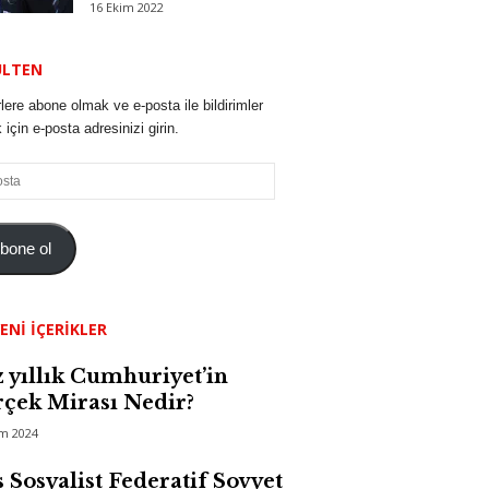
16 Ekim 2022
ÜLTEN
lere abone olmak ve e-posta ile bildirimler
için e-posta adresinizi girin.
bone ol
ENI İÇERIKLER
 yıllık Cumhuriyet’in
çek Mirası Nedir?
im 2024
 Sosyalist Federatif Sovyet