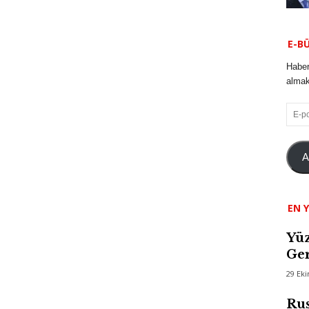
E-B
Haber
almak 
E-
posta
A
EN Y
Yüz
Ger
29 Ek
Rus