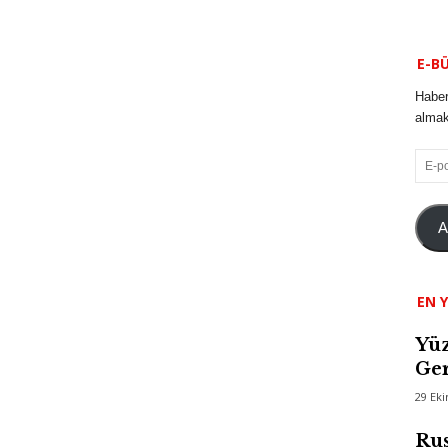
E-B
Haber
almak 
E-
posta
A
EN Y
Yüz
Ger
29 Ek
Rus