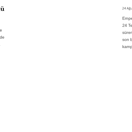
ü
24 Ağu
Emper
24 Te
te
süren
 de
son b
a
kampı