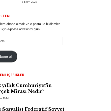
16 Ekim 2022
ÜLTEN
lere abone olmak ve e-posta ile bildirimler
için e-posta adresinizi girin.
bone ol
ENI İÇERIKLER
 yıllık Cumhuriyet’in
çek Mirası Nedir?
im 2024
 Sosyalist Federatif Sovyet