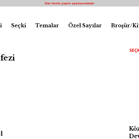
Site henüz yapım aşamasındadır
i
Seçki
Temalar
Özel Sayılar
Broşür/Ki
SEÇK
fezi
Köz
l
Dev