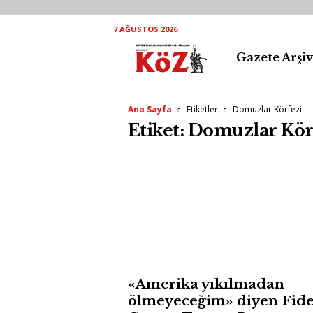
7 AĞUSTOS 2026
Gazete Arşiv
K
ö
Ana Sayfa
Etiketler
Domuzlar Körfezi
Z
Etiket: Domuzlar Kör
A
r
ş
i
v
«Amerika yıkılmadan
ölmeyeceğim» diyen Fide